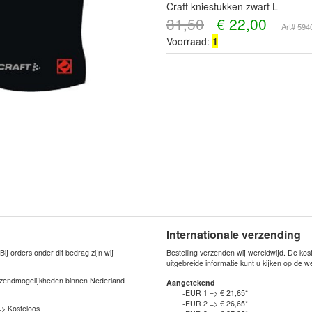
Craft kniestukken zwart L
31,50
€
22,00
Art# 59
Voorraad:
1
Internationale verzending
j orders onder dit bedrag zijn wij
Bestelling verzenden wij wereldwijd. De ko
uitgebreide informatie kunt u kijken op de 
verzendmogelijkheden binnen Nederland
Aangetekend
-EUR 1 => € 21,65*
-EUR 2 => € 26,65*
=> Kosteloos