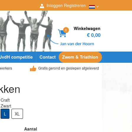
Inloggen
Registreren
Winkelwagen
0
€ 0,00
JvdH competitie
Contact
Zwem & Triathlon
werkers
Gratis gerond en geslepen afgeleverd
ukken
Craft
Zwart
L
XL
Aantal