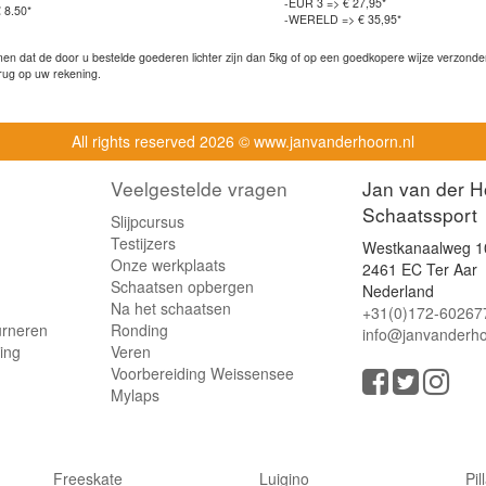
-EUR 3 => € 27,95*
 8.50*
-WERELD => € 35,95*
n dat de door u bestelde goederen lichter zijn dan 5kg of op een goedkopere wijze verzonden 
rug op uw rekening.
All rights reserved
2026 © www.janvanderhoorn.nl
Veelgestelde vragen
Jan van der H
Schaatssport
Slijpcursus
Testijzers
Westkanaalweg 1
Onze werkplaats
2461 EC Ter Aar
Schaatsen opbergen
Nederland
Na het schaatsen
+31(0)172-60267
urneren
Ronding
info@janvanderho
ling
Veren
Voorbereiding Weissensee
Mylaps
Freeskate
Luigino
Pil