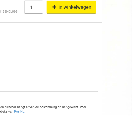
in winkelwagen
40133N0L999
sten hiervoor hangt af van de bestemming en het gewicht. Voor
website van
PostNL
.