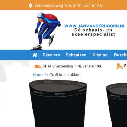
Westkanaalweg
10e
,
2461 EC
Ter Aar
Skeelers
Schaatsen
Kleding
Besch
Ru
GRATIS verzending in NL vanaf € 100,=
Home
/
/ Craft kniestukken