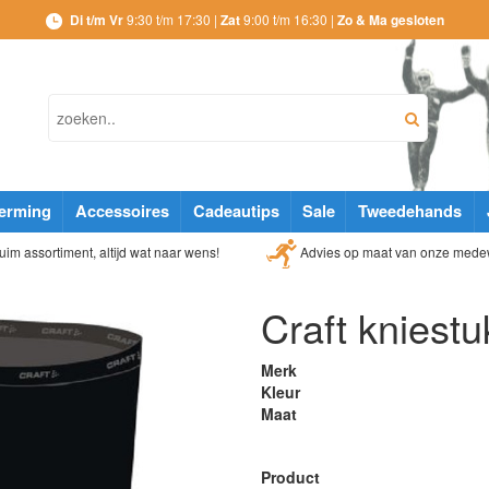
Di t/m Vr
9:30 t/m 17:30 |
Zat
9:00 t/m 16:30 |
Zo & Ma gesloten
erming
Accessoires
Cadeautips
Sale
Tweedehands
Advies op maat van onze mede
im assortiment, altijd wat naar wens!
Craft kniest
Merk
Kleur
Maat
Product