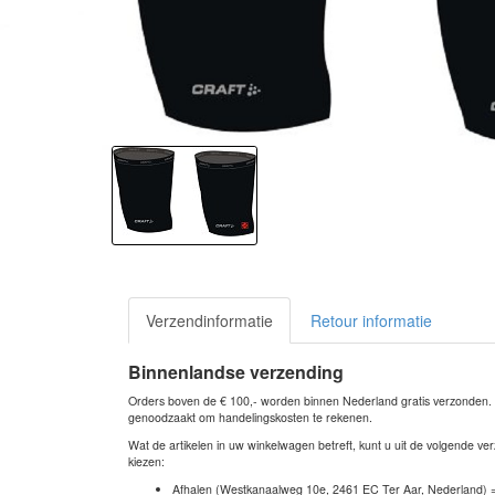
Verzendinformatie
Retour informatie
Binnenlandse verzending
Orders boven de € 100,- worden binnen Nederland gratis verzonden. Bi
genoodzaakt om handelingskosten te rekenen.
Wat de artikelen in uw winkelwagen betreft, kunt u uit de volgende 
kiezen:
Afhalen (Westkanaalweg 10e, 2461 EC Ter Aar, Nederland) 