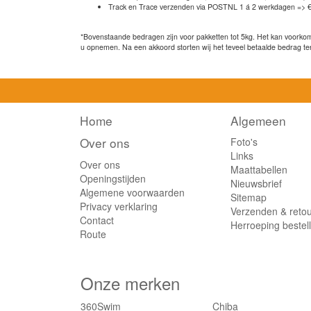
Track en Trace verzenden via POSTNL 1 á 2 werkdagen => €
*Bovenstaande bedragen zijn voor pakketten tot 5kg. Het kan voorkome
u opnemen. Na een akkoord storten wij het teveel betaalde bedrag te
Home
Algemeen
Over ons
Foto's
Links
Over ons
Maattabellen
Openingstijden
Nieuwsbrief
Algemene voorwaarden
Sitemap
Privacy verklaring
Verzenden & reto
Contact
Herroeping bestel
Route
Onze merken
360Swim
Chiba