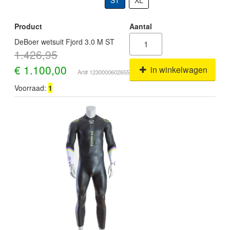
ST
XL
Product
Aantal
DeBoer wetsuit Fjord 3.0 M ST
1.426,95
€
1.100,00
in winkelwagen
Art# 1230000602655
Voorraad:
1