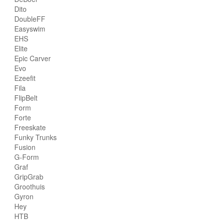
Dito
DoubleFF
Easyswim
EHS
Elite
Epic Carver
Evo
Ezeefit
Fila
FlipBelt
Form
Forte
Freeskate
Funky Trunks
Fusion
G-Form
Graf
GripGrab
Groothuis
Gyron
Hey
HTB