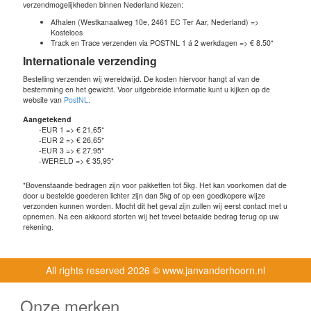
verzendmogelijkheden binnen Nederland kiezen:
Afhalen (Westkanaalweg 10e, 2461 EC Ter Aar, Nederland) =>
Kosteloos
Track en Trace verzenden via POSTNL 1 á 2 werkdagen => € 8.50*
Internationale verzending
Bestelling verzenden wij wereldwijd. De kosten hiervoor hangt af van de
bestemming en het gewicht. Voor uitgebreide informatie kunt u kijken op de
website van
PostNL
.
Aangetekend
-EUR 1 => € 21,65*
-EUR 2 => € 26,65*
-EUR 3 => € 27,95*
-WERELD => € 35,95*
*Bovenstaande bedragen zijn voor pakketten tot 5kg. Het kan voorkomen dat de
door u bestelde goederen lichter zijn dan 5kg of op een goedkopere wijze
verzonden kunnen worden. Mocht dit het geval zijn zullen wij eerst contact met u
opnemen. Na een akkoord storten wij het teveel betaalde bedrag terug op uw
rekening.
All rights reserved
2026 © www.janvanderhoorn.nl
Onze merken