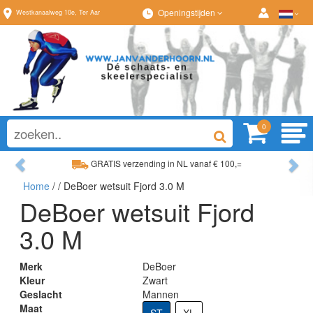
Openingstijden
Westkanaalweg
10e
,
Ter Aar
0
Previous
Ne
GRATIS verzending in NL vanaf € 100,=
Ruim assortiment, al
Home
/
/ DeBoer wetsuit Fjord 3.0 M
Ruim assortiment, altijd wat naar wens!
Advies op maat van
DeBoer wetsuit Fjord
3.0 M
Merk
DeBoer
Kleur
Zwart
Geslacht
Mannen
Maat