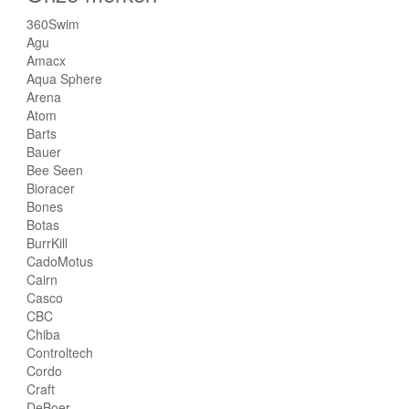
360Swim
Agu
Amacx
Aqua Sphere
Arena
Atom
Barts
Bauer
Bee Seen
Bioracer
Bones
Botas
BurrKill
CadoMotus
Cairn
Casco
CBC
Chiba
Controltech
Cordo
Craft
DeBoer