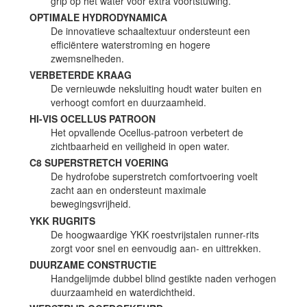
grip op het water voor extra voortstuwing.
OPTIMALE HYDRODYNAMICA
De innovatieve schaaltextuur ondersteunt een
efficiëntere waterstroming en hogere
zwemsnelheden.
VERBETERDE KRAAG
De vernieuwde neksluiting houdt water buiten en
verhoogt comfort en duurzaamheid.
HI-VIS OCELLUS PATROON
Het opvallende Ocellus-patroon verbetert de
zichtbaarheid en veiligheid in open water.
C8 SUPERSTRETCH VOERING
De hydrofobe superstretch comfortvoering voelt
zacht aan en ondersteunt maximale
bewegingsvrijheid.
YKK RUGRITS
De hoogwaardige YKK roestvrijstalen runner-rits
zorgt voor snel en eenvoudig aan- en uittrekken.
DUURZAME CONSTRUCTIE
Handgelijmde dubbel blind gestikte naden verhogen
duurzaamheid en waterdichtheid.