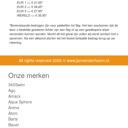
-EUR 1 => € 21,65*
-EUR 2 => € 26,65*
-EUR 3 => € 27,95*
-WERELD => € 35,95*
*Bovenstaande bedragen zijn voor pakketten tot 5kg. Het kan voorkomen dat de
door u bestelde goederen lichter zijn dan 5kg of op een goedkopere wijze
verzonden kunnen worden. Mocht dit het geval zijn zullen wij eerst contact met u
opnemen. Na een akkoord storten wij het teveel betaalde bedrag terug op uw
rekening.
All rights reserved
2026 © www.janvanderhoorn.nl
Onze merken
360Swim
Agu
Amacx
Aqua Sphere
Arena
Atom
Barts
Bauer