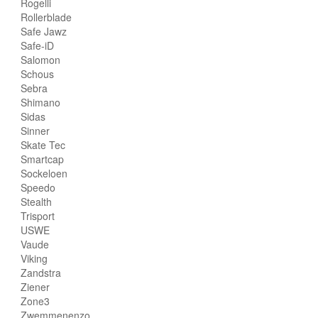
Rogelli
Rollerblade
Safe Jawz
Safe-iD
Salomon
Schous
Sebra
Shimano
Sidas
Sinner
Skate Tec
Smartcap
Sockeloen
Speedo
Stealth
Trisport
USWE
Vaude
Viking
Zandstra
Ziener
Zone3
Zwemmenenzo