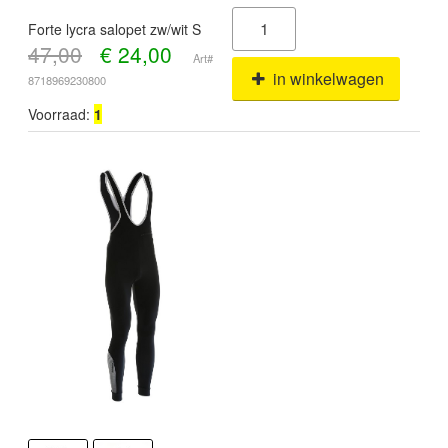
Forte lycra salopet zw/wit S
47,00
€
24,00
Art#
in winkelwagen
8718969230800
Voorraad:
1