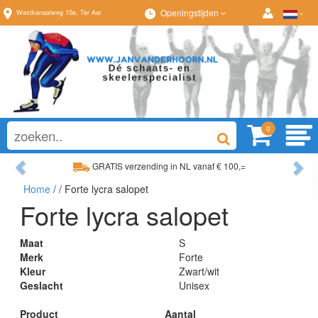
Openingstijden
Westkanaalweg
10e
,
Ter Aar
0
Previous
Ne
GRATIS verzending in NL vanaf € 100,=
Home
/
/ Forte lycra salopet
Ruim assortiment, altijd wat naar wens!
Forte lycra salopet
Maat
S
Merk
Forte
Kleur
Zwart/wit
Geslacht
Unisex
Product
Aantal