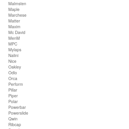
Malmsten
Maple
Marchese
Matter
Maxim
Mc David
MenM
MPC
Mylaps
Nalini
Nice
Oakley
Odlo
Orca
Perform
Pillar
Piper
Polar
Powerbar
Powerslide
Qwin
Ribcap