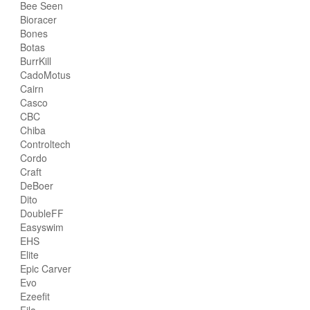
Bee Seen
Bioracer
Bones
Botas
BurrKill
CadoMotus
Cairn
Casco
CBC
Chiba
Controltech
Cordo
Craft
DeBoer
Dito
DoubleFF
Easyswim
EHS
Elite
Epic Carver
Evo
Ezeefit
Fila