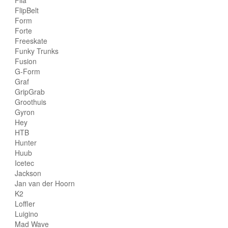
FlipBelt
Form
Forte
Freeskate
Funky Trunks
Fusion
G-Form
Graf
GripGrab
Groothuis
Gyron
Hey
HTB
Hunter
Huub
Icetec
Jackson
Jan van der Hoorn
K2
Loffler
Luigino
Mad Wave