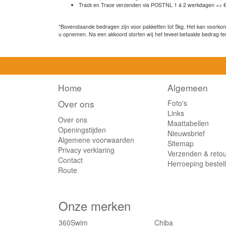
Track en Trace verzenden via POSTNL 1 á 2 werkdagen => €
*Bovenstaande bedragen zijn voor pakketten tot 5kg. Het kan voorkome
u opnemen. Na een akkoord storten wij het teveel betaalde bedrag te
Home
Algemeen
Over ons
Foto's
Links
Over ons
Maattabellen
Openingstijden
Nieuwsbrief
Algemene voorwaarden
Sitemap
Privacy verklaring
Verzenden & reto
Contact
Herroeping bestel
Route
Onze merken
360Swim
Chiba