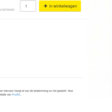
in winkelwagen
19128790309
sten hiervoor hangt af van de bestemming en het gewicht. Voor
website van
PostNL
.