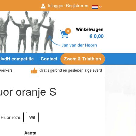
Inloggen
Registreren
Winkelwagen
0
€ 0,00
JvdH competitie
Contact
Zwem & Triathlon
werkers
Gratis gerond en geslepen afgeleverd
uor oranje S
Fluor roze
Wit
Aantal