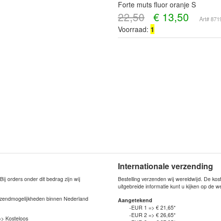
Forte muts fluor oranje S
22,50
€
13,50
Art# 87
Voorraad:
1
Internationale verzending
j orders onder dit bedrag zijn wij
Bestelling verzenden wij wereldwijd. De ko
uitgebreide informatie kunt u kijken op de 
verzendmogelijkheden binnen Nederland
Aangetekend
-EUR 1 => € 21,65*
-EUR 2 => € 26,65*
=> Kosteloos