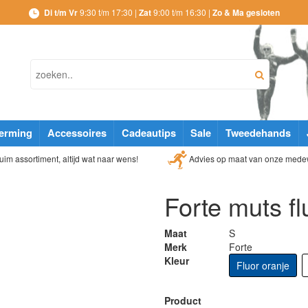
Di t/m Vr
9:30 t/m 17:30 |
Zat
9:00 t/m 16:30 |
Zo & Ma gesloten
erming
Accessoires
Cadeautips
Sale
Tweedehands
Advies op maat van onze mede
im assortiment, altijd wat naar wens!
Forte muts fl
Maat
S
Merk
Forte
Kleur
Fluor oranje
Product