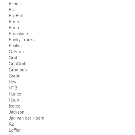
Ezeefit
Fila
FlipBelt
Form
Forte
Freeskate
Funky Trunks
Fusion
G-Form
Graf
GripGrab
Groothuis
Gyron
Hey
HTB
Hunter
Huub
Icetec
Jackson
Jan van der Hoorn
K2
Loffler