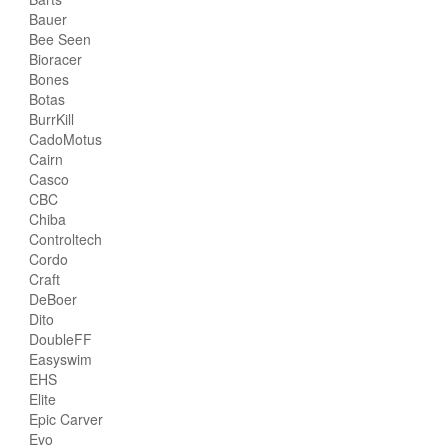
Bauer
Bee Seen
Bioracer
Bones
Botas
BurrKill
CadoMotus
Cairn
Casco
CBC
Chiba
Controltech
Cordo
Craft
DeBoer
Dito
DoubleFF
Easyswim
EHS
Elite
Epic Carver
Evo