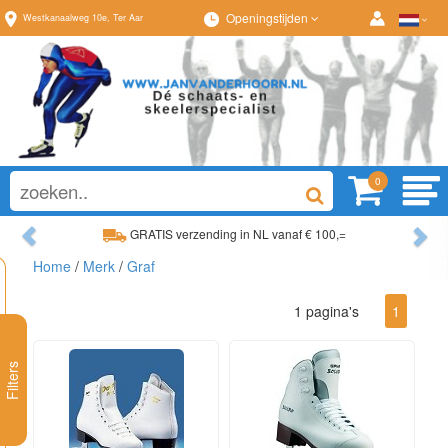
Openingstijden
Westkanaalweg
10e
,
Ter Aar
0
Previous
Ne
GRATIS verzending in NL vanaf € 100,=
Home
/
Merk
/
Graf
Ruim assortiment, altijd wat naar wens!
1 pagina's
1
Filters