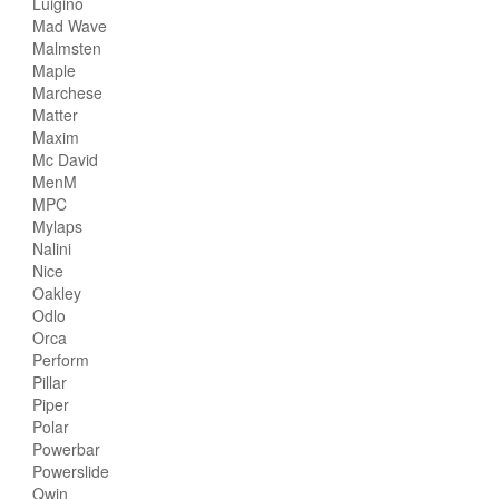
Luigino
Mad Wave
Malmsten
Maple
Marchese
Matter
Maxim
Mc David
MenM
MPC
Mylaps
Nalini
Nice
Oakley
Odlo
Orca
Perform
Pillar
Piper
Polar
Powerbar
Powerslide
Qwin