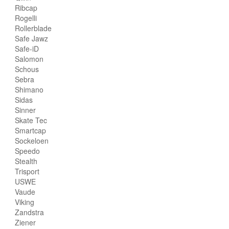
Ribcap
Rogelli
Rollerblade
Safe Jawz
Safe-iD
Salomon
Schous
Sebra
Shimano
Sidas
Sinner
Skate Tec
Smartcap
Sockeloen
Speedo
Stealth
Trisport
USWE
Vaude
Viking
Zandstra
Ziener