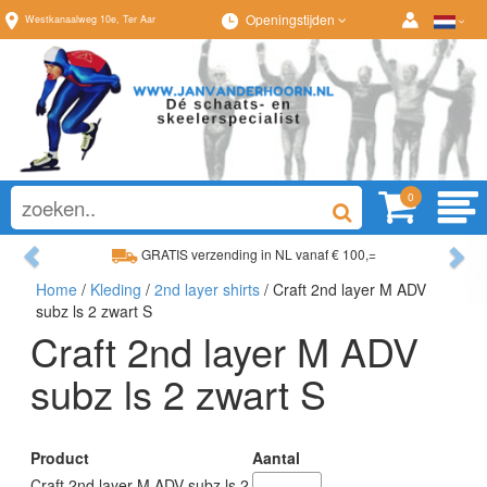
Openingstijden
Westkanaalweg
10e
,
Ter Aar
0
Previous
Ne
GRATIS verzending in NL vanaf € 100,=
Home
/
Kleding
/
2nd layer shirts
/ Craft 2nd layer M ADV
Ruim assortiment, altijd wat naar wens!
subz ls 2 zwart S
Craft 2nd layer M ADV
subz ls 2 zwart S
Product
Aantal
Craft 2nd layer M ADV subz ls 2