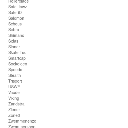
Rollerblade
Safe Jawz
Safe-iD
Salomon
Schous
Sebra
Shimano
Sidas
Sinner
Skate Tec
Smartcap
Sockeloen
Speedo
Stealth
Trisport
USWE
Vaude
Viking
Zandstra
Ziener
Zone3
Zwemmenenzo
Zwemmershop