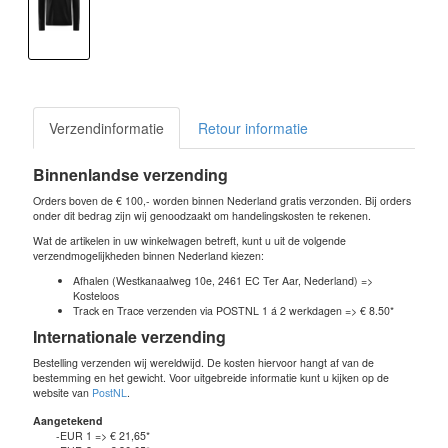
Verzendinformatie
Retour informatie
Binnenlandse verzending
Orders boven de € 100,- worden binnen Nederland gratis verzonden. Bij orders
onder dit bedrag zijn wij genoodzaakt om handelingskosten te rekenen.
Wat de artikelen in uw winkelwagen betreft, kunt u uit de volgende
verzendmogelijkheden binnen Nederland kiezen:
Afhalen (Westkanaalweg 10e, 2461 EC Ter Aar, Nederland) =>
Kosteloos
Track en Trace verzenden via POSTNL 1 á 2 werkdagen => € 8.50*
Internationale verzending
Bestelling verzenden wij wereldwijd. De kosten hiervoor hangt af van de
bestemming en het gewicht. Voor uitgebreide informatie kunt u kijken op de
website van
PostNL
.
Aangetekend
-EUR 1 => € 21,65*