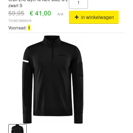
zwart S
59,95
€
41,00
Art#
in winkelwagen
7318573959476
Voorraad:
1