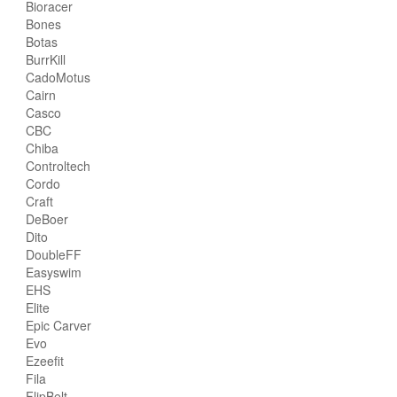
Bioracer
Bones
Botas
BurrKill
CadoMotus
Cairn
Casco
CBC
Chiba
Controltech
Cordo
Craft
DeBoer
Dito
DoubleFF
Easyswim
EHS
Elite
Epic Carver
Evo
Ezeefit
Fila
FlipBelt