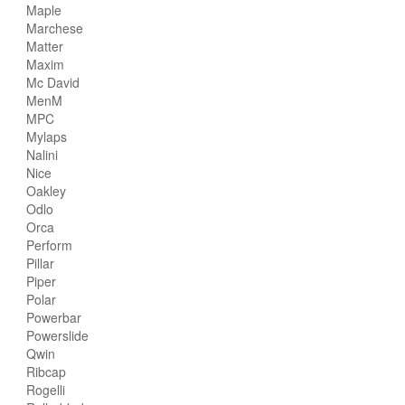
Maple
Marchese
Matter
Maxim
Mc David
MenM
MPC
Mylaps
Nalini
Nice
Oakley
Odlo
Orca
Perform
Pillar
Piper
Polar
Powerbar
Powerslide
Qwin
Ribcap
Rogelli