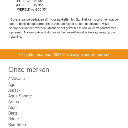
-EUR 2 => € 26,65*
-EUR 3 => € 27,95*
-WERELD => € 35,95*
*Bovenstaande bedragen zijn voor pakketten tot 5kg. Het kan voorkomen dat de
door u bestelde goederen lichter zijn dan 5kg of op een goedkopere wijze
verzonden kunnen worden. Mocht dit het geval zijn zullen wij eerst contact met u
opnemen. Na een akkoord storten wij het teveel betaalde bedrag terug op uw
rekening.
All rights reserved
2026 © www.janvanderhoorn.nl
Onze merken
360Swim
Agu
Amacx
Aqua Sphere
Arena
Atom
Barts
Bauer
Bee Seen