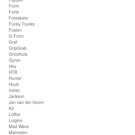
Form
Forte
Freeskate
Funky Trunks
Fusion
G-Form
Graf
GripGrab
Groothuis
Gyron
Hey
HTB
Hunter
Huub
Icetec
Jackson
Jan van der Hoorn
K2
Loffler
Luigino
Mad Wave
Malmsten