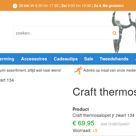
Di t/m Vr
9:30 t/m 17:30 |
Zat
9:00 t/m 16:30 |
Zo & Ma gesloten
erming
Accessoires
Cadeautips
Sale
Tweedehands
Advies op maat van onze mede
im assortiment, altijd wat naar wens!
wart 134
Craft thermos
Product
Craft thermosalopet jr zwart 134
€
69,95
Art# 731857024007
Voorraad:
<5