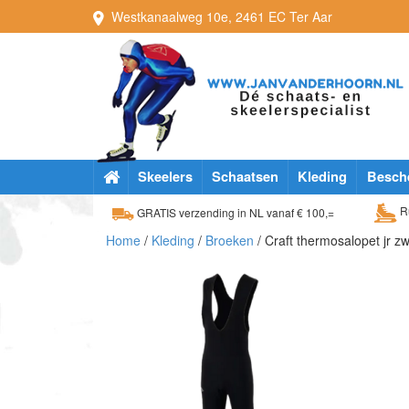
Westkanaalweg
10e
,
2461 EC
Ter Aar
Skeelers
Schaatsen
Kleding
Besch
Ru
GRATIS verzending in NL vanaf € 100,=
Home
/
Kleding
/
Broeken
/ Craft thermosalopet jr z