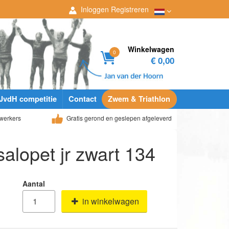
Inloggen
Registreren
Winkelwagen
0
€ 0,00
JvdH competitie
Contact
Zwem & Triathlon
werkers
Gratis gerond en geslepen afgeleverd
alopet jr zwart 134
Aantal
in winkelwagen