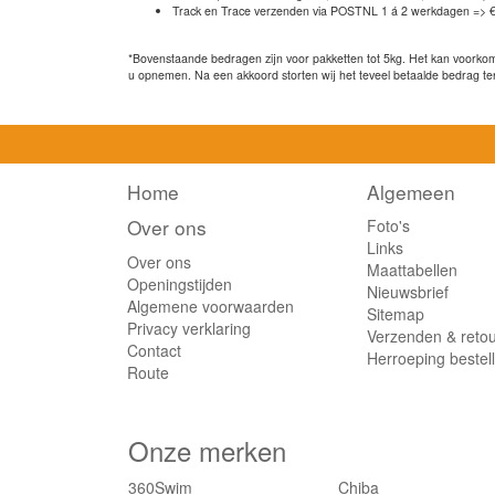
Track en Trace verzenden via POSTNL 1 á 2 werkdagen => €
*Bovenstaande bedragen zijn voor pakketten tot 5kg. Het kan voorkome
u opnemen. Na een akkoord storten wij het teveel betaalde bedrag te
Home
Algemeen
Over ons
Foto's
Links
Over ons
Maattabellen
Openingstijden
Nieuwsbrief
Algemene voorwaarden
Sitemap
Privacy verklaring
Verzenden & reto
Contact
Herroeping bestel
Route
Onze merken
360Swim
Chiba