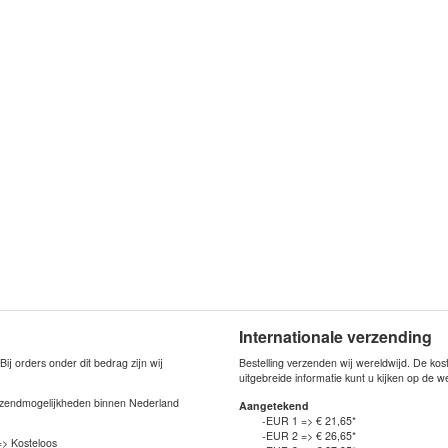
Internationale verzending
j orders onder dit bedrag zijn wij
Bestelling verzenden wij wereldwijd. De ko
uitgebreide informatie kunt u kijken op de 
verzendmogelijkheden binnen Nederland
Aangetekend
-EUR 1 => € 21,65*
-EUR 2 => € 26,65*
=> Kosteloos