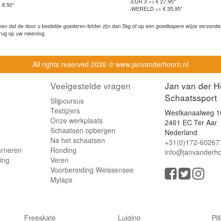
-EUR 3 => € 27,95*
 8.50*
-WERELD => € 35,95*
n dat de door u bestelde goederen lichter zijn dan 5kg of op een goedkopere wijze verzonden 
rug op uw rekening.
All rights reserved
2026 © www.janvanderhoorn.nl
Veelgestelde vragen
Jan van der H
Schaatssport
Slijpcursus
Testijzers
Westkanaalweg 1
Onze werkplaats
2461 EC Ter Aar
Schaatsen opbergen
Nederland
Na het schaatsen
+31(0)172-60267
urneren
Ronding
info@janvanderho
ling
Veren
Voorbereiding Weissensee
Mylaps
Freeskate
Luigino
Pil