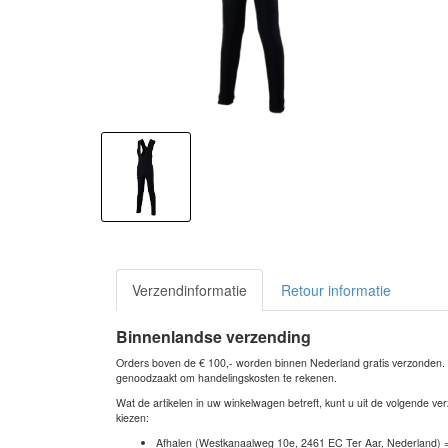
Verzendinformatie
Retour informatie
Binnenlandse verzending
Orders boven de € 100,- worden binnen Nederland gratis verzonden. Bi
genoodzaakt om handelingskosten te rekenen.
Wat de artikelen in uw winkelwagen betreft, kunt u uit de volgende 
kiezen:
Afhalen (Westkanaalweg 10e, 2461 EC Ter Aar, Nederland) 