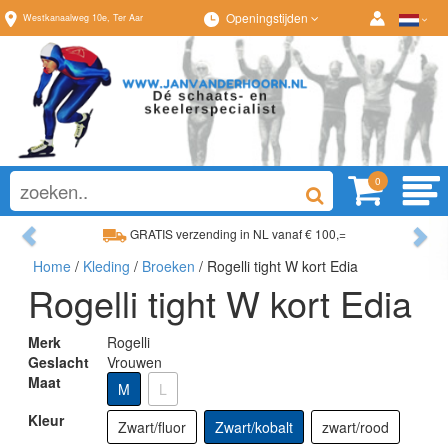
Openingstijden
Westkanaalweg
10e
,
Ter Aar
0
Previous
Ne
GRATIS verzending in NL vanaf € 100,=
Home
/
Kleding
/
Broeken
/ Rogelli tight W kort Edia
Ruim assortiment, altijd wat naar wens!
Rogelli tight W kort Edia
Merk
Rogelli
Geslacht
Vrouwen
Maat
M
L
Kleur
Zwart/fluor
Zwart/kobalt
zwart/rood