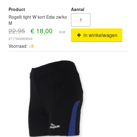
Product
Aantal
Rogelli tight W kort Edia zw/ko
M
22,95
€
18,00
Art#
in winkelwagen
8717849969949
Voorraad:
<5