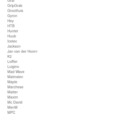
Graf
GripGrab
Groothuis
Gyron
Hey
HTB
Hunter
Huub
Icetec
Jackson
Jan van der Hoorn
K2
Loffler
Luigino
Mad Wave
Malmsten
Maple
Marchese
Matter
Maxim
Mc David
MenM
MPC