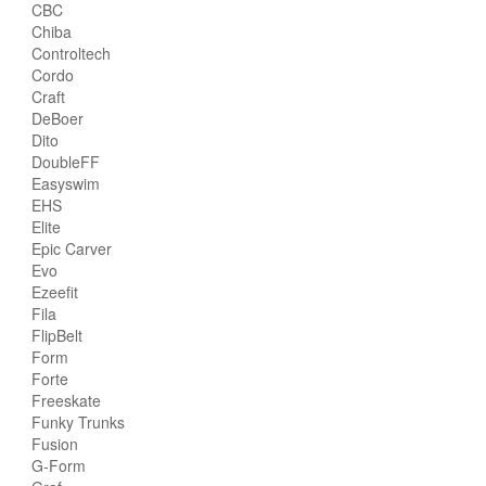
CBC
Chiba
Controltech
Cordo
Craft
DeBoer
Dito
DoubleFF
Easyswim
EHS
Elite
Epic Carver
Evo
Ezeefit
Fila
FlipBelt
Form
Forte
Freeskate
Funky Trunks
Fusion
G-Form