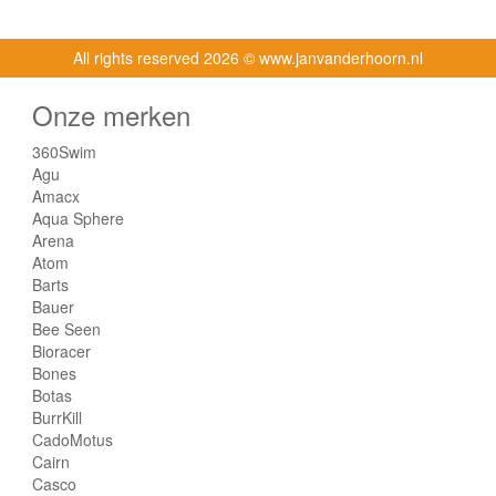
All rights reserved
2026 © www.janvanderhoorn.nl
Onze merken
360Swim
Agu
Amacx
Aqua Sphere
Arena
Atom
Barts
Bauer
Bee Seen
Bioracer
Bones
Botas
BurrKill
CadoMotus
Cairn
Casco