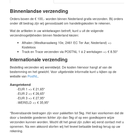
Binnenlandse verzending
Orders boven de € 100,- worden binnen Nederland gratis verzonden. Bij orders
onder dit bedrag zijn wij genoodzaakt om handelingskosten te rekenen.
Wat de artikelen in uw winkelwagen betreft, kunt u uit de volgende
verzendmogelijkheden binnen Nederland kiezen:
Afhalen (Westkanaalweg 10e, 2461 EC Ter Aar, Nederland) =>
Kosteloos
Track en Trace verzenden via POSTNL 1 á 2 werkdagen => € 8.50*
Internationale verzending
Bestelling verzenden wij wereldwijd. De kosten hiervoor hangt af van de
bestemming en het gewicht. Voor uitgebreide informatie kunt u kijken op de
website van
PostNL
.
Aangetekend
-EUR 1 => € 21,65*
-EUR 2 => € 26,65*
-EUR 3 => € 27,95*
-WERELD => € 35,95*
*Bovenstaande bedragen zijn voor pakketten tot 5kg. Het kan voorkomen dat de
door u bestelde goederen lichter zijn dan 5kg of op een goedkopere wijze
verzonden kunnen worden. Mocht dit het geval zijn zullen wij eerst contact met u
opnemen. Na een akkoord storten wij het teveel betaalde bedrag terug op uw
rekening.