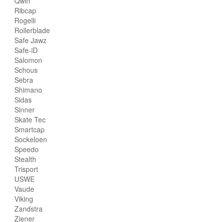
Qwin
Ribcap
Rogelli
Rollerblade
Safe Jawz
Safe-iD
Salomon
Schous
Sebra
Shimano
Sidas
Sinner
Skate Tec
Smartcap
Sockeloen
Speedo
Stealth
Trisport
USWE
Vaude
Viking
Zandstra
Ziener