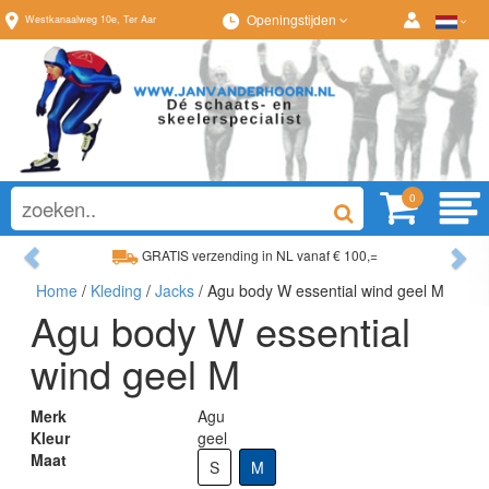
Openingstijden
Westkanaalweg
10e
,
Ter Aar
0
Previous
Ne
GRATIS verzending in NL vanaf € 100,=
Home
/
Kleding
/
Jacks
/ Agu body W essential wind geel M
Ruim assortiment, altijd wat naar wens!
Agu body W essential
wind geel M
Merk
Agu
Kleur
geel
Maat
S
M