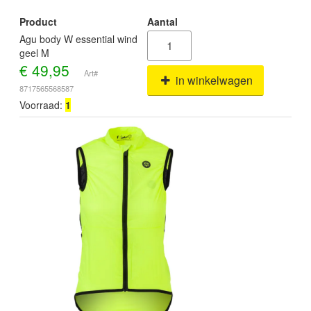
Product
Aantal
Agu body W essential wind
geel M
€
49,95
Art#
in winkelwagen
8717565568587
Voorraad:
1