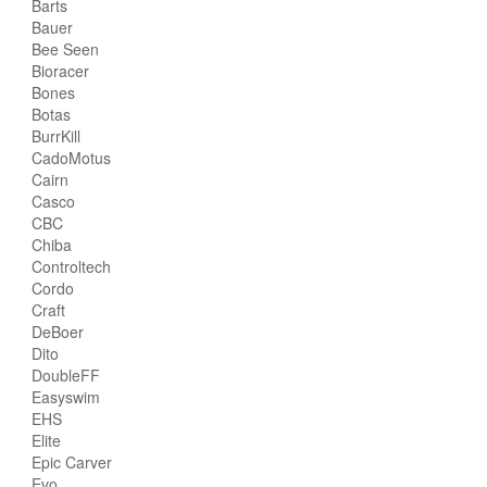
Barts
Bauer
Bee Seen
Bioracer
Bones
Botas
BurrKill
CadoMotus
Cairn
Casco
CBC
Chiba
Controltech
Cordo
Craft
DeBoer
Dito
DoubleFF
Easyswim
EHS
Elite
Epic Carver
Evo