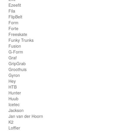
Ezeefit
Fila
FlipBelt
Form
Forte
Freeskate
Funky Trunks
Fusion
G-Form
Graf
GripGrab
Groothuis
Gyron
Hey
HTB
Hunter
Huub
Icetec
Jackson
Jan van der Hoorn
K2
Loffler