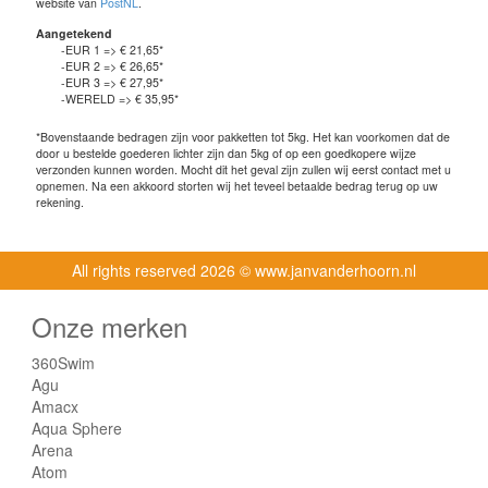
website van
PostNL
.
Aangetekend
-EUR 1 => € 21,65*
-EUR 2 => € 26,65*
-EUR 3 => € 27,95*
-WERELD => € 35,95*
*Bovenstaande bedragen zijn voor pakketten tot 5kg. Het kan voorkomen dat de
door u bestelde goederen lichter zijn dan 5kg of op een goedkopere wijze
verzonden kunnen worden. Mocht dit het geval zijn zullen wij eerst contact met u
opnemen. Na een akkoord storten wij het teveel betaalde bedrag terug op uw
rekening.
All rights reserved
2026 © www.janvanderhoorn.nl
Onze merken
360Swim
Agu
Amacx
Aqua Sphere
Arena
Atom