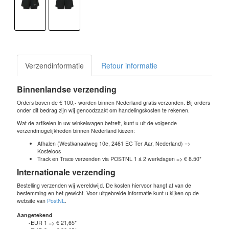
Verzendinformatie
Retour informatie
Binnenlandse verzending
Orders boven de € 100,- worden binnen Nederland gratis verzonden. Bij orders
onder dit bedrag zijn wij genoodzaakt om handelingskosten te rekenen.
Wat de artikelen in uw winkelwagen betreft, kunt u uit de volgende
verzendmogelijkheden binnen Nederland kiezen:
Afhalen (Westkanaalweg 10e, 2461 EC Ter Aar, Nederland) =>
Kosteloos
Track en Trace verzenden via POSTNL 1 á 2 werkdagen => € 8.50*
Internationale verzending
Bestelling verzenden wij wereldwijd. De kosten hiervoor hangt af van de
bestemming en het gewicht. Voor uitgebreide informatie kunt u kijken op de
website van
PostNL
.
Aangetekend
-EUR 1 => € 21,65*