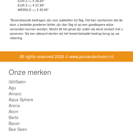
-EUR 2 => € 26,65*
-EUR 3 => € 27,95*
-WERELD => € 35,95*
*Bovenstaande bedragen zijn voor pakketten tot 5kg. Het kan voorkomen dat de
door u bestelde goederen lichter zijn dan 5kg of op een goedkopere wijze
verzonden kunnen worden. Mocht dit het geval zijn zullen wij eerst contact met u
opnemen. Na een akkoord storten wij het teveel betaalde bedrag terug op uw
rekening.
All rights reserved
2026 © www.janvanderhoorn.nl
Onze merken
360Swim
Agu
Amacx
Aqua Sphere
Arena
Atom
Barts
Bauer
Bee Seen