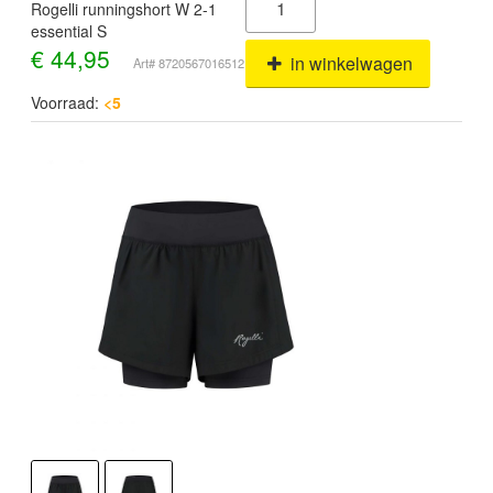
Rogelli runningshort W 2-1
essential S
€
44,95
in winkelwagen
Art# 8720567016512
Voorraad:
<5