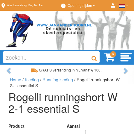
Openingstijden
Westkanaalweg
10e
,
Ter Aar
0
Previous
Ne
GRATIS verzending in NL vanaf € 100,=
Home
/
Kleding
/
Running kleding
/ Rogelli runningshort W
Ruim assortiment, altijd wat naar wens!
2-1 essential S
Rogelli runningshort W
2-1 essential S
Product
Aantal