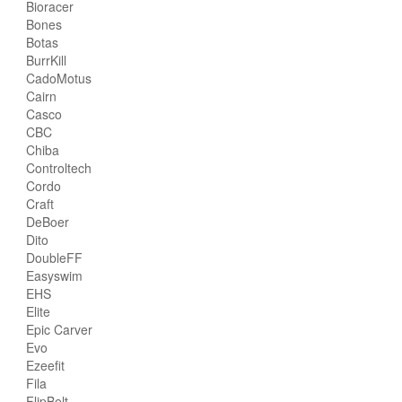
Bioracer
Bones
Botas
BurrKill
CadoMotus
Cairn
Casco
CBC
Chiba
Controltech
Cordo
Craft
DeBoer
Dito
DoubleFF
Easyswim
EHS
Elite
Epic Carver
Evo
Ezeefit
Fila
FlipBelt