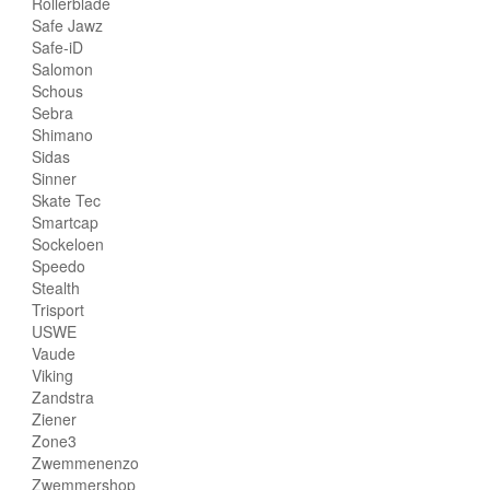
Rollerblade
Safe Jawz
Safe-iD
Salomon
Schous
Sebra
Shimano
Sidas
Sinner
Skate Tec
Smartcap
Sockeloen
Speedo
Stealth
Trisport
USWE
Vaude
Viking
Zandstra
Ziener
Zone3
Zwemmenenzo
Zwemmershop