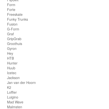
Form
Forte
Freeskate
Funky Trunks
Fusion
G-Form
Graf
GripGrab
Groothuis
Gyron
Hey
HTB
Hunter
Huub
Icetec
Jackson
Jan van der Hoorn
K2
Loffler
Luigino
Mad Wave
Malmsten