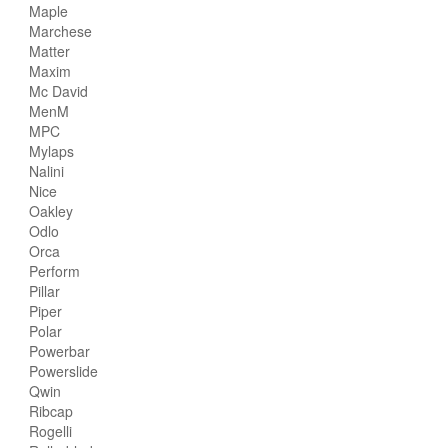
Maple
Marchese
Matter
Maxim
Mc David
MenM
MPC
Mylaps
Nalini
Nice
Oakley
Odlo
Orca
Perform
Pillar
Piper
Polar
Powerbar
Powerslide
Qwin
Ribcap
Rogelli