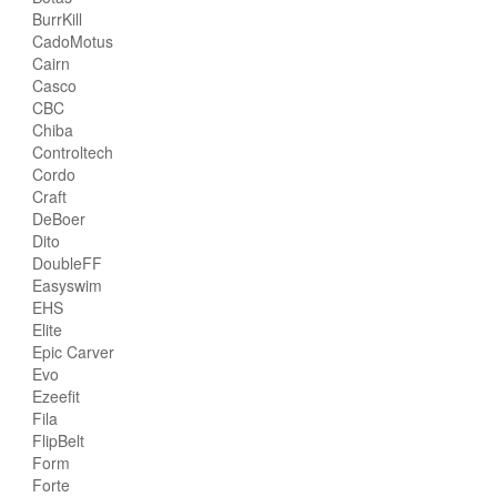
BurrKill
CadoMotus
Cairn
Casco
CBC
Chiba
Controltech
Cordo
Craft
DeBoer
Dito
DoubleFF
Easyswim
EHS
Elite
Epic Carver
Evo
Ezeefit
Fila
FlipBelt
Form
Forte