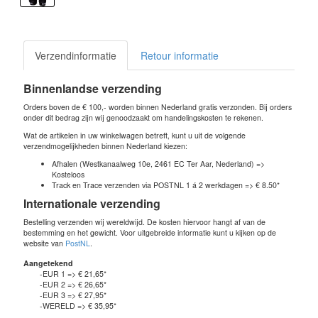
Verzendinformatie
Retour informatie
Binnenlandse verzending
Orders boven de € 100,- worden binnen Nederland gratis verzonden. Bij orders
onder dit bedrag zijn wij genoodzaakt om handelingskosten te rekenen.
Wat de artikelen in uw winkelwagen betreft, kunt u uit de volgende
verzendmogelijkheden binnen Nederland kiezen:
Afhalen (Westkanaalweg 10e, 2461 EC Ter Aar, Nederland) =>
Kosteloos
Track en Trace verzenden via POSTNL 1 á 2 werkdagen => € 8.50*
Internationale verzending
Bestelling verzenden wij wereldwijd. De kosten hiervoor hangt af van de
bestemming en het gewicht. Voor uitgebreide informatie kunt u kijken op de
website van
PostNL
.
Aangetekend
-EUR 1 => € 21,65*
-EUR 2 => € 26,65*
-EUR 3 => € 27,95*
-WERELD => € 35,95*