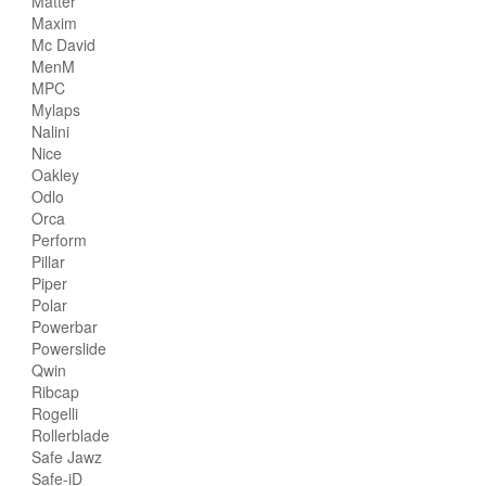
Matter
Maxim
Mc David
MenM
MPC
Mylaps
Nalini
Nice
Oakley
Odlo
Orca
Perform
Pillar
Piper
Polar
Powerbar
Powerslide
Qwin
Ribcap
Rogelli
Rollerblade
Safe Jawz
Safe-iD