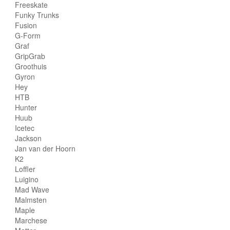
Freeskate
Funky Trunks
Fusion
G-Form
Graf
GripGrab
Groothuis
Gyron
Hey
HTB
Hunter
Huub
Icetec
Jackson
Jan van der Hoorn
K2
Loffler
Luigino
Mad Wave
Malmsten
Maple
Marchese