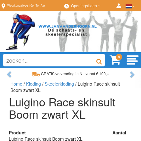
Openingstijden
Westkanaalweg
10e
,
Ter Aar
0
Previous
Ne
GRATIS verzending in NL vanaf € 100,=
Home
/
Kleding
/
Skeelerkleding
/ Luigino Race skinsuit
Ruim assortiment, altijd wat naar wens!
Boom zwart XL
Luigino Race skinsuit
Boom zwart XL
Product
Aantal
Luigino Race skinsuit Boom zwart XL