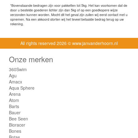
*Bovenstaande bedragen zijn voor pakketten tot 5kg. Het kan voorkomen dat de
door u bestelde goederen lichter zijn dan 5kg of op een goedkopere wijze
verzonden kunnen worden. Mocht dit het geval zijn zullen wij eerst contact met u
opnemen. Na een akkoord storten wij het teveel betaalde bedrag terug op uw
rekening.
All rights reserved
2026 © www.janvanderhoorn.nl
Onze merken
360Swim
Agu
Amacx
Aqua Sphere
Arena
Atom
Barts
Bauer
Bee Seen
Bioracer
Bones
Botas