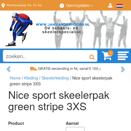
Openingstijden
Westkanaalweg
10e
,
Ter Aar
0
Previous
Ne
GRATIS verzending in NL vanaf € 100,=
Home
/
Kleding
/
Skeelerkleding
/ Nice sport skeelerpak
Ruim assortiment, altijd wat naar wens!
green stripe 3XS
Nice sport skeelerpak
green stripe 3XS
Product
Aantal