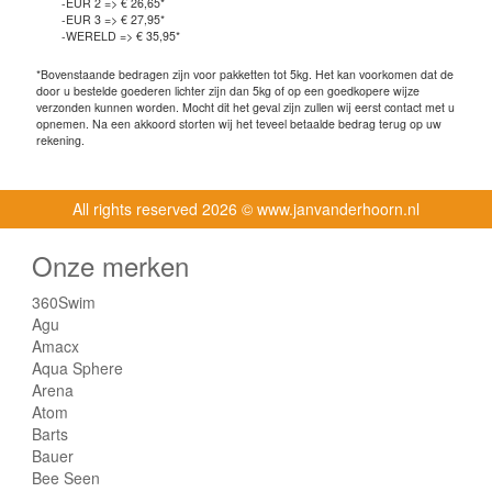
-EUR 2 => € 26,65*
-EUR 3 => € 27,95*
-WERELD => € 35,95*
*Bovenstaande bedragen zijn voor pakketten tot 5kg. Het kan voorkomen dat de
door u bestelde goederen lichter zijn dan 5kg of op een goedkopere wijze
verzonden kunnen worden. Mocht dit het geval zijn zullen wij eerst contact met u
opnemen. Na een akkoord storten wij het teveel betaalde bedrag terug op uw
rekening.
All rights reserved
2026 © www.janvanderhoorn.nl
Onze merken
360Swim
Agu
Amacx
Aqua Sphere
Arena
Atom
Barts
Bauer
Bee Seen