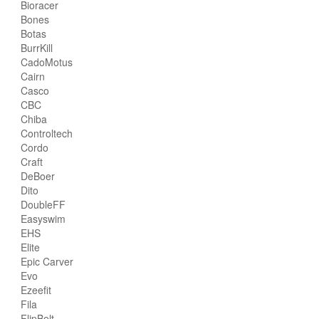
Bioracer
Bones
Botas
BurrKill
CadoMotus
Cairn
Casco
CBC
Chiba
Controltech
Cordo
Craft
DeBoer
Dito
DoubleFF
Easyswim
EHS
Elite
Epic Carver
Evo
Ezeefit
Fila
FlipBelt