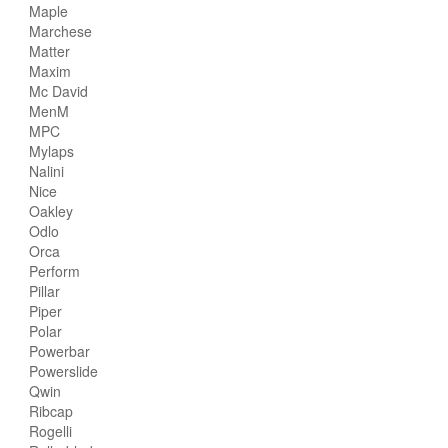
Maple
Marchese
Matter
Maxim
Mc David
MenM
MPC
Mylaps
Nalini
Nice
Oakley
Odlo
Orca
Perform
Pillar
Piper
Polar
Powerbar
Powerslide
Qwin
Ribcap
Rogelli