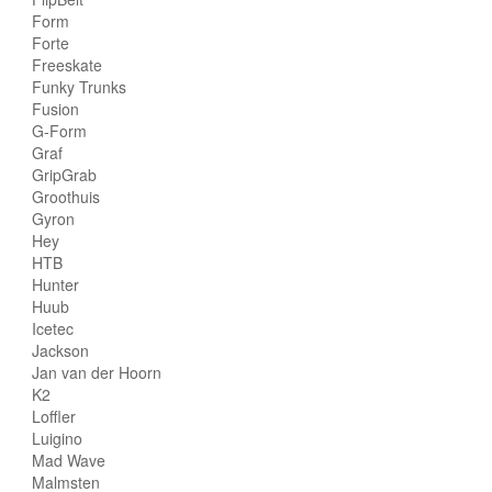
Form
Forte
Freeskate
Funky Trunks
Fusion
G-Form
Graf
GripGrab
Groothuis
Gyron
Hey
HTB
Hunter
Huub
Icetec
Jackson
Jan van der Hoorn
K2
Loffler
Luigino
Mad Wave
Malmsten