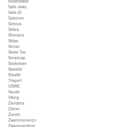
Rollerblade
Safe Jawz
Safe-iD
Salomon
Schous
Sebra
Shimano
Sidas
Sinner
Skate Tec
Smartcap
Sockeloen
Speedo
Stealth
Trisport
USWE
Vaude
Viking
Zandstra
Ziener
Zone3
Zwemmenenzo
Zwemmershop