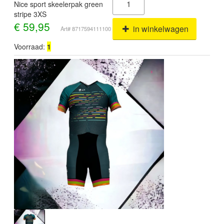
Nice sport skeelerpak green
stripe 3XS
€
59,95
in winkelwagen
Art# 8717594111100
Voorraad:
1