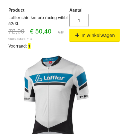
Product
Aantal
Loffler shirt km pro racing wit/bl
52/XL
72,00
€
50,40
Art#
in winkelwagen
9006063339713
Voorraad:
1