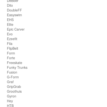
DeBoer
Dito
DoubleFF
Easyswim
EHS
Elite
Epic Carver
Evo
Ezeefit
Fila
FlipBelt
Form
Forte
Freeskate
Funky Trunks
Fusion
G-Form
Graf
GripGrab
Groothuis
Gyron
Hey
HTB