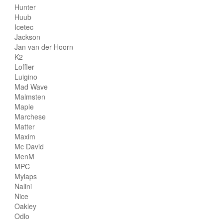
Hunter
Huub
Icetec
Jackson
Jan van der Hoorn
K2
Loffler
Luigino
Mad Wave
Malmsten
Maple
Marchese
Matter
Maxim
Mc David
MenM
MPC
Mylaps
Nalini
Nice
Oakley
Odlo