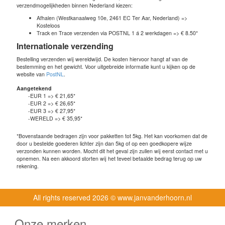
verzendmogelijkheden binnen Nederland kiezen:
Afhalen (Westkanaalweg 10e, 2461 EC Ter Aar, Nederland) =>
Kosteloos
Track en Trace verzenden via POSTNL 1 á 2 werkdagen => € 8.50*
Internationale verzending
Bestelling verzenden wij wereldwijd. De kosten hiervoor hangt af van de
bestemming en het gewicht. Voor uitgebreide informatie kunt u kijken op de
website van
PostNL
.
Aangetekend
-EUR 1 => € 21,65*
-EUR 2 => € 26,65*
-EUR 3 => € 27,95*
-WERELD => € 35,95*
*Bovenstaande bedragen zijn voor pakketten tot 5kg. Het kan voorkomen dat de
door u bestelde goederen lichter zijn dan 5kg of op een goedkopere wijze
verzonden kunnen worden. Mocht dit het geval zijn zullen wij eerst contact met u
opnemen. Na een akkoord storten wij het teveel betaalde bedrag terug op uw
rekening.
All rights reserved
2026 © www.janvanderhoorn.nl
Onze merken