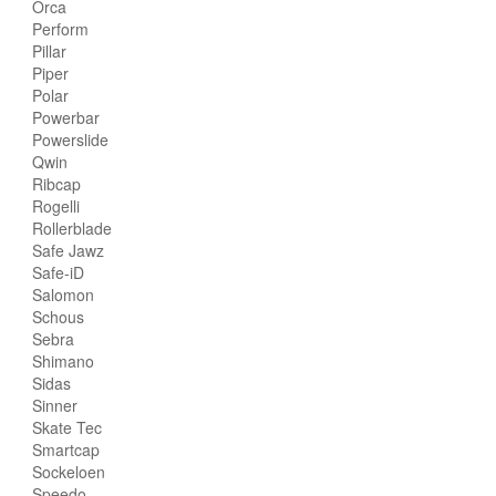
Orca
Perform
Pillar
Piper
Polar
Powerbar
Powerslide
Qwin
Ribcap
Rogelli
Rollerblade
Safe Jawz
Safe-iD
Salomon
Schous
Sebra
Shimano
Sidas
Sinner
Skate Tec
Smartcap
Sockeloen
Speedo