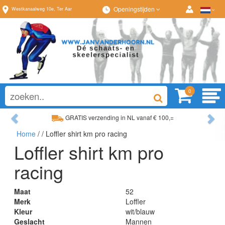
Openingstijden
Westkanaalweg
10e
,
Ter Aar
0
Previous
Ne
GRATIS verzending in NL vanaf € 100,=
Home
/
/ Loffler shirt km pro racing
Ruim assortiment, altijd wat naar wens!
Loffler shirt km pro
racing
Maat
52
Merk
Loffler
Kleur
wit/blauw
Geslacht
Mannen