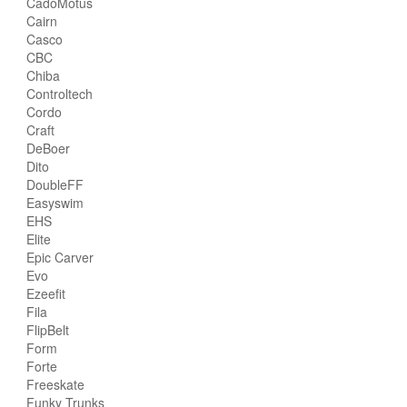
CadoMotus
Cairn
Casco
CBC
Chiba
Controltech
Cordo
Craft
DeBoer
Dito
DoubleFF
Easyswim
EHS
Elite
Epic Carver
Evo
Ezeefit
Fila
FlipBelt
Form
Forte
Freeskate
Funky Trunks