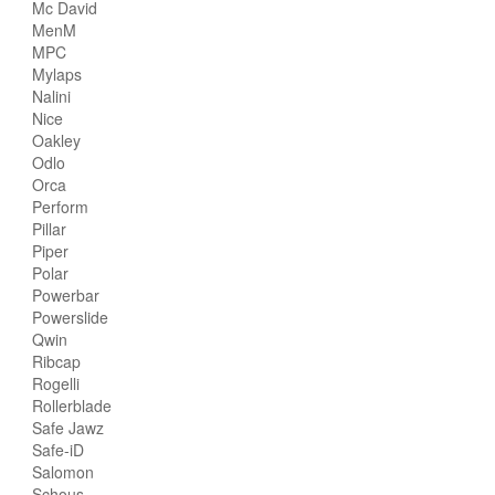
Mc David
MenM
MPC
Mylaps
Nalini
Nice
Oakley
Odlo
Orca
Perform
Pillar
Piper
Polar
Powerbar
Powerslide
Qwin
Ribcap
Rogelli
Rollerblade
Safe Jawz
Safe-iD
Salomon
Schous