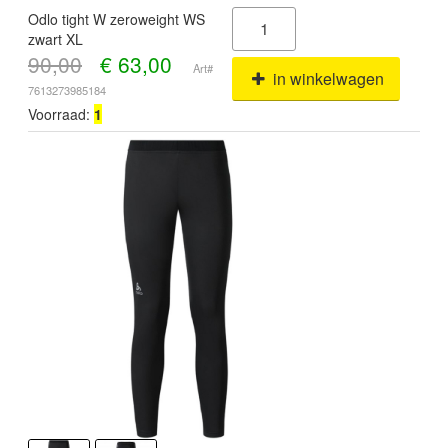
Odlo tight W zeroweight WS
zwart XL
90,00
€
63,00
Art#
in winkelwagen
7613273985184
Voorraad:
1