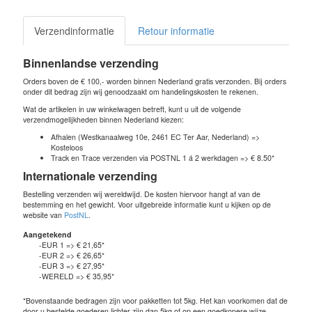
Verzendinformatie
Retour informatie
Binnenlandse verzending
Orders boven de € 100,- worden binnen Nederland gratis verzonden. Bij orders
onder dit bedrag zijn wij genoodzaakt om handelingskosten te rekenen.
Wat de artikelen in uw winkelwagen betreft, kunt u uit de volgende
verzendmogelijkheden binnen Nederland kiezen:
Afhalen (Westkanaalweg 10e, 2461 EC Ter Aar, Nederland) =>
Kosteloos
Track en Trace verzenden via POSTNL 1 á 2 werkdagen => € 8.50*
Internationale verzending
Bestelling verzenden wij wereldwijd. De kosten hiervoor hangt af van de
bestemming en het gewicht. Voor uitgebreide informatie kunt u kijken op de
website van
PostNL
.
Aangetekend
-EUR 1 => € 21,65*
-EUR 2 => € 26,65*
-EUR 3 => € 27,95*
-WERELD => € 35,95*
*Bovenstaande bedragen zijn voor pakketten tot 5kg. Het kan voorkomen dat de
door u bestelde goederen lichter zijn dan 5kg of op een goedkopere wijze