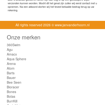
verzonden kunnen worden. Mocht dit het geval zijn zullen wij eerst contact met u
opnemen. Na een akkoord storten wij het teveel betaalde bedrag terug op uw
rekening.
All rights reserved
2026 © www.janvanderhoorn.nl
Onze merken
360Swim
Agu
Amacx
Aqua Sphere
Arena
Atom
Barts
Bauer
Bee Seen
Bioracer
Bones
Botas
BurrKill