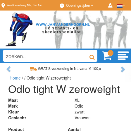
Openingstijden
Westkanaalweg
10e
,
Ter Aar
0
Previous
Ne
GRATIS verzending in NL vanaf € 100,=
Home
/
/ Odlo tight W zeroweight
Ruim assortiment, altijd wat naar wens!
Odlo tight W zeroweight
Maat
XL
Merk
Odlo
Kleur
zwart
Geslacht
Vrouwen
Product
Aantal