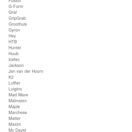
Fusion
G-Form
Graf
GripGrab
Groothuis
Gyron
Hey
HTB
Hunter
Huub
Icetec
Jackson
Jan van der Hoorn
K2
Loffler
Luigino
Mad Wave
Malmsten
Maple
Marchese
Matter
Maxim
Mc David