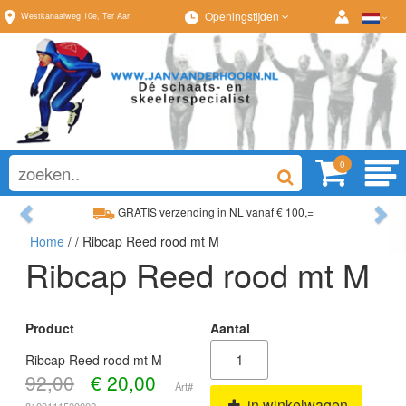
Openingstijden
Westkanaalweg
10e
,
Ter Aar
0
Previous
Ne
GRATIS verzending in NL vanaf € 100,=
Home
/
/ Ribcap Reed rood mt M
Ruim assortiment, altijd wat naar wens!
Ribcap Reed rood mt M
Product
Aantal
Ribcap Reed rood mt M
92,00
€
20,00
Art#
in winkelwagen