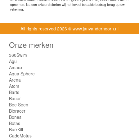
opnemen. Na een akkoord storten wij het teveel betaalde bedrag terug op uw
rekening.
All rights reserved
2026 © www.janvanderhoorn.nl
Onze merken
360Swim
Agu
Amacx
Aqua Sphere
Arena
Atom
Barts
Bauer
Bee Seen
Bioracer
Bones
Botas
BurrKill
CadoMotus