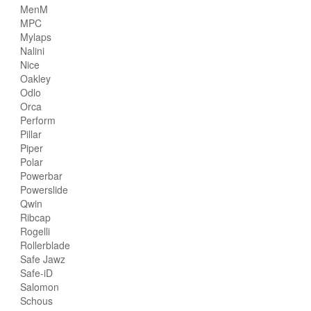
MenM
MPC
Mylaps
Nalini
Nice
Oakley
Odlo
Orca
Perform
Pillar
Piper
Polar
Powerbar
Powerslide
Qwin
Ribcap
Rogelli
Rollerblade
Safe Jawz
Safe-iD
Salomon
Schous