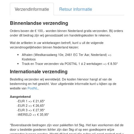
Verzendinformatie
Retour informatie
Binnenlandse verzending
Orders boven de € 100,- worden binnen Nederland gratis verzonden. Bij orders
onder dit bedrag zijn wij genoodzaakt om handelingskosten te rekenen.
Wat de artikelen in uw winkelwagen betreft, kunt u uit de volgende
verzendmogelijkheden binnen Nederland kiezen:
Afhalen (Westkanaalweg 10e, 2461 EC Ter Aar, Nederland) =>
Kosteloos
Track en Trace verzenden via POSTNL 1 á 2 werkdagen => € 8.50*
Internationale verzending
Bestelling verzenden wij wereldwijd. De kosten hiervoor hangt af van de
bestemming en het gewicht. Voor uitgebreide informatie kunt u kijken op de
website van
PostNL
.
Aangetekend
-EUR 1 => € 21,65*
-EUR 2 => € 26,65*
-EUR 3 => € 27,95*
-WERELD => € 35,95*
*Bovenstaande bedragen zijn voor pakketten tot 5kg. Het kan voorkomen dat de
door u bestelde goederen lichter zijn dan 5kg of op een goedkopere wijze
verzonden kunnen worden. Mocht dit het geval zijn zullen wij eerst contact met u