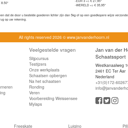
-EUR 3 => € 27,95*
 8.50*
-WERELD => € 35,95*
n dat de door u bestelde goederen lichter zijn dan 5kg of op een goedkopere wijze verzonden 
rug op uw rekening.
All rights reserved
2026 © www.janvanderhoorn.nl
Veelgestelde vragen
Jan van der H
Schaatssport
Slijpcursus
Testijzers
Westkanaalweg 1
Onze werkplaats
2461 EC Ter Aar
Schaatsen opbergen
Nederland
Na het schaatsen
+31(0)172-60267
urneren
Ronding
info@janvanderho
ling
Veren
Voorbereiding Weissensee
Mylaps
Freeskate
Luigino
Pil