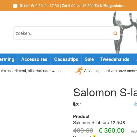
Di t/m Vr
9:30 t/m 17:30 |
Zat
9:00 t/m 16:30 |
Zo & Ma gesloten
erming
Accessoires
Cadeautips
Sale
Tweedehands
Advies op maat van onze mede
im assortiment, altijd wat naar wens!
Salomon S-la
ijzer
ki
Product
Salomon S-lab pro 12.5/48
400,00
€
360,00
Art