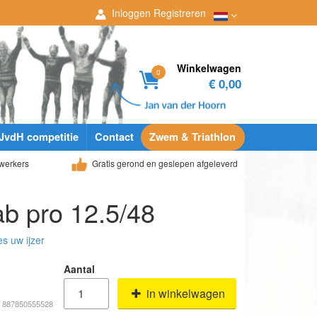
Inloggen
Registreren
Winkelwagen
0
€ 0,00
JvdH competitie
Contact
Zwem & Triathlon
werkers
Gratis gerond en geslepen afgeleverd
b pro 12.5/48
es uw ijzer
Aantal
in winkelwagen
# 887850555528