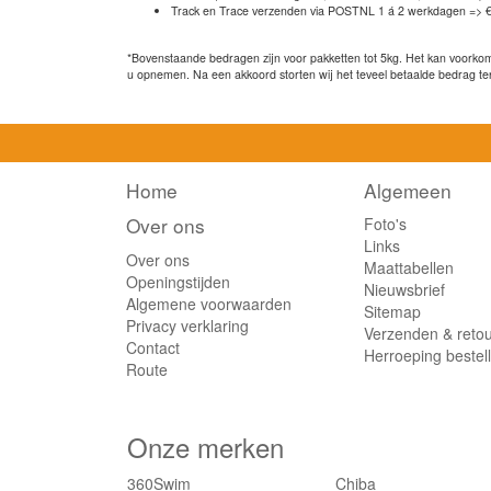
Track en Trace verzenden via POSTNL 1 á 2 werkdagen => €
*Bovenstaande bedragen zijn voor pakketten tot 5kg. Het kan voorkome
u opnemen. Na een akkoord storten wij het teveel betaalde bedrag te
Home
Algemeen
Over ons
Foto's
Links
Over ons
Maattabellen
Openingstijden
Nieuwsbrief
Algemene voorwaarden
Sitemap
Privacy verklaring
Verzenden & reto
Contact
Herroeping bestel
Route
Onze merken
360Swim
Chiba