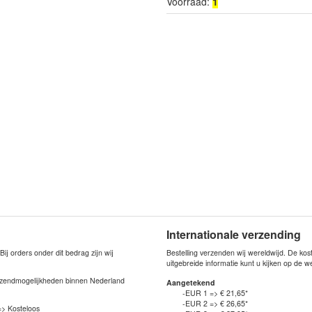
Voorraad:
1
Internationale verzending
j orders onder dit bedrag zijn wij
Bestelling verzenden wij wereldwijd. De ko
uitgebreide informatie kunt u kijken op de 
verzendmogelijkheden binnen Nederland
Aangetekend
-EUR 1 => € 21,65*
-EUR 2 => € 26,65*
=> Kosteloos