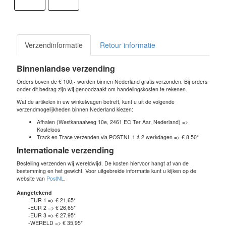
Verzendinformatie
Retour informatie
Binnenlandse verzending
Orders boven de € 100,- worden binnen Nederland gratis verzonden. Bij orders
onder dit bedrag zijn wij genoodzaakt om handelingskosten te rekenen.
Wat de artikelen in uw winkelwagen betreft, kunt u uit de volgende
verzendmogelijkheden binnen Nederland kiezen:
Afhalen (Westkanaalweg 10e, 2461 EC Ter Aar, Nederland) =>
Kosteloos
Track en Trace verzenden via POSTNL 1 á 2 werkdagen => € 8.50*
Internationale verzending
Bestelling verzenden wij wereldwijd. De kosten hiervoor hangt af van de
bestemming en het gewicht. Voor uitgebreide informatie kunt u kijken op de
website van
PostNL
.
Aangetekend
-EUR 1 => € 21,65*
-EUR 2 => € 26,65*
-EUR 3 => € 27,95*
-WERELD => € 35,95*