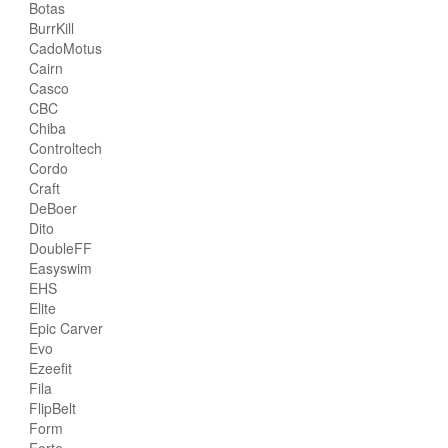
Botas
BurrKill
CadoMotus
Cairn
Casco
CBC
Chiba
Controltech
Cordo
Craft
DeBoer
Dito
DoubleFF
Easyswim
EHS
Elite
Epic Carver
Evo
Ezeefit
Fila
FlipBelt
Form
Forte