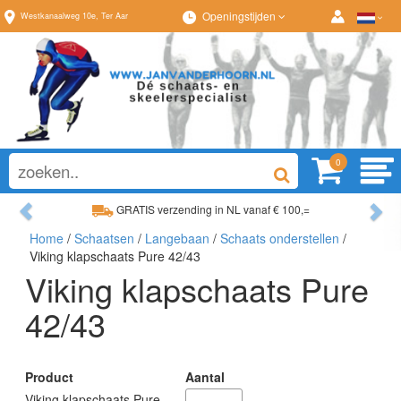
Openingstijden
Westkanaalweg
10e
,
Ter Aar
0
Previous
Ne
GRATIS verzending in NL vanaf € 100,=
Home
/
Schaatsen
/
Langebaan
/
Schaats onderstellen
/
Ruim assortiment, altijd wat naar wens!
Viking klapschaats Pure 42/43
Viking klapschaats Pure
42/43
Product
Aantal
Viking klapschaats Pure