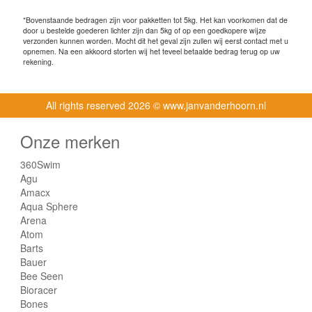
*Bovenstaande bedragen zijn voor pakketten tot 5kg. Het kan voorkomen dat de
door u bestelde goederen lichter zijn dan 5kg of op een goedkopere wijze
verzonden kunnen worden. Mocht dit het geval zijn zullen wij eerst contact met u
opnemen. Na een akkoord storten wij het teveel betaalde bedrag terug op uw
rekening.
All rights reserved
2026 © www.janvanderhoorn.nl
Onze merken
360Swim
Agu
Amacx
Aqua Sphere
Arena
Atom
Barts
Bauer
Bee Seen
Bioracer
Bones