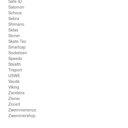
Safe-iD
Salomon
Schous
Sebra
Shimano
Sidas
Sinner
Skate Tec
Smartcap
Sockeloen
Speedo
Stealth
Trisport
USWE
Vaude
Viking
Zandstra
Ziener
Zone3
Zwemmenenzo
Zwemmershop