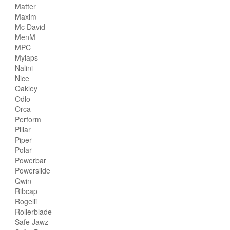
Matter
Maxim
Mc David
MenM
MPC
Mylaps
Nalini
Nice
Oakley
Odlo
Orca
Perform
Pillar
Piper
Polar
Powerbar
Powerslide
Qwin
Ribcap
Rogelli
Rollerblade
Safe Jawz