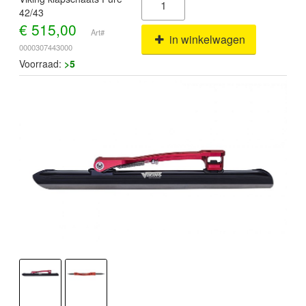
42/43
€
515,00
Art#
in winkelwagen
0000307443000
Voorraad:
>5