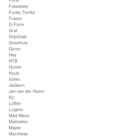
Freeskate
Funky Trunks
Fusion
G-Form
Graf
GripGrab
Groothuis
Gyron
Hey
HTB
Hunter
Huub
Icetec
Jackson
Jan van der Hoorn
K2
Loffler
Luigino
Mad Wave
Malmsten
Maple
Marchese