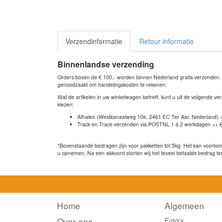
Verzendinformatie
Retour informatie
Binnenlandse verzending
Orders boven de € 100,- worden binnen Nederland gratis verzonden. Bi
genoodzaakt om handelingskosten te rekenen.
Wat de artikelen in uw winkelwagen betreft, kunt u uit de volgende 
kiezen:
Afhalen (Westkanaalweg 10e, 2461 EC Ter Aar, Nederland) 
Track en Trace verzenden via POSTNL 1 á 2 werkdagen => €
*Bovenstaande bedragen zijn voor pakketten tot 5kg. Het kan voorkome
u opnemen. Na een akkoord storten wij het teveel betaalde bedrag te
Home
Algemeen
Over ons
Foto's