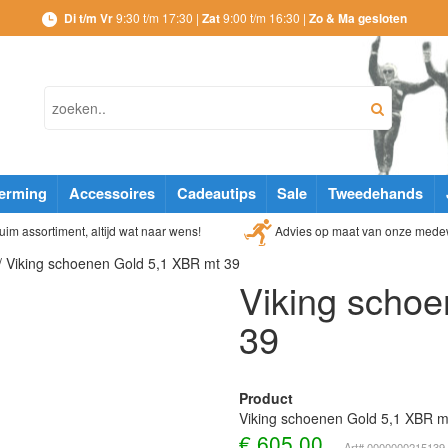
Di t/m Vr
9:30 t/m 17:30 |
Zat
9:00 t/m 16:30 |
Zo & Ma gesloten
erming
Accessoires
Cadeautips
Sale
Tweedehands
Advies op maat van onze mede
im assortiment, altijd wat naar wens!
/ Viking schoenen Gold 5,1 XBR mt 39
Viking scho
39
Product
Viking schoenen Gold 5,1 XBR m
€
605,00
Art# 0000000215139