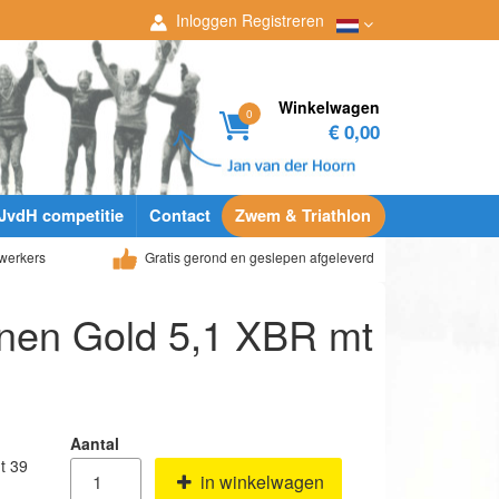
Inloggen
Registreren
Winkelwagen
0
€ 0,00
JvdH competitie
Contact
Zwem & Triathlon
werkers
Gratis gerond en geslepen afgeleverd
enen Gold 5,1 XBR mt
Aantal
t 39
in winkelwagen