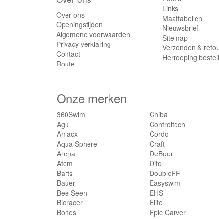
Links
Over ons
Maattabellen
Openingstijden
Nieuwsbrief
Algemene voorwaarden
Sitemap
Privacy verklaring
Verzenden & reto
Contact
Herroeping bestel
Route
Onze merken
360Swim
Chiba
Agu
Controltech
Amacx
Cordo
Aqua Sphere
Craft
Arena
DeBoer
Atom
Dito
Barts
DoubleFF
Bauer
Easyswim
Bee Seen
EHS
Bioracer
Elite
Bones
Epic Carver