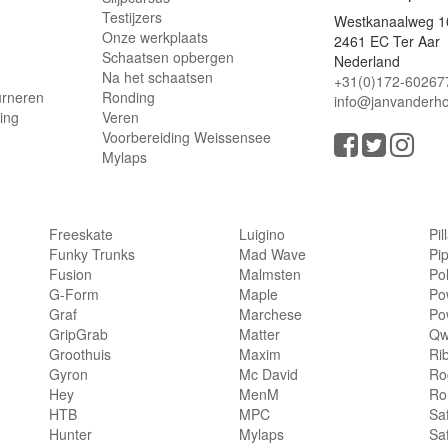
Testijzers
Westkanaalweg 1
Onze werkplaats
2461 EC Ter Aar
Schaatsen opbergen
Nederland
Na het schaatsen
+31(0)172-60267
urneren
Ronding
info@janvanderho
ling
Veren
Voorbereiding Weissensee
Mylaps
Freeskate
Luigino
Pil
Funky Trunks
Mad Wave
Pi
Fusion
Malmsten
Po
G-Form
Maple
Po
Graf
Marchese
Po
GripGrab
Matter
Qw
Groothuis
Maxim
Ri
Gyron
Mc David
Rog
Hey
MenM
Ro
HTB
MPC
Sa
Hunter
Mylaps
Sa