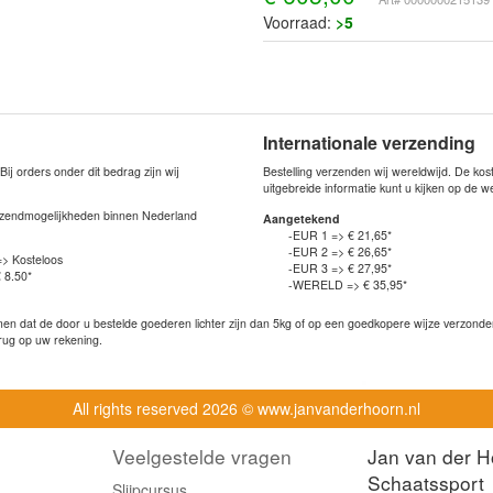
Voorraad:
>5
Internationale verzending
j orders onder dit bedrag zijn wij
Bestelling verzenden wij wereldwijd. De ko
uitgebreide informatie kunt u kijken op de 
verzendmogelijkheden binnen Nederland
Aangetekend
-EUR 1 => € 21,65*
-EUR 2 => € 26,65*
=> Kosteloos
-EUR 3 => € 27,95*
 8.50*
-WERELD => € 35,95*
n dat de door u bestelde goederen lichter zijn dan 5kg of op een goedkopere wijze verzonden 
rug op uw rekening.
All rights reserved
2026 © www.janvanderhoorn.nl
Veelgestelde vragen
Jan van der H
Schaatssport
Slijpcursus