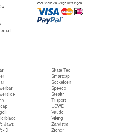
voor snelle en veilige betalingen
0e
7
orn.nl
lar
Skate Tec
per
Smartcap
lar
Sockeloen
werbar
Speedo
werslide
Stealth
in
Trisport
bcap
USWE
elli
Vaude
llerblade
Viking
fe Jawz
Zandstra
fe-iD
Ziener