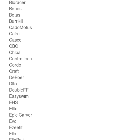
Bioracer
Bones
Botas
BurrKill
CadoMotus
Cairn
Casco
CBC
Chiba
Controltech
Cordo
Craft
DeBoer
Dito
DoubleFF
Easyswim
EHS
Elite
Epic Carver
Evo
Ezeefit
Fila
FlipBelt