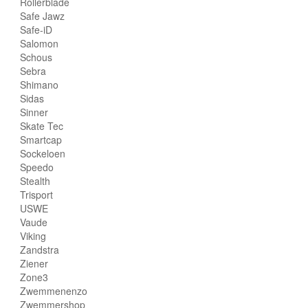
Rollerblade
Safe Jawz
Safe-iD
Salomon
Schous
Sebra
Shimano
Sidas
Sinner
Skate Tec
Smartcap
Sockeloen
Speedo
Stealth
Trisport
USWE
Vaude
Viking
Zandstra
Ziener
Zone3
Zwemmenenzo
Zwemmershop