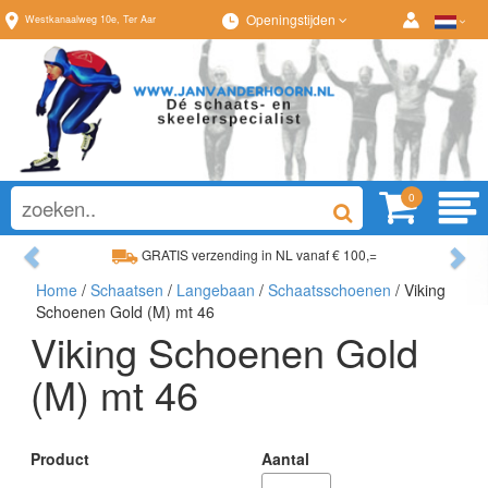
Openingstijden
Westkanaalweg
10e
,
Ter Aar
0
Previous
Ne
GRATIS verzending in NL vanaf € 100,=
Home
/
Schaatsen
/
Langebaan
/
Schaatsschoenen
/ Viking
Ruim assortiment, altijd wat naar wens!
Schoenen Gold (M) mt 46
Viking Schoenen Gold
(M) mt 46
Product
Aantal