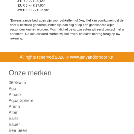
-EUR 2 => € 26,65*
-EUR 3 => € 27,95*
-WERELD => € 35,95*
*Bovenstaande bedragen zijn voor pakketten tot 5kg. Het kan voorkomen dat de
door u bestelde goederen lichter zijn dan 5kg of op een goedkopere wijze
verzonden kunnen worden. Mocht dit het geval zijn zullen wij eerst contact met u
opnemen. Na een akkoord storten wij het teveel betaalde bedrag terug op uw
rekening.
All rights reserved
2026 © www.janvanderhoorn.nl
Onze merken
360Swim
Agu
Amacx
Aqua Sphere
Arena
Atom
Barts
Bauer
Bee Seen