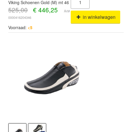
Viking Schoenen Gold (M) mt 46
525,00
€
446,25
Art#
in winkelwagen
0000416204346
Voorraad:
<5