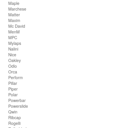
Maple
Marchese
Matter
Maxim
Mc David
MenM
MPC
Mylaps
Nalini
Nice
Oakley
Odlo
Orca
Perform
Pillar
Piper
Polar
Powerbar
Powerslide
Qwin
Ribcap
Rogelli