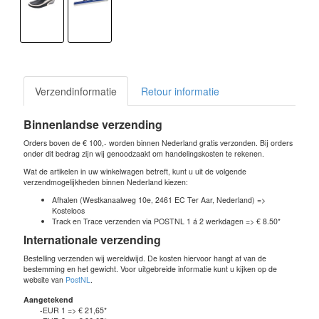
Verzendinformatie
Retour informatie
Binnenlandse verzending
Orders boven de € 100,- worden binnen Nederland gratis verzonden. Bij orders
onder dit bedrag zijn wij genoodzaakt om handelingskosten te rekenen.
Wat de artikelen in uw winkelwagen betreft, kunt u uit de volgende
verzendmogelijkheden binnen Nederland kiezen:
Afhalen (Westkanaalweg 10e, 2461 EC Ter Aar, Nederland) =>
Kosteloos
Track en Trace verzenden via POSTNL 1 á 2 werkdagen => € 8.50*
Internationale verzending
Bestelling verzenden wij wereldwijd. De kosten hiervoor hangt af van de
bestemming en het gewicht. Voor uitgebreide informatie kunt u kijken op de
website van
PostNL
.
Aangetekend
-EUR 1 => € 21,65*