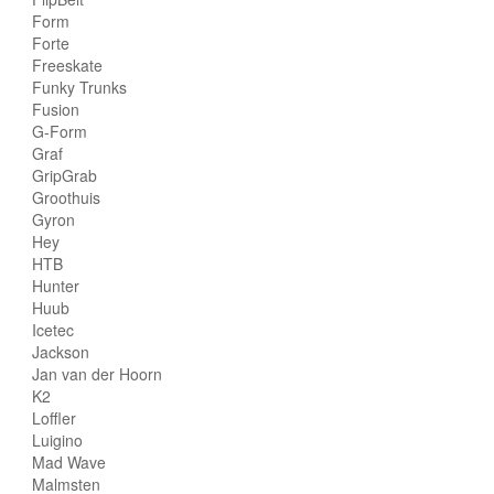
Form
Forte
Freeskate
Funky Trunks
Fusion
G-Form
Graf
GripGrab
Groothuis
Gyron
Hey
HTB
Hunter
Huub
Icetec
Jackson
Jan van der Hoorn
K2
Loffler
Luigino
Mad Wave
Malmsten