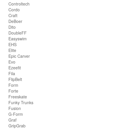
Controltech
Cordo
Craft
DeBoer
Dito
DoubleFF
Easyswim
EHS
Elite
Epic Carver
Evo
Ezeefit
Fila
FlipBelt
Form
Forte
Freeskate
Funky Trunks
Fusion
G-Form
Graf
GripGrab