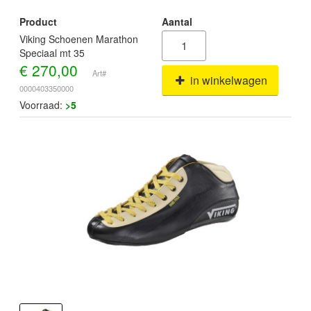
Product
Aantal
Viking Schoenen Marathon
Speciaal mt 35
€
270,00
Art#
in winkelwagen
0000403350000
Voorraad:
>5