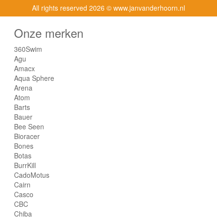
All rights reserved
2026 © www.janvanderhoorn.nl
Onze merken
360Swim
Agu
Amacx
Aqua Sphere
Arena
Atom
Barts
Bauer
Bee Seen
Bioracer
Bones
Botas
BurrKill
CadoMotus
Cairn
Casco
CBC
Chiba