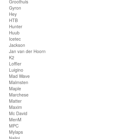
Groothuis
Gyron
Hey
HTB
Hunter
Huub
Icetec
Jackson
Jan van der Hoorn
K2
Loffler
Luigino
Mad Wave
Malmsten
Maple
Marchese
Matter
Maxim
Mc David
MenM
MPC
Mylaps
Nalini