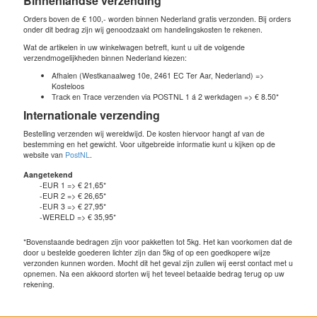
Binnenlandse verzending
Orders boven de € 100,- worden binnen Nederland gratis verzonden. Bij orders
onder dit bedrag zijn wij genoodzaakt om handelingskosten te rekenen.
Wat de artikelen in uw winkelwagen betreft, kunt u uit de volgende
verzendmogelijkheden binnen Nederland kiezen:
Afhalen (Westkanaalweg 10e, 2461 EC Ter Aar, Nederland) =>
Kosteloos
Track en Trace verzenden via POSTNL 1 á 2 werkdagen => € 8.50*
Internationale verzending
Bestelling verzenden wij wereldwijd. De kosten hiervoor hangt af van de
bestemming en het gewicht. Voor uitgebreide informatie kunt u kijken op de
website van
PostNL
.
Aangetekend
-EUR 1 => € 21,65*
-EUR 2 => € 26,65*
-EUR 3 => € 27,95*
-WERELD => € 35,95*
*Bovenstaande bedragen zijn voor pakketten tot 5kg. Het kan voorkomen dat de
door u bestelde goederen lichter zijn dan 5kg of op een goedkopere wijze
verzonden kunnen worden. Mocht dit het geval zijn zullen wij eerst contact met u
opnemen. Na een akkoord storten wij het teveel betaalde bedrag terug op uw
rekening.