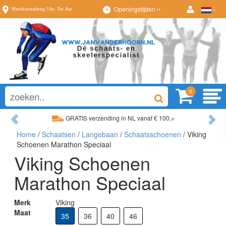
Openingstijden
Westkanaalweg
10e
,
Ter Aar
0
Previous
Ne
GRATIS verzending in NL vanaf € 100,=
Home
/
Schaatsen
/
Langebaan
/
Schaatsschoenen
/ Viking
Ruim assortiment, altijd wat naar wens!
Schoenen Marathon Speciaal
Viking Schoenen
Marathon Speciaal
Merk
Viking
Maat
35
36
40
46