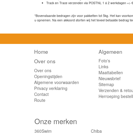
Track en Trace verzenden via POSTNL 1 á 2 werkdagen => €
*Bovenstaande bedragen zijn voor pakketten tot 5kg. Het kan voorkome
u opnemen. Na een akkoord storten wij het teveel betaalde bedrag te
Home
Algemeen
Over ons
Foto's
Links
Over ons
Maattabellen
Openingstijden
Nieuwsbrief
Algemene voorwaarden
Sitemap
Privacy verklaring
Verzenden & reto
Contact
Herroeping bestel
Route
Onze merken
360Swim
Chiba