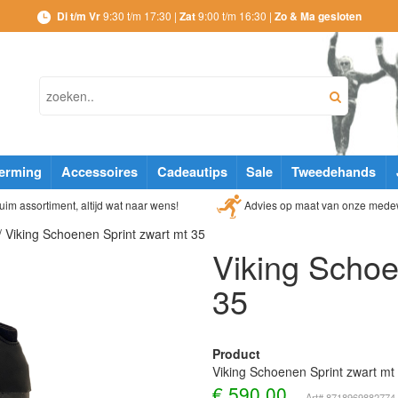
Di t/m Vr
9:30 t/m 17:30 |
Zat
9:00 t/m 16:30 |
Zo & Ma gesloten
erming
Accessoires
Cadeautips
Sale
Tweedehands
Advies op maat van onze mede
im assortiment, altijd wat naar wens!
/ Viking Schoenen Sprint zwart mt 35
Viking Schoe
35
Product
Viking Schoenen Sprint zwart mt
€
590,00
Art# 8718969882774