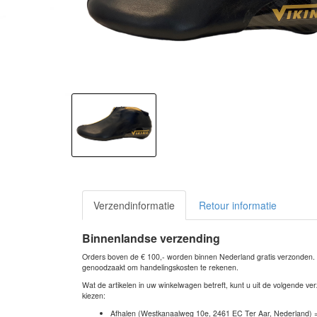
Verzendinformatie
Retour informatie
Binnenlandse verzending
Orders boven de € 100,- worden binnen Nederland gratis verzonden. Bi
genoodzaakt om handelingskosten te rekenen.
Wat de artikelen in uw winkelwagen betreft, kunt u uit de volgende 
kiezen:
Afhalen (Westkanaalweg 10e, 2461 EC Ter Aar, Nederland) 