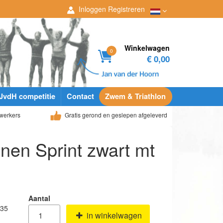
Inloggen
Registreren
Winkelwagen
0
€ 0,00
JvdH competitie
Contact
Zwem & Triathlon
werkers
Gratis gerond en geslepen afgeleverd
nen Sprint zwart mt
Aantal
 35
in winkelwagen