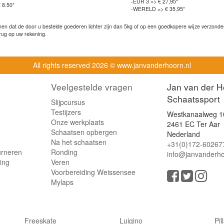
-EUR 3 => € 27,95*
 8.50*
-WERELD => € 35,95*
n dat de door u bestelde goederen lichter zijn dan 5kg of op een goedkopere wijze verzonden 
rug op uw rekening.
All rights reserved
2026 © www.janvanderhoorn.nl
Veelgestelde vragen
Jan van der H
Schaatssport
Slijpcursus
Testijzers
Westkanaalweg 1
Onze werkplaats
2461 EC Ter Aar
Schaatsen opbergen
Nederland
Na het schaatsen
+31(0)172-60267
urneren
Ronding
info@janvanderho
ling
Veren
Voorbereiding Weissensee
Mylaps
Freeskate
Luigino
Pil