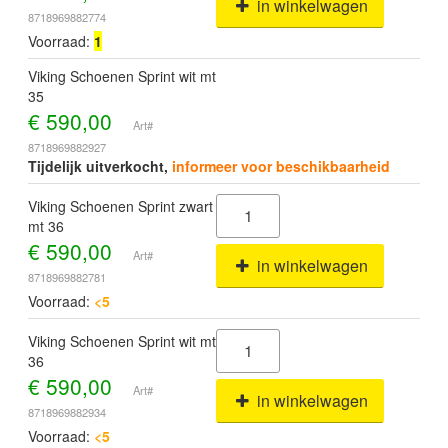
in winkelwagen
8718969882774
Voorraad:
1
Viking Schoenen Sprint wit mt
35
€
590,00
Art#
8718969882927
Tijdelijk uitverkocht,
informeer voor beschikbaarheid
Viking Schoenen Sprint zwart
mt 36
€
590,00
Art#
in winkelwagen
8718969882781
Voorraad:
<5
Viking Schoenen Sprint wit mt
36
€
590,00
Art#
in winkelwagen
8718969882934
Voorraad:
<5