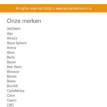
All rights reserved
2026 © www.janvanderhoorn.nl
Onze merken
360Swim
Agu
Amacx
Aqua Sphere
Arena
Atom
Barts
Bauer
Bee Seen
Bioracer
Bones
Botas
BurrKill
CadoMotus
Cairn
Casco
CBC