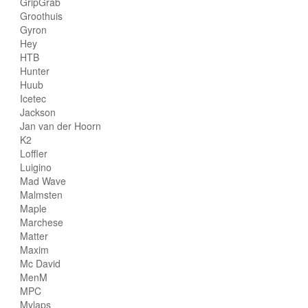
GripGrab
Groothuis
Gyron
Hey
HTB
Hunter
Huub
Icetec
Jackson
Jan van der Hoorn
K2
Loffler
Luigino
Mad Wave
Malmsten
Maple
Marchese
Matter
Maxim
Mc David
MenM
MPC
Mylaps