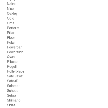
Nalini
Nice
Oakley
Odlo
Orca
Perform
Pillar
Piper
Polar
Powerbar
Powerslide
Qwin
Ribcap
Rogelli
Rollerblade
Safe Jawz
Safe-iD
Salomon
Schous
Sebra
Shimano
Sidas