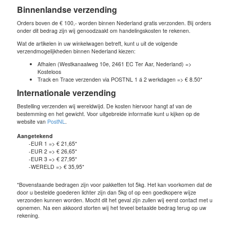
Binnenlandse verzending
Orders boven de € 100,- worden binnen Nederland gratis verzonden. Bij orders
onder dit bedrag zijn wij genoodzaakt om handelingskosten te rekenen.
Wat de artikelen in uw winkelwagen betreft, kunt u uit de volgende
verzendmogelijkheden binnen Nederland kiezen:
Afhalen (Westkanaalweg 10e, 2461 EC Ter Aar, Nederland) =>
Kosteloos
Track en Trace verzenden via POSTNL 1 á 2 werkdagen => € 8.50*
Internationale verzending
Bestelling verzenden wij wereldwijd. De kosten hiervoor hangt af van de
bestemming en het gewicht. Voor uitgebreide informatie kunt u kijken op de
website van
PostNL
.
Aangetekend
-EUR 1 => € 21,65*
-EUR 2 => € 26,65*
-EUR 3 => € 27,95*
-WERELD => € 35,95*
*Bovenstaande bedragen zijn voor pakketten tot 5kg. Het kan voorkomen dat de
door u bestelde goederen lichter zijn dan 5kg of op een goedkopere wijze
verzonden kunnen worden. Mocht dit het geval zijn zullen wij eerst contact met u
opnemen. Na een akkoord storten wij het teveel betaalde bedrag terug op uw
rekening.