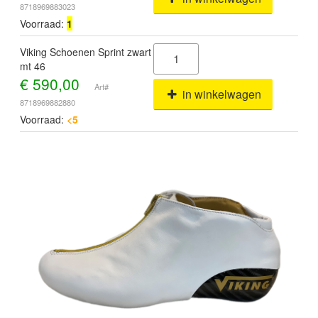
8718969883023
Voorraad:
1
Viking Schoenen Sprint zwart
mt 46
€
590,00
Art#
in winkelwagen
8718969882880
Voorraad:
<5