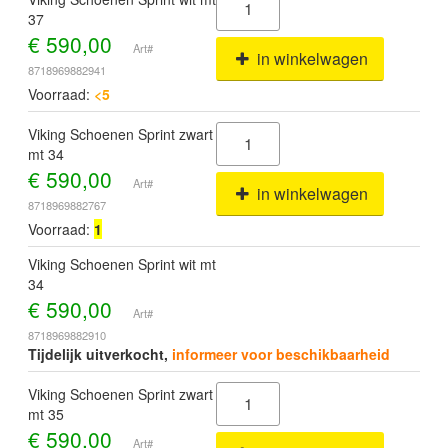
37
€
590,00
Art#
in winkelwagen
8718969882941
Voorraad:
<5
Viking Schoenen Sprint zwart
mt 34
€
590,00
Art#
in winkelwagen
8718969882767
Voorraad:
1
Viking Schoenen Sprint wit mt
34
€
590,00
Art#
8718969882910
Tijdelijk uitverkocht,
informeer voor beschikbaarheid
Viking Schoenen Sprint zwart
mt 35
€
590,00
Art#