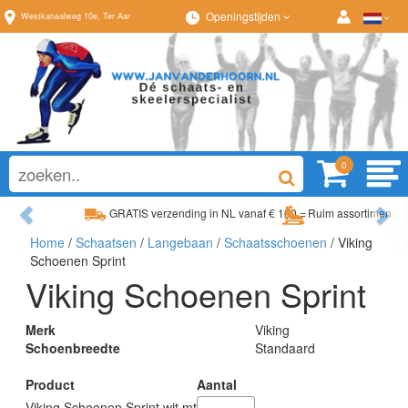
Openingstijden
Westkanaalweg
10e
,
Ter Aar
0
Previous
Ne
erzending in NL vanaf € 100,=
Ruim assortiment, al
Home
/
Schaatsen
/
Langebaan
/
Schaatsschoenen
/ Viking
ortiment, altijd wat naar wens!
Advies op maat van
Schoenen Sprint
Viking Schoenen Sprint
Merk
Viking
Schoenbreedte
Standaard
Product
Aantal
Viking Schoenen Sprint wit mt