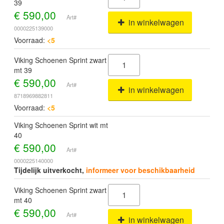
39
€
590,00
Art#
in winkelwagen
0000225139000
Voorraad:
<5
Viking Schoenen Sprint zwart
mt 39
€
590,00
Art#
in winkelwagen
8718969882811
Voorraad:
<5
Viking Schoenen Sprint wit mt
40
€
590,00
Art#
0000225140000
Tijdelijk uitverkocht,
informeer voor beschikbaarheid
Viking Schoenen Sprint zwart
mt 40
€
590,00
Art#
in winkelwagen