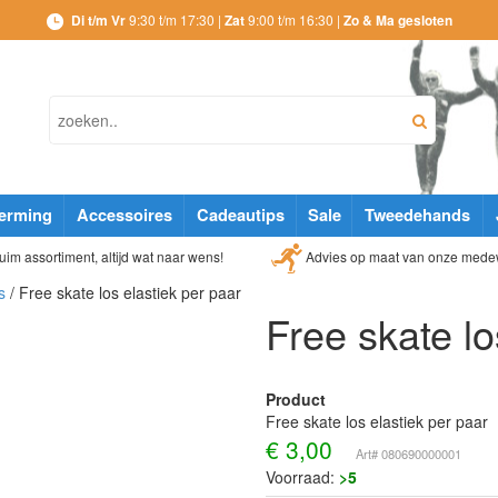
Di t/m Vr
9:30 t/m 17:30 |
Zat
9:00 t/m 16:30 |
Zo & Ma gesloten
erming
Accessoires
Cadeautips
Sale
Tweedehands
Advies op maat van onze mede
im assortiment, altijd wat naar wens!
s
/ Free skate los elastiek per paar
Free skate lo
Product
Free skate los elastiek per paar
€
3,00
Art# 080690000001
Voorraad:
>5