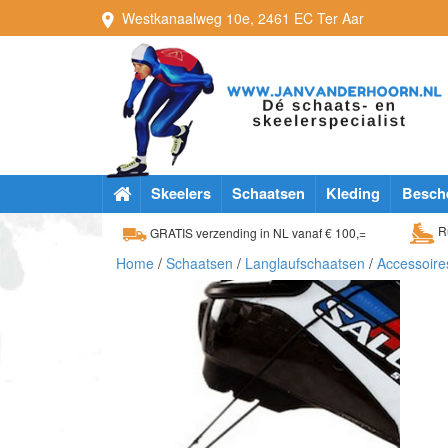
Westkanaalweg
10e
,
2461 EC
Ter Aar
Skeelers
Schaatsen
Kleding
Besch
Ru
GRATIS verzending in NL vanaf € 100,=
Home
/
Schaatsen
/
Langlaufschaatsen
/
Accessoire