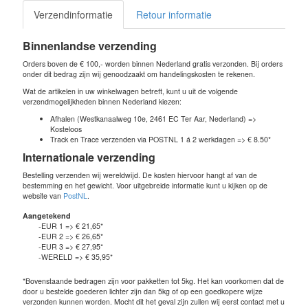
Verzendinformatie
Retour informatie
Binnenlandse verzending
Orders boven de € 100,- worden binnen Nederland gratis verzonden. Bij orders
onder dit bedrag zijn wij genoodzaakt om handelingskosten te rekenen.
Wat de artikelen in uw winkelwagen betreft, kunt u uit de volgende
verzendmogelijkheden binnen Nederland kiezen:
Afhalen (Westkanaalweg 10e, 2461 EC Ter Aar, Nederland) =>
Kosteloos
Track en Trace verzenden via POSTNL 1 á 2 werkdagen => € 8.50*
Internationale verzending
Bestelling verzenden wij wereldwijd. De kosten hiervoor hangt af van de
bestemming en het gewicht. Voor uitgebreide informatie kunt u kijken op de
website van
PostNL
.
Aangetekend
-EUR 1 => € 21,65*
-EUR 2 => € 26,65*
-EUR 3 => € 27,95*
-WERELD => € 35,95*
*Bovenstaande bedragen zijn voor pakketten tot 5kg. Het kan voorkomen dat de
door u bestelde goederen lichter zijn dan 5kg of op een goedkopere wijze
verzonden kunnen worden. Mocht dit het geval zijn zullen wij eerst contact met u