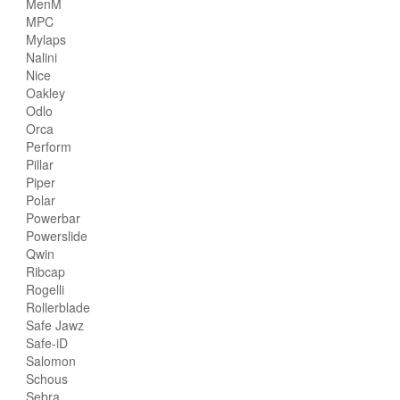
MenM
MPC
Mylaps
Nalini
Nice
Oakley
Odlo
Orca
Perform
Pillar
Piper
Polar
Powerbar
Powerslide
Qwin
Ribcap
Rogelli
Rollerblade
Safe Jawz
Safe-iD
Salomon
Schous
Sebra