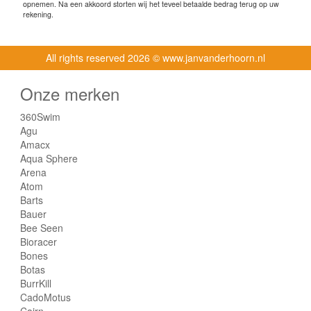
opnemen. Na een akkoord storten wij het teveel betaalde bedrag terug op uw
rekening.
All rights reserved
2026 © www.janvanderhoorn.nl
Onze merken
360Swim
Agu
Amacx
Aqua Sphere
Arena
Atom
Barts
Bauer
Bee Seen
Bioracer
Bones
Botas
BurrKill
CadoMotus
Cairn