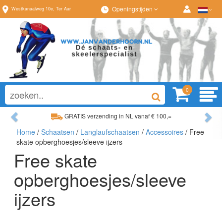
Openingstijden
Westkanaalweg
10e
,
Ter Aar
0
Previous
Ne
GRATIS verzending in NL vanaf € 100,=
Home
/
Schaatsen
/
Langlaufschaatsen
/
Accessoires
/ Free
Ruim assortiment, altijd wat naar wens!
skate opberghoesjes/sleeve ijzers
Free skate
opberghoesjes/sleeve
ijzers