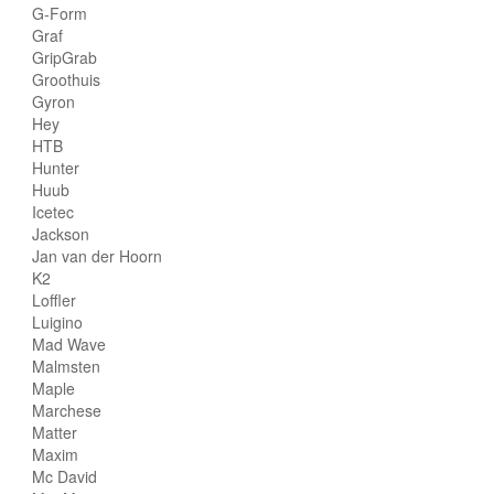
G-Form
Graf
GripGrab
Groothuis
Gyron
Hey
HTB
Hunter
Huub
Icetec
Jackson
Jan van der Hoorn
K2
Loffler
Luigino
Mad Wave
Malmsten
Maple
Marchese
Matter
Maxim
Mc David