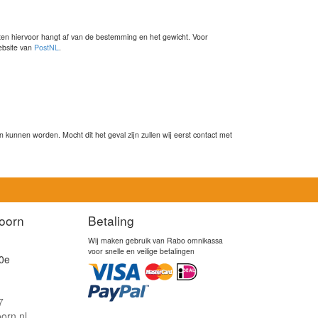
sten hiervoor hangt af van de bestemming en het gewicht. Voor
website van
PostNL
.
kunnen worden. Mocht dit het geval zijn zullen wij eerst contact met
oorn
Betaling
Wij maken gebruik van Rabo omnikassa
voor snelle en veilige betalingen
0e
7
orn.nl