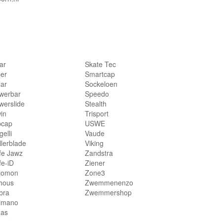
lar
Skate Tec
per
Smartcap
lar
Sockeloen
werbar
Speedo
werslide
Stealth
in
Trisport
bcap
USWE
elli
Vaude
llerblade
Viking
fe Jawz
Zandstra
fe-iD
Ziener
lomon
Zone3
hous
Zwemmenenzo
bra
Zwemmershop
imano
das