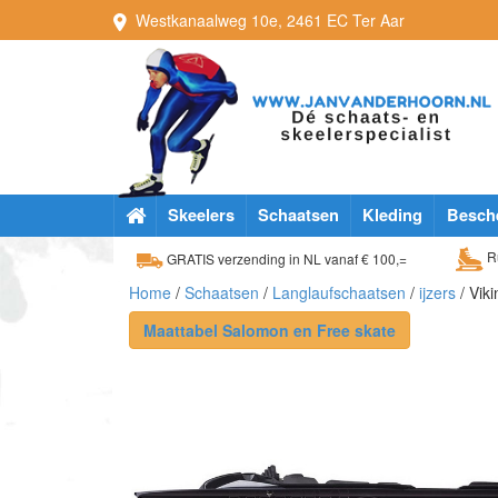
Westkanaalweg
10e
,
2461 EC
Ter Aar
Skeelers
Schaatsen
Kleding
Besch
Ru
GRATIS verzending in NL vanaf € 100,=
Home
/
Schaatsen
/
Langlaufschaatsen
/
ijzers
/ Viki
Maattabel Salomon en Free skate