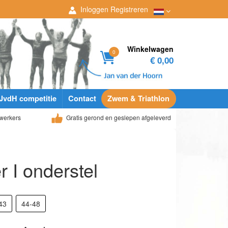
Inloggen
Registreren
Winkelwagen
0
€ 0,00
JvdH competitie
Contact
Zwem & Triathlon
werkers
Gratis gerond en geslepen afgeleverd
r I onderstel
43
44-48