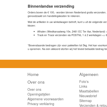
Binnenlandse verzending
Orders boven de € 100,- worden binnen Nederland gratis verzonden. Bi
genoodzaakt om handelingskosten te rekenen.
Wat de artikelen in uw winkelwagen betreft, kunt u uit de volgende 
kiezen:
Afhalen (Westkanaalweg 10e, 2461 EC Ter Aar, Nederland) 
Track en Trace verzenden via POSTNL 1 á 2 werkdagen => €
*Bovenstaande bedragen zijn voor pakketten tot 5kg. Het kan voorkome
u opnemen. Na een akkoord storten wij het teveel betaalde bedrag te
Home
Algemeen
Over ons
Foto's
Links
Over ons
Maattabellen
Openingstijden
Nieuwsbrief
Algemene voorwaarden
Sitemap
Privacy verklaring
Verzenden & reto