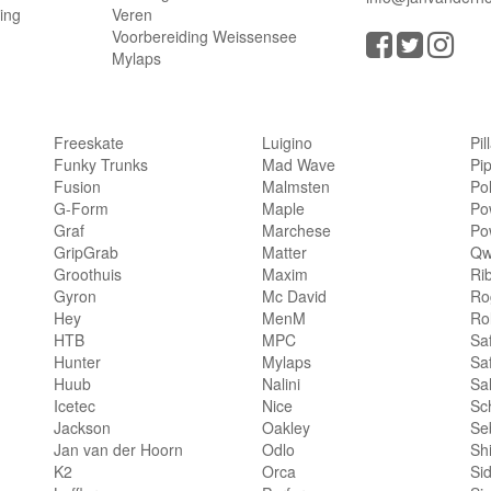
ling
Veren
Voorbereiding Weissensee
Mylaps
Freeskate
Luigino
Pil
Funky Trunks
Mad Wave
Pi
Fusion
Malmsten
Po
G-Form
Maple
Po
Graf
Marchese
Po
GripGrab
Matter
Qw
Groothuis
Maxim
Ri
Gyron
Mc David
Rog
Hey
MenM
Ro
HTB
MPC
Sa
Hunter
Mylaps
Sa
Huub
Nalini
Sa
Icetec
Nice
Sc
Jackson
Oakley
Se
Jan van der Hoorn
Odlo
Sh
K2
Orca
Si