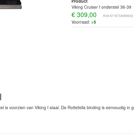
Product
Viking Cruiser I onderstel 36-39
€
309,00
Art# 8718734999942
Voorraad:
>5
l
 is voorzien van Viking I staal. De Rottefella binding is eenvoudig in g