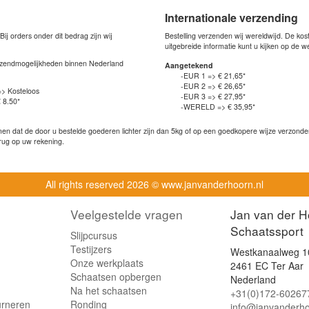
Internationale verzending
j orders onder dit bedrag zijn wij
Bestelling verzenden wij wereldwijd. De ko
uitgebreide informatie kunt u kijken op de 
verzendmogelijkheden binnen Nederland
Aangetekend
-EUR 1 => € 21,65*
-EUR 2 => € 26,65*
=> Kosteloos
-EUR 3 => € 27,95*
 8.50*
-WERELD => € 35,95*
n dat de door u bestelde goederen lichter zijn dan 5kg of op een goedkopere wijze verzonden 
rug op uw rekening.
All rights reserved
2026 © www.janvanderhoorn.nl
Veelgestelde vragen
Jan van der H
Schaatssport
Slijpcursus
Testijzers
Westkanaalweg 1
Onze werkplaats
2461 EC Ter Aar
Schaatsen opbergen
Nederland
Na het schaatsen
+31(0)172-60267
urneren
Ronding
info@janvanderho