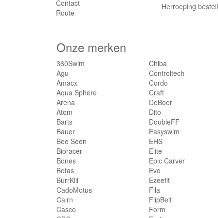
Contact
Herroeping bestel
Route
Onze merken
360Swim
Chiba
Agu
Controltech
Amacx
Cordo
Aqua Sphere
Craft
Arena
DeBoer
Atom
Dito
Barts
DoubleFF
Bauer
Easyswim
Bee Seen
EHS
Bioracer
Elite
Bones
Epic Carver
Botas
Evo
BurrKill
Ezeefit
CadoMotus
Fila
Cairn
FlipBelt
Casco
Form