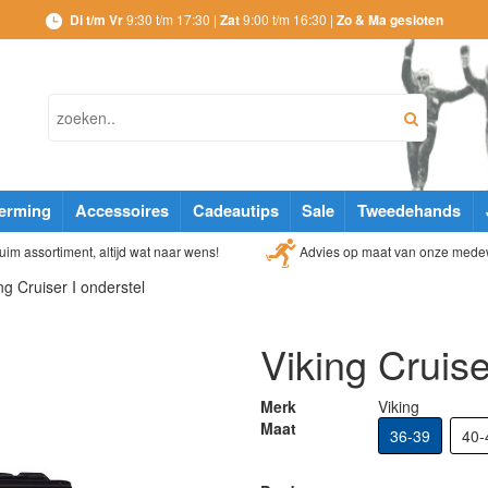
Di t/m Vr
9:30 t/m 17:30 |
Zat
9:00 t/m 16:30 |
Zo & Ma gesloten
erming
Accessoires
Cadeautips
Sale
Tweedehands
Advies op maat van onze mede
im assortiment, altijd wat naar wens!
ng Cruiser I onderstel
Viking Cruise
Merk
Viking
Maat
36-39
40-