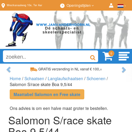
Openingstijden
Westkanaalweg
10e
,
Ter Aar
0
Previous
Ne
GRATIS verzending in NL vanaf € 100,=
Home
/
Schaatsen
/
Langlaufschaatsen
/
Schoenen
/
Ruim assortiment, altijd wat naar wens!
Salomon S/race skate Boa 9,5/44
Maattabel Salomon en Free skate
Ons advies is om een halve maat groter te bestellen.
Salomon S/race skate
Boa 9,5/44