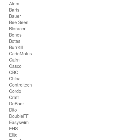
Atom
Barts
Bauer
Bee Seen
Bioracer
Bones
Botas
BurrKill
CadoMotus
Cairn
Casco
CBC
Chiba
Controltech
Cordo
Craft
DeBoer
Dito
DoubleFF
Easyswim
EHS
Elite