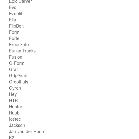
Epic Carver
Evo
Ezeefit
Fila
FlipBelt
Form
Forte
Freeskate
Funky Trunks
Fusion
G-Form
Graf
GripGrab
Groothuis
Gyron
Hey
HTB
Hunter
Huub
Icetec
Jackson
Jan van der Hoorn
K2