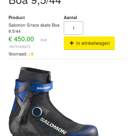
Product
Aantal
Salomon S/race skate Boa
9,5/44
€
450,00
Art#
in winkelwagen
195751650472
Voorraad:
<5