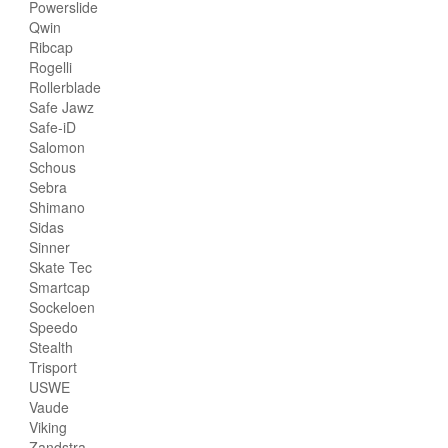
Powerslide
Qwin
Ribcap
Rogelli
Rollerblade
Safe Jawz
Safe-iD
Salomon
Schous
Sebra
Shimano
Sidas
Sinner
Skate Tec
Smartcap
Sockeloen
Speedo
Stealth
Trisport
USWE
Vaude
Viking
Zandstra