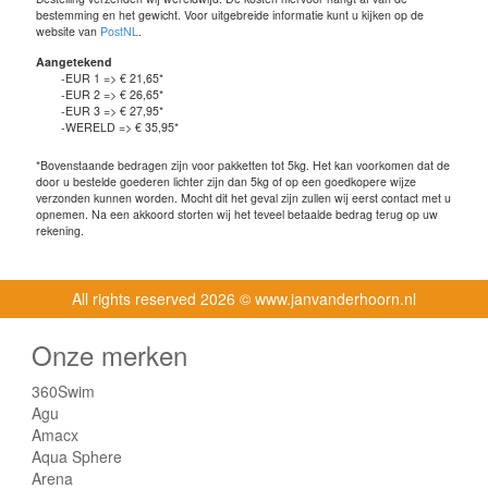
bestemming en het gewicht. Voor uitgebreide informatie kunt u kijken op de
website van
PostNL
.
Aangetekend
-EUR 1 => € 21,65*
-EUR 2 => € 26,65*
-EUR 3 => € 27,95*
-WERELD => € 35,95*
*Bovenstaande bedragen zijn voor pakketten tot 5kg. Het kan voorkomen dat de
door u bestelde goederen lichter zijn dan 5kg of op een goedkopere wijze
verzonden kunnen worden. Mocht dit het geval zijn zullen wij eerst contact met u
opnemen. Na een akkoord storten wij het teveel betaalde bedrag terug op uw
rekening.
All rights reserved
2026 © www.janvanderhoorn.nl
Onze merken
360Swim
Agu
Amacx
Aqua Sphere
Arena