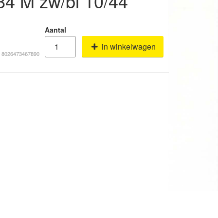
 84 M zw/bl 10/44
Aantal
in winkelwagen
# 8026473467890