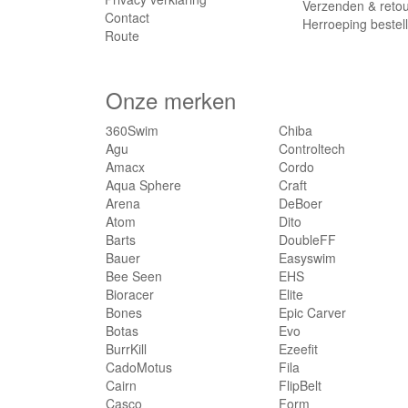
Verzenden & reto
Contact
Herroeping bestel
Route
Onze merken
360Swim
Chiba
Agu
Controltech
Amacx
Cordo
Aqua Sphere
Craft
Arena
DeBoer
Atom
Dito
Barts
DoubleFF
Bauer
Easyswim
Bee Seen
EHS
Bioracer
Elite
Bones
Epic Carver
Botas
Evo
BurrKill
Ezeefit
CadoMotus
Fila
Cairn
FlipBelt
Casco
Form