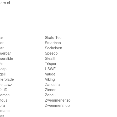
orn.nl
lar
Skate Tec
per
Smartcap
lar
Sockeloen
werbar
Speedo
werslide
Stealth
in
Trisport
bcap
USWE
elli
Vaude
llerblade
Viking
fe Jawz
Zandstra
fe-iD
Ziener
lomon
Zone3
hous
Zwemmenenzo
bra
Zwemmershop
imano
das