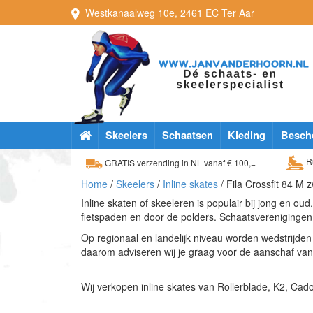
Westkanaalweg
10e
,
2461 EC
Ter Aar
Skeelers
Schaatsen
Kleding
Besch
Ru
GRATIS verzending in NL vanaf € 100,=
Home
/
Skeelers
/
Inline skates
/ Fila Crossfit 84 M 
Inline skaten of skeeleren is populair bij jong en oud
fietspaden en door de polders. Schaatsverenigingen 
Op regionaal en landelijk niveau worden wedstrijde
daarom adviseren wij je graag voor de aanschaf van e
Wij verkopen inline skates van Rollerblade, K2, Cad