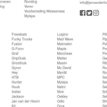
urneren
Ronding
info@janvanderho
ling
Veren
Voorbereiding Weissensee
Mylaps
Freeskate
Luigino
Pil
Funky Trunks
Mad Wave
Pi
Fusion
Malmsten
Po
G-Form
Maple
Po
Graf
Marchese
Po
GripGrab
Matter
Qw
Groothuis
Maxim
Ri
Gyron
Mc David
Rog
Hey
MenM
Ro
HTB
MPC
Sa
Hunter
Mylaps
Sa
Huub
Nalini
Sa
Icetec
Nice
Sc
Jackson
Oakley
Se
Jan van der Hoorn
Odlo
Sh
K2
Orca
Si