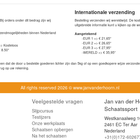
Internationale verzending
j orders onder dit bedrag zijn wij
Bestelling verzenden wij wereldwijd. De ko
uitgebreide informatie kunt u kijken op de 
verzendmogelijkheden binnen Nederland
Aangetekend
-EUR 1 => € 21,65*
-EUR 2 => € 26,65*
=> Kosteloos
-EUR 3 => € 27,95*
 8.50*
-WERELD => € 35,95*
n dat de door u bestelde goederen lichter zijn dan 5kg of op een goedkopere wijze verzonden 
rug op uw rekening.
All rights reserved
2026 © www.janvanderhoorn.nl
Veelgestelde vragen
Jan van der H
Schaatssport
Slijpcursus
Testijzers
Westkanaalweg 1
Onze werkplaats
2461 EC Ter Aar
Schaatsen opbergen
Nederland
Na het schaatsen
+31(0)172-60267