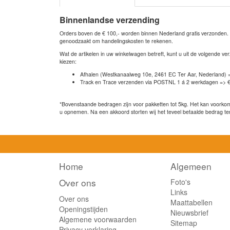
Binnenlandse verzending
Orders boven de € 100,- worden binnen Nederland gratis verzonden. Bi
genoodzaakt om handelingskosten te rekenen.
Wat de artikelen in uw winkelwagen betreft, kunt u uit de volgende 
kiezen:
Afhalen (Westkanaalweg 10e, 2461 EC Ter Aar, Nederland) 
Track en Trace verzenden via POSTNL 1 á 2 werkdagen => €
*Bovenstaande bedragen zijn voor pakketten tot 5kg. Het kan voorkome
u opnemen. Na een akkoord storten wij het teveel betaalde bedrag te
Home
Algemeen
Over ons
Foto's
Links
Over ons
Maattabellen
Openingstijden
Nieuwsbrief
Algemene voorwaarden
Sitemap
Privacy verklaring