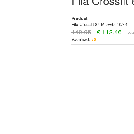
Fila Crossfit
Product
Fila Crossfit 84 M zw/bl 10/44
149,95
€
112,46
Art
Voorraad:
<5