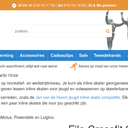
Di t/m Vr
9:30 t/m 17:30 |
Zat
9:00 t/m 16:30 |
Zo & Ma gesloten
erming
Accessoires
Cadeautips
Sale
Tweedehands
Advies op maat van onze mede
im assortiment, altijd wat naar wens!
zw/bl 10/44
, op recreatief- en wedstrijdniveau. Je kunt als inline skater georganise
geven lessen inline skaten voor jeugd en volwassenen op skeelerbanen
n verreden, zoals de
Jan van de Hoorn jeugd inline skate competitie
. El
en paar inline skates die voor jou geschikt zijn.
oMotus, Powerslide en Luigino.