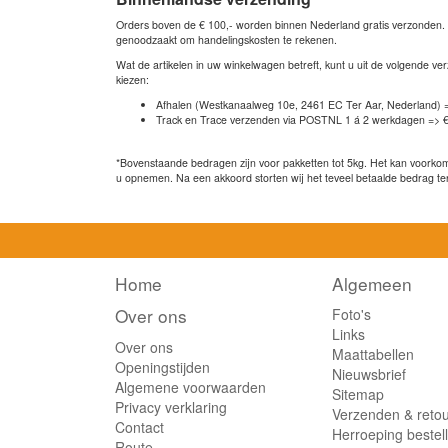
Orders boven de € 100,- worden binnen Nederland gratis verzonden. Bi
genoodzaakt om handelingskosten te rekenen.
Wat de artikelen in uw winkelwagen betreft, kunt u uit de volgende 
kiezen:
Afhalen (Westkanaalweg 10e, 2461 EC Ter Aar, Nederland) 
Track en Trace verzenden via POSTNL 1 á 2 werkdagen => €
*Bovenstaande bedragen zijn voor pakketten tot 5kg. Het kan voorkome
u opnemen. Na een akkoord storten wij het teveel betaalde bedrag te
Home
Algemeen
Over ons
Foto's
Links
Over ons
Maattabellen
Openingstijden
Nieuwsbrief
Algemene voorwaarden
Sitemap
Privacy verklaring
Verzenden & reto
Contact
Herroeping bestel
Route