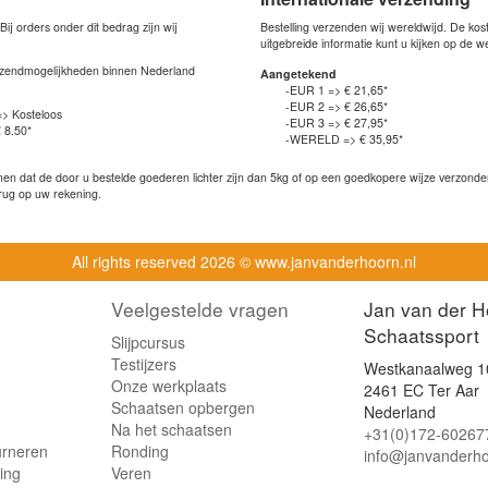
j orders onder dit bedrag zijn wij
Bestelling verzenden wij wereldwijd. De ko
uitgebreide informatie kunt u kijken op de 
verzendmogelijkheden binnen Nederland
Aangetekend
-EUR 1 => € 21,65*
-EUR 2 => € 26,65*
=> Kosteloos
-EUR 3 => € 27,95*
 8.50*
-WERELD => € 35,95*
n dat de door u bestelde goederen lichter zijn dan 5kg of op een goedkopere wijze verzonden 
rug op uw rekening.
All rights reserved
2026 © www.janvanderhoorn.nl
Veelgestelde vragen
Jan van der H
Schaatssport
Slijpcursus
Testijzers
Westkanaalweg 1
Onze werkplaats
2461 EC Ter Aar
Schaatsen opbergen
Nederland
Na het schaatsen
+31(0)172-60267
urneren
Ronding
info@janvanderho
ling
Veren