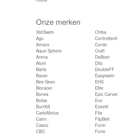
Onze merken
360Swim
Chiba
Agu
Controltech
Amacx
Cordo
Aqua Sphere
Craft
Arena
DeBoer
Atom
Dito
Barts
DoubleFF
Bauer
Easyswim
Bee Seen
EHS
Bioracer
Elite
Bones
Epic Carver
Botas
Evo
BurrKill
Ezeefit
CadoMotus
Fila
Cairn
FlipBelt
Casco
Form
CBC
Forte