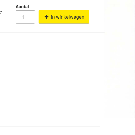
Aantal
47
in winkelwagen