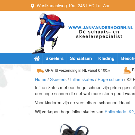
Westkanaalweg
10e
,
2461 EC
Ter Aar
Skeelers
Schaatsen
Kleding
Besch
Ru
GRATIS verzending in NL vanaf € 100,=
Home
/
Skeelers
/
Inline skates
/
Hoge schoen
/ K2 F
Inline skates met een hoge schoen zijn prima geschik
een hoge schoen die net wat meer steun geeft waar
Voor kinderen zijn de verstelbare schoenen ideaal.
Wij verkopen hoge inline skates van
Rollerblade
,
K2,