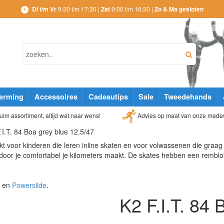
Di t/m Vr
9:30 t/m 17:30 |
Zat
9:00 t/m 16:30 |
Zo & Ma gesloten
erming
Accessoires
Cadeautips
Sale
Tweedehands
Advies op maat van onze mede
im assortiment, altijd wat naar wens!
.I.T. 84 Boa grey blue 12.5/47
t voor kinderen die leren inline skaten en voor volwassenen die graag 
door je comfortabel je kilometers maakt. De skates hebben een remblo
en
Powerslide
.
K2 F.I.T. 84 