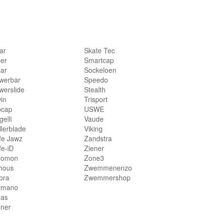
lar
Skate Tec
per
Smartcap
lar
Sockeloen
werbar
Speedo
werslide
Stealth
in
Trisport
bcap
USWE
elli
Vaude
llerblade
Viking
fe Jawz
Zandstra
fe-iD
Ziener
lomon
Zone3
hous
Zwemmenenzo
bra
Zwemmershop
imano
das
nner