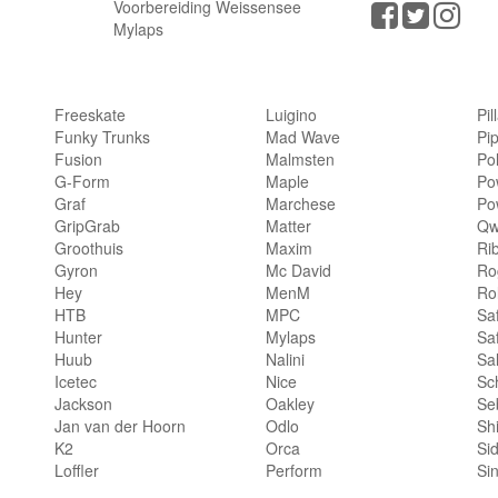
Voorbereiding Weissensee
Mylaps
Freeskate
Luigino
Pil
Funky Trunks
Mad Wave
Pi
Fusion
Malmsten
Po
G-Form
Maple
Po
Graf
Marchese
Po
GripGrab
Matter
Qw
Groothuis
Maxim
Ri
Gyron
Mc David
Rog
Hey
MenM
Ro
HTB
MPC
Sa
Hunter
Mylaps
Sa
Huub
Nalini
Sa
Icetec
Nice
Sc
Jackson
Oakley
Se
Jan van der Hoorn
Odlo
Sh
K2
Orca
Si
Loffler
Perform
Si