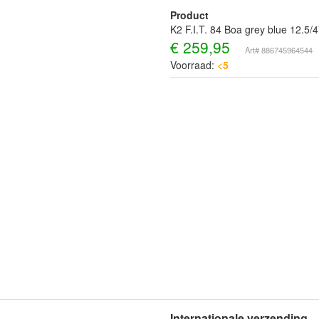
Product
K2 F.I.T. 84 Boa grey blue 12.5/
€
259,95
Art# 886745964544
Voorraad:
<5
Internationale verzending