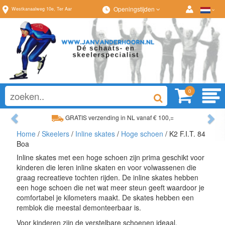
Openingstijden
Westkanaalweg
10e
,
Ter Aar
0
Previous
Ne
GRATIS verzending in NL vanaf € 100,=
Ruim assortiment, al
Home
/
Skeelers
/
Inline skates
/
Hoge schoen
/ K2 F.I.T. 84
Ruim assortiment, altijd wat naar wens!
Advies op maat van
Boa
Inline skates met een hoge schoen zijn prima geschikt voor
kinderen die leren inline skaten en voor volwassenen die
graag recreatieve tochten rijden. De inline skates hebben
een hoge schoen die net wat meer steun geeft waardoor je
comfortabel je kilometers maakt. De skates hebben een
remblok die meestal demonteerbaar is.
Voor kinderen zijn de verstelbare schoenen ideaal.