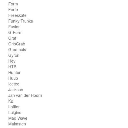
Form
Forte
Freeskate
Funky Trunks
Fusion
G-Form
Graf
GripGrab
Groothuis
Gyron
Hey
HTB
Hunter
Huub
Icetec
Jackson
Jan van der Hoorn
K2
Loffler
Luigino
Mad Wave
Malmsten