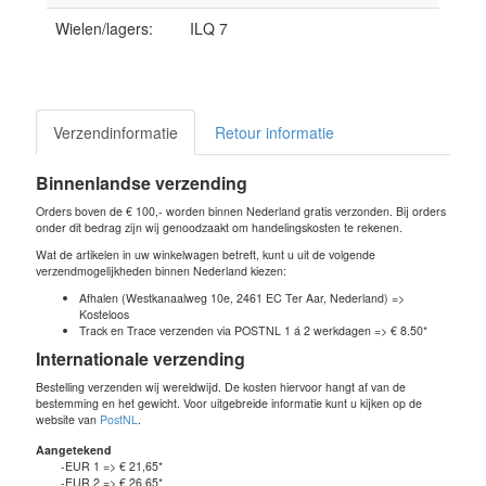
Wielen/lagers:
ILQ 7
Verzendinformatie
Retour informatie
Binnenlandse verzending
Orders boven de € 100,- worden binnen Nederland gratis verzonden. Bij orders
onder dit bedrag zijn wij genoodzaakt om handelingskosten te rekenen.
Wat de artikelen in uw winkelwagen betreft, kunt u uit de volgende
verzendmogelijkheden binnen Nederland kiezen:
Afhalen (Westkanaalweg 10e, 2461 EC Ter Aar, Nederland) =>
Kosteloos
Track en Trace verzenden via POSTNL 1 á 2 werkdagen => € 8.50*
Internationale verzending
Bestelling verzenden wij wereldwijd. De kosten hiervoor hangt af van de
bestemming en het gewicht. Voor uitgebreide informatie kunt u kijken op de
website van
PostNL
.
Aangetekend
-EUR 1 => € 21,65*
-EUR 2 => € 26,65*