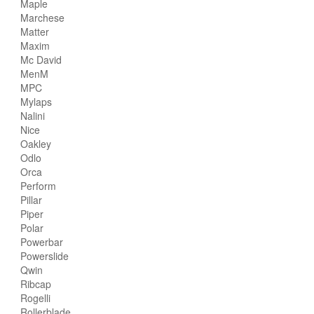
Maple
Marchese
Matter
Maxim
Mc David
MenM
MPC
Mylaps
Nalini
Nice
Oakley
Odlo
Orca
Perform
Pillar
Piper
Polar
Powerbar
Powerslide
Qwin
Ribcap
Rogelli
Rollerblade