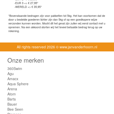
-EUR 3 => € 27,95*
-WERELD => € 35,95*
*Bovenstaande bedragen zijn voor pakketten tot 5kg. Het kan voorkomen dat de
door u bestelde goederen lichter zijn dan 5kg of op een goedkopere wijze
verzonden kunnen worden. Mocht dit het geval zijn zullen wij eerst contact met u
opnemen. Na een akkoord storten wij het teveel betaalde bedrag terug op uw
rekening.
All rights reserved
2026 © www.janvanderhoorn.nl
Onze merken
360Swim
Agu
Amacx
Aqua Sphere
Arena
Atom
Barts
Bauer
Bee Seen