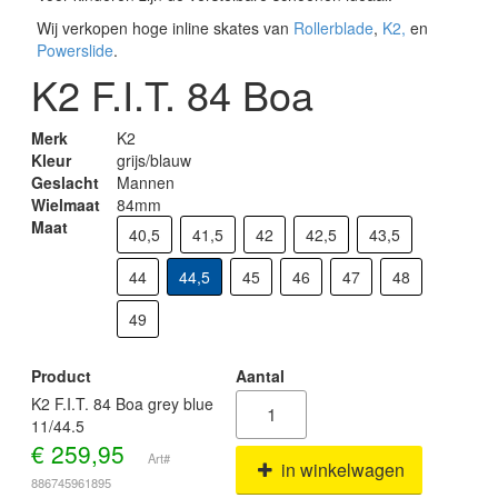
Wij verkopen hoge inline skates van
Rollerblade
,
K2,
en
Powerslide
.
K2 F.I.T. 84 Boa
Merk
K2
Kleur
grijs/blauw
Geslacht
Mannen
Wielmaat
84mm
Maat
40,5
41,5
42
42,5
43,5
44
44,5
45
46
47
48
49
Product
Aantal
K2 F.I.T. 84 Boa grey blue
11/44.5
€
259,95
Art#
in winkelwagen
886745961895