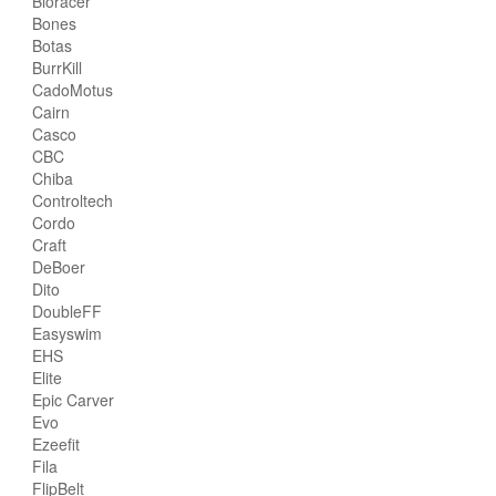
Bioracer
Bones
Botas
BurrKill
CadoMotus
Cairn
Casco
CBC
Chiba
Controltech
Cordo
Craft
DeBoer
Dito
DoubleFF
Easyswim
EHS
Elite
Epic Carver
Evo
Ezeefit
Fila
FlipBelt