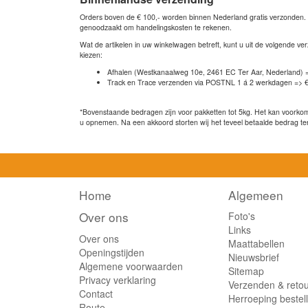
Orders boven de € 100,- worden binnen Nederland gratis verzonden. Bi
genoodzaakt om handelingskosten te rekenen.
Wat de artikelen in uw winkelwagen betreft, kunt u uit de volgende 
kiezen:
Afhalen (Westkanaalweg 10e, 2461 EC Ter Aar, Nederland) 
Track en Trace verzenden via POSTNL 1 á 2 werkdagen => €
*Bovenstaande bedragen zijn voor pakketten tot 5kg. Het kan voorkome
u opnemen. Na een akkoord storten wij het teveel betaalde bedrag te
Home
Algemeen
Over ons
Foto's
Links
Over ons
Maattabellen
Openingstijden
Nieuwsbrief
Algemene voorwaarden
Sitemap
Privacy verklaring
Verzenden & reto
Contact
Herroeping bestel
Route