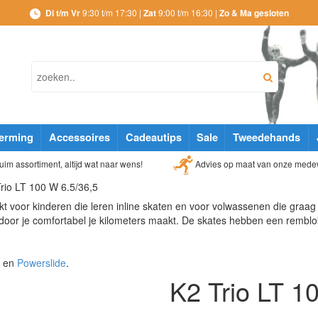
Di t/m Vr
9:30 t/m 17:30 |
Zat
9:00 t/m 16:30 |
Zo & Ma gesloten
erming
Accessoires
Cadeautips
Sale
Tweedehands
Advies op maat van onze mede
im assortiment, altijd wat naar wens!
rio LT 100 W 6.5/36,5
t voor kinderen die leren inline skaten en voor volwassenen die graag 
door je comfortabel je kilometers maakt. De skates hebben een remblo
en
Powerslide
.
K2 Trio LT 1