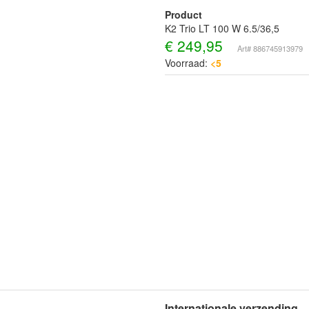
Product
K2 Trio LT 100 W 6.5/36,5
€
249,95
Art# 886745913979
Voorraad:
<5
Internationale verzending