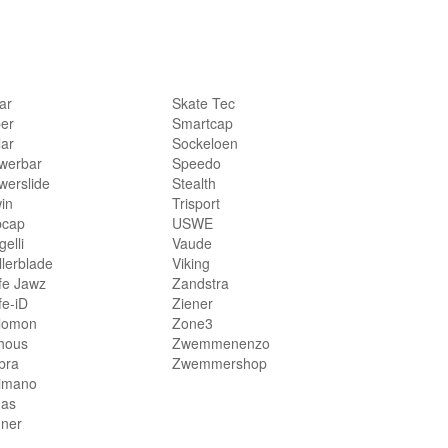
lar
Skate Tec
per
Smartcap
lar
Sockeloen
werbar
Speedo
werslide
Stealth
in
Trisport
bcap
USWE
elli
Vaude
llerblade
Viking
fe Jawz
Zandstra
fe-iD
Ziener
lomon
Zone3
hous
Zwemmenenzo
bra
Zwemmershop
imano
das
nner