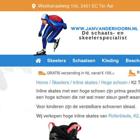
Westkanaalweg
10e
,
2461 EC
Ter Aar
Skeelers
Schaatsen
Kleding
Besch
Ru
GRATIS verzending in NL vanaf € 100,=
Home
/
Skeelers
/
Inline skates
/
Hoge schoen
/ K2 T
Inline skates met een hoge schoen zijn prima geschik
een hoge schoen die net wat meer steun geeft waar
Voor kinderen zijn de verstelbare schoenen ideaal.
Wij verkopen hoge inline skates van
Rollerblade
,
K2,