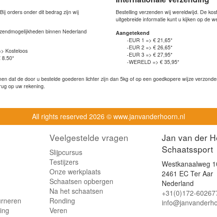
j orders onder dit bedrag zijn wij
Bestelling verzenden wij wereldwijd. De ko
uitgebreide informatie kunt u kijken op de 
verzendmogelijkheden binnen Nederland
Aangetekend
-EUR 1 => € 21,65*
-EUR 2 => € 26,65*
=> Kosteloos
-EUR 3 => € 27,95*
 8.50*
-WERELD => € 35,95*
n dat de door u bestelde goederen lichter zijn dan 5kg of op een goedkopere wijze verzonden 
rug op uw rekening.
All rights reserved
2026 © www.janvanderhoorn.nl
Veelgestelde vragen
Jan van der H
Schaatssport
Slijpcursus
Testijzers
Westkanaalweg 1
Onze werkplaats
2461 EC Ter Aar
Schaatsen opbergen
Nederland
Na het schaatsen
+31(0)172-60267
urneren
Ronding
info@janvanderho
ling
Veren