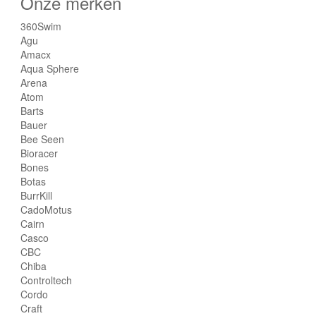
Onze merken
360Swim
Agu
Amacx
Aqua Sphere
Arena
Atom
Barts
Bauer
Bee Seen
Bioracer
Bones
Botas
BurrKill
CadoMotus
Cairn
Casco
CBC
Chiba
Controltech
Cordo
Craft