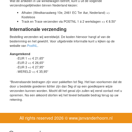
Wat de artikelen in uw winkelwagen betreft, kunt u uit de volgende
verzendmogelijkheden binnen Nederland kiezen:
Afhalen (Westkanaalweg 10e, 2461 EC Ter Aar, Nederland) =>
Kosteloos
Track en Trace verzenden via POSTNL 1 á 2 werkdagen => € 8.50*
Internationale verzending
Bestelling verzenden wij wereldwijd. De kosten hiervoor hangt af van de
bestemming en het gewicht. Voor uitgebreide informatie kunt u kijken op de
website van
PostNL
.
Aangetekend
-EUR 1 => € 21,65*
-EUR 2 => € 26,65*
-EUR 3 => € 27,95*
-WERELD => € 35,95*
*Bovenstaande bedragen zijn voor pakketten tot 5kg. Het kan voorkomen dat de
door u bestelde goederen lichter zijn dan 5kg of op een goedkopere wijze
verzonden kunnen worden. Mocht dit het geval zijn zullen wij eerst contact met u
opnemen. Na een akkoord storten wij het teveel betaalde bedrag terug op uw
rekening.
All rights reserved
2026 © www.janvanderhoorn.nl