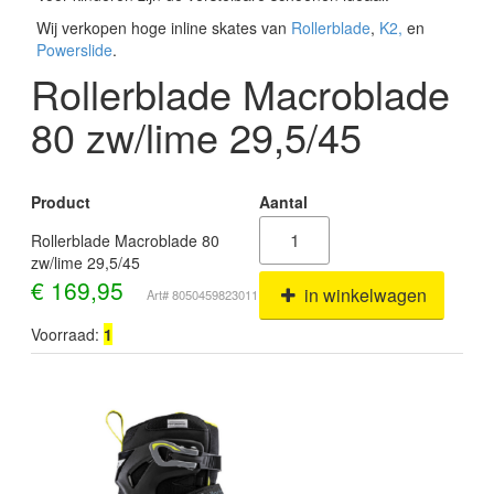
Wij verkopen hoge inline skates van
Rollerblade
,
K2,
en
Powerslide
.
Rollerblade Macroblade
80 zw/lime 29,5/45
Product
Aantal
Rollerblade Macroblade 80
zw/lime 29,5/45
€
169,95
in winkelwagen
Art# 8050459823011
Voorraad:
1