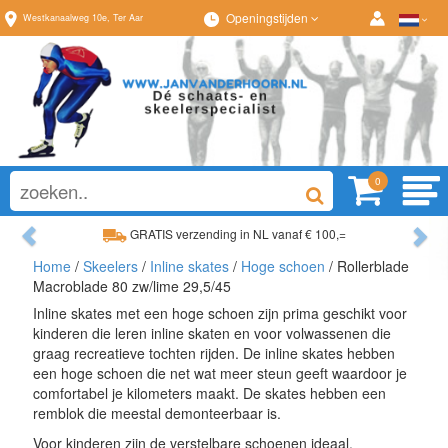
Openingstijden
Westkanaalweg
10e
,
Ter Aar
0
Previous
Ne
GRATIS verzending in NL vanaf € 100,=
Home
/
Skeelers
/
Inline skates
/
Hoge schoen
/ Rollerblade
Ruim assortiment, altijd wat naar wens!
Macroblade 80 zw/lime 29,5/45
Inline skates met een hoge schoen zijn prima geschikt voor
kinderen die leren inline skaten en voor volwassenen die
graag recreatieve tochten rijden. De inline skates hebben
een hoge schoen die net wat meer steun geeft waardoor je
comfortabel je kilometers maakt. De skates hebben een
remblok die meestal demonteerbaar is.
Voor kinderen zijn de verstelbare schoenen ideaal.