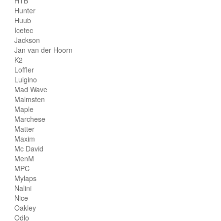
HTB
Hunter
Huub
Icetec
Jackson
Jan van der Hoorn
K2
Loffler
Luigino
Mad Wave
Malmsten
Maple
Marchese
Matter
Maxim
Mc David
MenM
MPC
Mylaps
Nalini
Nice
Oakley
Odlo