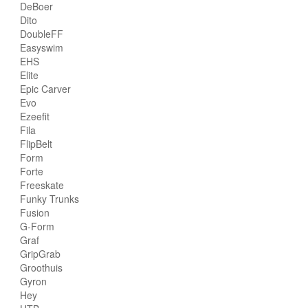
DeBoer
Dito
DoubleFF
Easyswim
EHS
Elite
Epic Carver
Evo
Ezeefit
Fila
FlipBelt
Form
Forte
Freeskate
Funky Trunks
Fusion
G-Form
Graf
GripGrab
Groothuis
Gyron
Hey