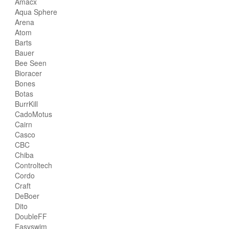
Amacx
Aqua Sphere
Arena
Atom
Barts
Bauer
Bee Seen
Bioracer
Bones
Botas
BurrKill
CadoMotus
Cairn
Casco
CBC
Chiba
Controltech
Cordo
Craft
DeBoer
Dito
DoubleFF
Easyswim