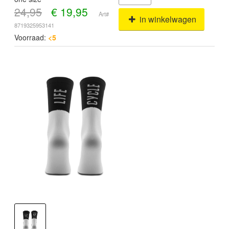
24,95
€
19,95
Art#
in winkelwagen
8719325953141
Voorraad:
<5