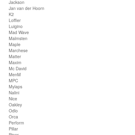
Jackson
Jan van der Hoorn
K2
Loffler
Luigino
Mad Wave
Malmsten
Maple
Marchese
Matter
Maxim
Mc David
MenM
MPC
Mylaps
Nalini
Nice
Oakley
Odlo
Orca
Perform
Pillar
Piper