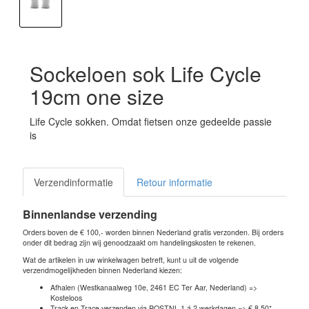
Sockeloen sok Life Cycle
19cm one size
Life Cycle sokken. Omdat fietsen onze gedeelde passie
is
Verzendinformatie
Retour informatie
Binnenlandse verzending
Orders boven de € 100,- worden binnen Nederland gratis verzonden. Bij orders
onder dit bedrag zijn wij genoodzaakt om handelingskosten te rekenen.
Wat de artikelen in uw winkelwagen betreft, kunt u uit de volgende
verzendmogelijkheden binnen Nederland kiezen:
Afhalen (Westkanaalweg 10e, 2461 EC Ter Aar, Nederland) =>
Kosteloos
Track en Trace verzenden via POSTNL 1 á 2 werkdagen => € 8.50*