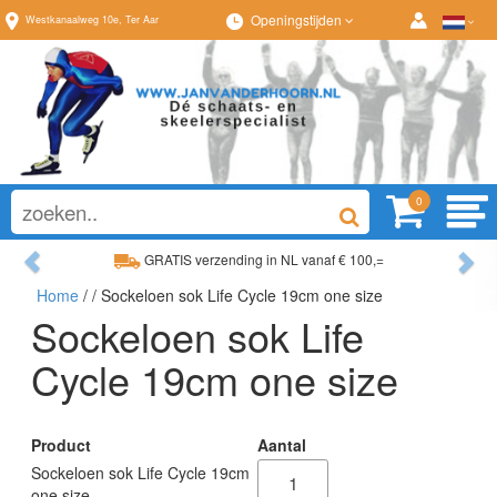
Openingstijden
Westkanaalweg
10e
,
Ter Aar
0
Previous
Ne
GRATIS verzending in NL vanaf € 100,=
Home
/
/ Sockeloen sok Life Cycle 19cm one size
Ruim assortiment, altijd wat naar wens!
Sockeloen sok Life
Cycle 19cm one size
Product
Aantal
Sockeloen sok Life Cycle 19cm
one size