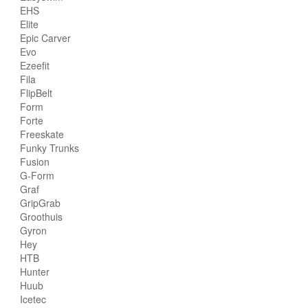
EHS
Elite
Epic Carver
Evo
Ezeefit
Fila
FlipBelt
Form
Forte
Freeskate
Funky Trunks
Fusion
G-Form
Graf
GripGrab
Groothuis
Gyron
Hey
HTB
Hunter
Huub
Icetec