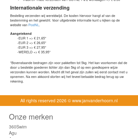
Internationale verzending
Bestelling verzenden wij wereldwijd. De kosten hiervoor hangt af van de
bestemming en het gewicht. Voor uitgebreide informatie kunt u kijken op de
website van
PostNL
.
Aangetekend
-EUR 1 => € 21,65*
-EUR 2 => € 26,65*
-EUR 3 => € 27,95*
-WERELD => € 35,95*
*Bovenstaande bedragen zijn voor pakketten tot 5kg. Het kan voorkomen dat de
door u bestelde goederen lichter zijn dan 5kg of op een goedkopere wijze
verzonden kunnen worden. Mocht dit het geval zijn zullen wij eerst contact met u
opnemen. Na een akkoord storten wij het teveel betaalde bedrag terug op uw
rekening.
All rights reserved
2026 © www.janvanderhoorn.nl
Onze merken
360Swim
Agu