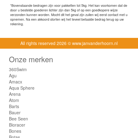
*Bovenstaande bedragen zijn voor pakketten tot 5kg. Het kan voorkomen dat de
door u bestelde goederen lichter zijn dan 5kg of op een goedkopere wijze
verzonden kunnen worden. Mocht dit het geval zijn zullen wij eerst contact met u
opnemen. Na een akkoord storten wij het teveel betaalde bedrag terug op uw
rekening.
All rights reserved
2026 © www.janvanderhoorn.nl
Onze merken
360Swim
Agu
Amacx
Aqua Sphere
Arena
Atom
Barts
Bauer
Bee Seen
Bioracer
Bones
Botas