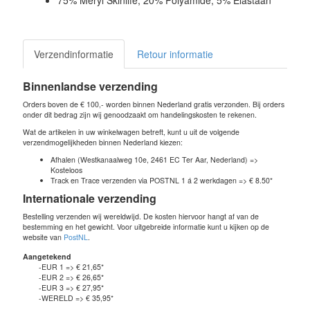
75% Meryl Skinlife, 20% Polyamide, 5% Elastaan
Verzendinformatie
Retour informatie
Binnenlandse verzending
Orders boven de € 100,- worden binnen Nederland gratis verzonden. Bij orders
onder dit bedrag zijn wij genoodzaakt om handelingskosten te rekenen.
Wat de artikelen in uw winkelwagen betreft, kunt u uit de volgende
verzendmogelijkheden binnen Nederland kiezen:
Afhalen (Westkanaalweg 10e, 2461 EC Ter Aar, Nederland) =>
Kosteloos
Track en Trace verzenden via POSTNL 1 á 2 werkdagen => € 8.50*
Internationale verzending
Bestelling verzenden wij wereldwijd. De kosten hiervoor hangt af van de
bestemming en het gewicht. Voor uitgebreide informatie kunt u kijken op de
website van
PostNL
.
Aangetekend
-EUR 1 => € 21,65*
-EUR 2 => € 26,65*
-EUR 3 => € 27,95*
-WERELD => € 35,95*