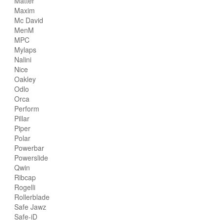
Matter
Maxim
Mc David
MenM
MPC
Mylaps
Nalini
Nice
Oakley
Odlo
Orca
Perform
Pillar
Piper
Polar
Powerbar
Powerslide
Qwin
Ribcap
Rogelli
Rollerblade
Safe Jawz
Safe-iD