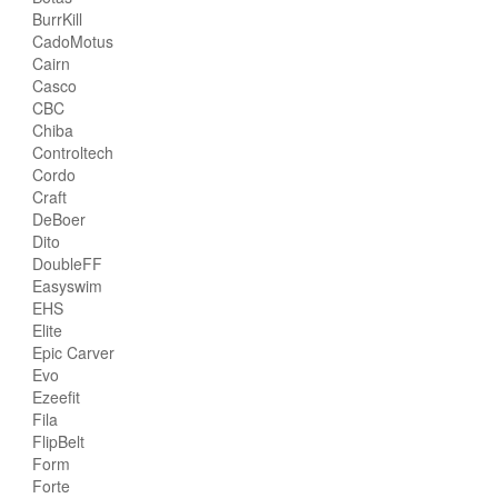
BurrKill
CadoMotus
Cairn
Casco
CBC
Chiba
Controltech
Cordo
Craft
DeBoer
Dito
DoubleFF
Easyswim
EHS
Elite
Epic Carver
Evo
Ezeefit
Fila
FlipBelt
Form
Forte