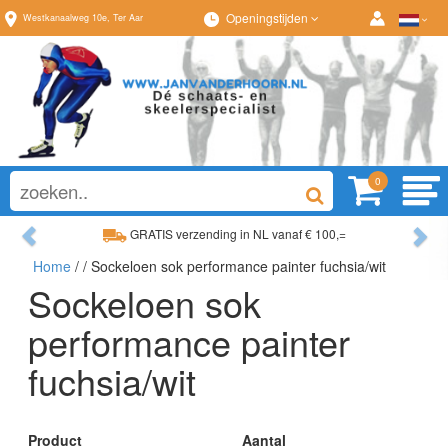
Openingstijden
Westkanaalweg
10e
,
Ter Aar
0
Previous
Ne
GRATIS verzending in NL vanaf € 100,=
Home
/
/ Sockeloen sok performance painter fuchsia/wit
Ruim assortiment, altijd wat naar wens!
Sockeloen sok
performance painter
fuchsia/wit
Product
Aantal