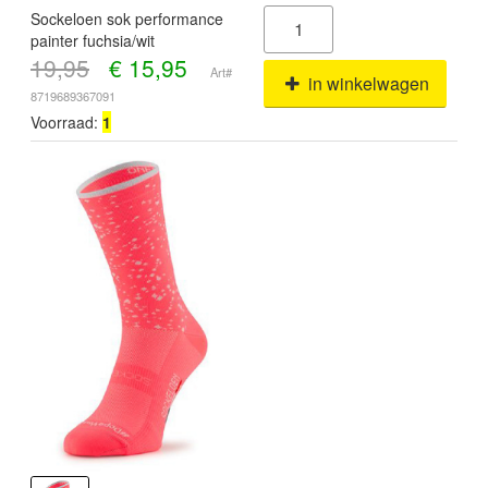
Sockeloen sok performance
painter fuchsia/wit
19,95
€
15,95
Art#
in winkelwagen
8719689367091
Voorraad:
1