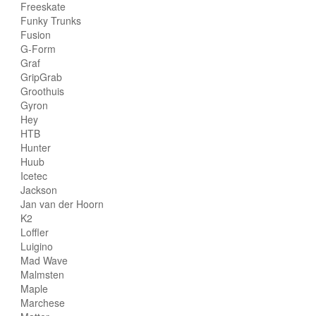
Freeskate
Funky Trunks
Fusion
G-Form
Graf
GripGrab
Groothuis
Gyron
Hey
HTB
Hunter
Huub
Icetec
Jackson
Jan van der Hoorn
K2
Loffler
Luigino
Mad Wave
Malmsten
Maple
Marchese