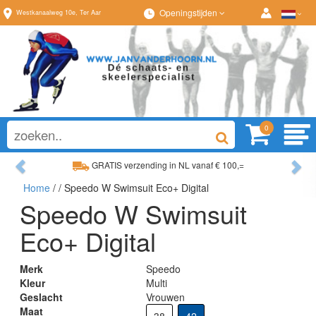
Openingstijden
Westkanaalweg
10e
,
Ter Aar
0
Previous
Ne
GRATIS verzending in NL vanaf € 100,=
Home
/
/ Speedo W Swimsuit Eco+ Digital
Ruim assortiment, altijd wat naar wens!
Speedo W Swimsuit
Eco+ Digital
Merk
Speedo
Kleur
Multi
Geslacht
Vrouwen
Maat