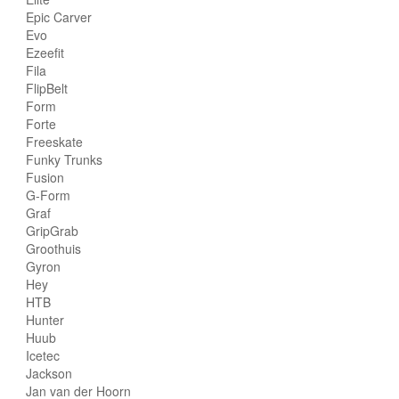
Epic Carver
Evo
Ezeefit
Fila
FlipBelt
Form
Forte
Freeskate
Funky Trunks
Fusion
G-Form
Graf
GripGrab
Groothuis
Gyron
Hey
HTB
Hunter
Huub
Icetec
Jackson
Jan van der Hoorn