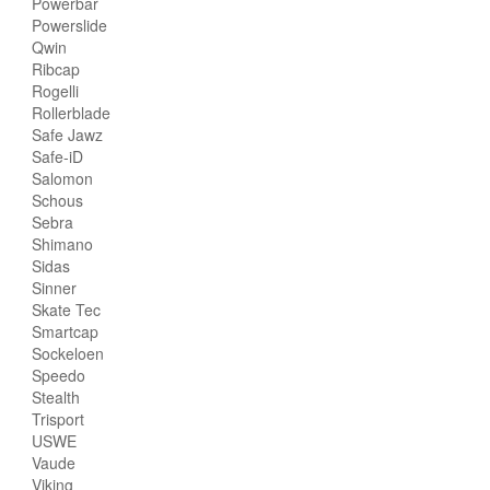
Powerbar
Powerslide
Qwin
Ribcap
Rogelli
Rollerblade
Safe Jawz
Safe-iD
Salomon
Schous
Sebra
Shimano
Sidas
Sinner
Skate Tec
Smartcap
Sockeloen
Speedo
Stealth
Trisport
USWE
Vaude
Viking