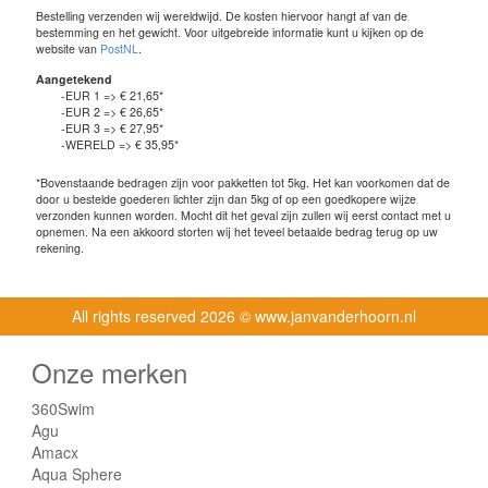
Bestelling verzenden wij wereldwijd. De kosten hiervoor hangt af van de
bestemming en het gewicht. Voor uitgebreide informatie kunt u kijken op de
website van
PostNL
.
Aangetekend
-EUR 1 => € 21,65*
-EUR 2 => € 26,65*
-EUR 3 => € 27,95*
-WERELD => € 35,95*
*Bovenstaande bedragen zijn voor pakketten tot 5kg. Het kan voorkomen dat de
door u bestelde goederen lichter zijn dan 5kg of op een goedkopere wijze
verzonden kunnen worden. Mocht dit het geval zijn zullen wij eerst contact met u
opnemen. Na een akkoord storten wij het teveel betaalde bedrag terug op uw
rekening.
All rights reserved
2026 © www.janvanderhoorn.nl
Onze merken
360Swim
Agu
Amacx
Aqua Sphere