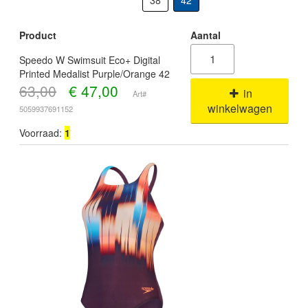
38
42
Product
Aantal
Speedo W Swimsuit Eco+ Digital
Printed Medalist Purple/Orange 42
63,00
€
47,00
in
Art#
winkelwagen
5059937691152
Voorraad:
1