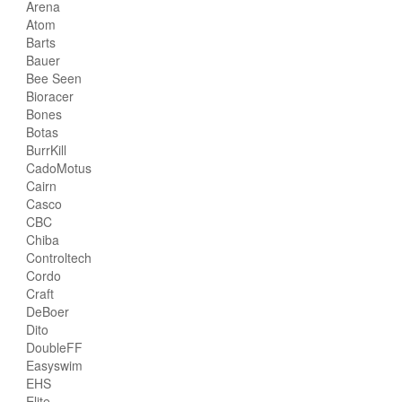
Arena
Atom
Barts
Bauer
Bee Seen
Bioracer
Bones
Botas
BurrKill
CadoMotus
Cairn
Casco
CBC
Chiba
Controltech
Cordo
Craft
DeBoer
Dito
DoubleFF
Easyswim
EHS
Elite