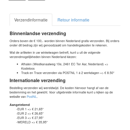
Verzendinformatie
Retour informatie
Binnenlandse verzending
Orders boven de € 100,- worden binnen Nederland gratis verzonden. Bij orders
onder dit bedrag zijn wij genoodzaakt om handelingskosten te rekenen.
Wat de artikelen in uw winkelwagen betreft, kunt u uit de volgende
verzendmogelijkheden binnen Nederland kiezen:
Afhalen (Westkanaalweg 10e, 2461 EC Ter Aar, Nederland) =>
Kosteloos
Track en Trace verzenden via POSTNL 1 á 2 werkdagen => € 8.50*
Internationale verzending
Bestelling verzenden wij wereldwijd. De kosten hiervoor hangt af van de
bestemming en het gewicht. Voor uitgebreide informatie kunt u kijken op de
website van
PostNL
.
Aangetekend
-EUR 1 => € 21,65*
-EUR 2 => € 26,65*
-EUR 3 => € 27,95*
-WERELD => € 35,95*