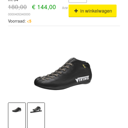
180,00
€
144,00
Art#
in winkelwagen
0000405340000
Voorraad:
<5