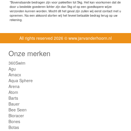
*Bovenstaande bedragen zijn voor pakketten tot 5kg. Het kan voorkomen dat de
door u bestelde goederen lichter zijn dan 5kg of op een goedkopere wijze
verzonden kunnen worden. Mocht dit het geval zijn zullen wij eerst contact met u
opnemen. Na een akkoord storten wij het teveel betaalde bedrag terug op uw
rekening.
All rights reserved
2026 © www.janvanderhoorn.nl
Onze merken
360Swim
Agu
Amacx
Aqua Sphere
Arena
Atom
Barts
Bauer
Bee Seen
Bioracer
Bones
Botas