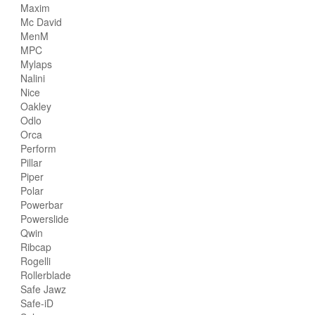
Maxim
Mc David
MenM
MPC
Mylaps
Nalini
Nice
Oakley
Odlo
Orca
Perform
Pillar
Piper
Polar
Powerbar
Powerslide
Qwin
Ribcap
Rogelli
Rollerblade
Safe Jawz
Safe-iD