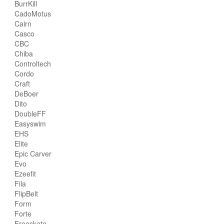
BurrKill
CadoMotus
Cairn
Casco
CBC
Chiba
Controltech
Cordo
Craft
DeBoer
Dito
DoubleFF
Easyswim
EHS
Elite
Epic Carver
Evo
Ezeefit
Fila
FlipBelt
Form
Forte
Freeskate