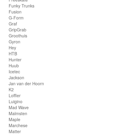
Funky Trunks
Fusion
G-Form
Graf
GripGrab
Groothuis
Gyron
Hey
HTB
Hunter
Huub
Icetec
Jackson
Jan van der Hoorn
K2
Loffler
Luigino
Mad Wave
Malmsten
Maple
Marchese
Matter