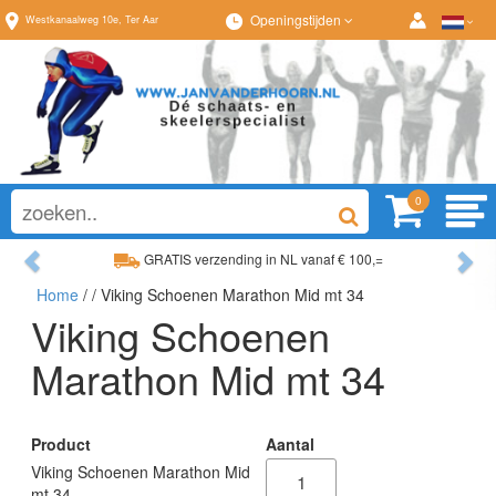
Openingstijden
Westkanaalweg
10e
,
Ter Aar
0
Previous
Ne
GRATIS verzending in NL vanaf € 100,=
Home
/
/ Viking Schoenen Marathon Mid mt 34
Ruim assortiment, altijd wat naar wens!
Viking Schoenen
Marathon Mid mt 34
Product
Aantal
Viking Schoenen Marathon Mid
mt 34