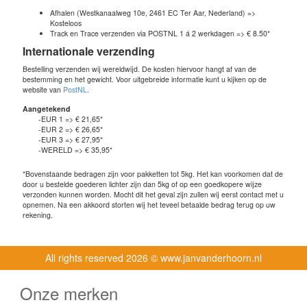
Afhalen (Westkanaalweg 10e, 2461 EC Ter Aar, Nederland) =>
Kosteloos
Track en Trace verzenden via POSTNL 1 á 2 werkdagen => € 8.50*
Internationale verzending
Bestelling verzenden wij wereldwijd. De kosten hiervoor hangt af van de
bestemming en het gewicht. Voor uitgebreide informatie kunt u kijken op de
website van
PostNL
.
Aangetekend
-EUR 1 => € 21,65*
-EUR 2 => € 26,65*
-EUR 3 => € 27,95*
-WERELD => € 35,95*
*Bovenstaande bedragen zijn voor pakketten tot 5kg. Het kan voorkomen dat de
door u bestelde goederen lichter zijn dan 5kg of op een goedkopere wijze
verzonden kunnen worden. Mocht dit het geval zijn zullen wij eerst contact met u
opnemen. Na een akkoord storten wij het teveel betaalde bedrag terug op uw
rekening.
All rights reserved
2026 © www.janvanderhoorn.nl
Onze merken