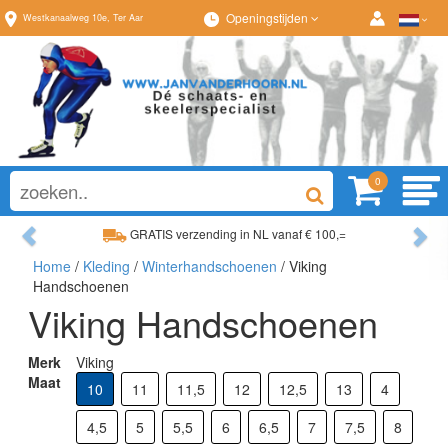
Openingstijden
Westkanaalweg
10e
,
Ter Aar
0
Previous
Ne
GRATIS verzending in NL vanaf € 100,=
Home
/
Kleding
/
Winterhandschoenen
/ Viking
Ruim assortiment, altijd wat naar wens!
Handschoenen
Viking Handschoenen
Merk
Viking
Maat
10
11
11,5
12
12,5
13
4
4,5
5
5,5
6
6,5
7
7,5
8