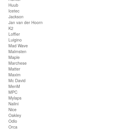
Huub
Icetec
Jackson
Jan van der Hoorn
K2
Loffler
Luigino
Mad Wave
Malmsten
Maple
Marchese
Matter
Maxim
Mc David
MenM
MPC
Mylaps
Nalini
Nice
Oakley
Odlo
Orca