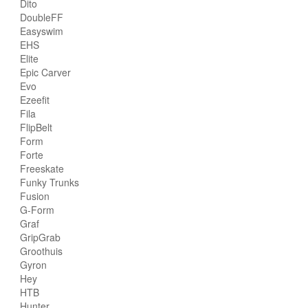
Dito
DoubleFF
Easyswim
EHS
Elite
Epic Carver
Evo
Ezeefit
Fila
FlipBelt
Form
Forte
Freeskate
Funky Trunks
Fusion
G-Form
Graf
GripGrab
Groothuis
Gyron
Hey
HTB
Hunter