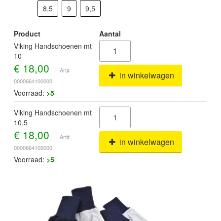
8,5
9
9,5
Product
Aantal
Viking Handschoenen mt
10
€
18,00
Art#
in winkelwagen
0000664100000
Voorraad:
>5
Viking Handschoenen mt
10,5
€
18,00
Art#
in winkelwagen
0000664105000
Voorraad:
>5