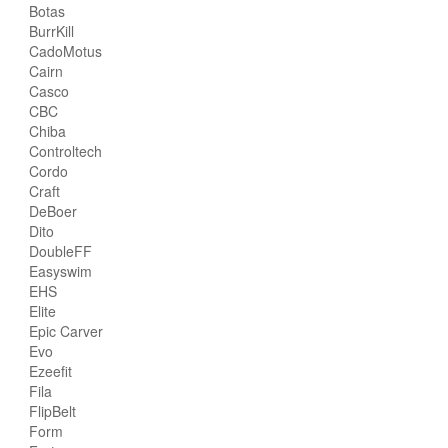
Botas
BurrKill
CadoMotus
Cairn
Casco
CBC
Chiba
Controltech
Cordo
Craft
DeBoer
Dito
DoubleFF
Easyswim
EHS
Elite
Epic Carver
Evo
Ezeefit
Fila
FlipBelt
Form