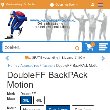
Openingstijden
Westkanaalweg
10e
,
Ter Aar
0
Previous
Ne
GRATIS verzending in NL vanaf € 100,=
Home
/
Accessoires
/
Tassen
/ DoubleFF BackPAck Motion
Ruim assortiment, altijd wat naar wens!
DoubleFF BackPAck
Motion
Merk
DoubleFF
Maat
30L
40L
Kleur
blauw/zwart
Zwart/blauw
Zwart/roze