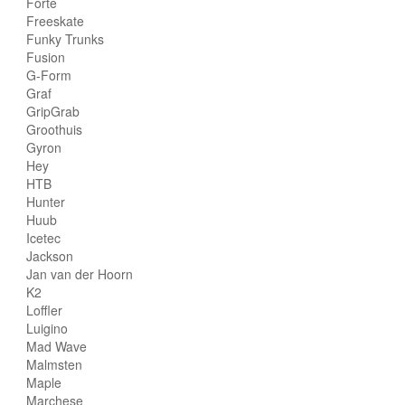
Forte
Freeskate
Funky Trunks
Fusion
G-Form
Graf
GripGrab
Groothuis
Gyron
Hey
HTB
Hunter
Huub
Icetec
Jackson
Jan van der Hoorn
K2
Loffler
Luigino
Mad Wave
Malmsten
Maple
Marchese