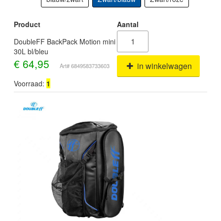
Product
Aantal
DoubleFF BackPack Motion mini
30L bl/bleu
€
64,95
in winkelwagen
Art# 6849583733603
Voorraad:
1