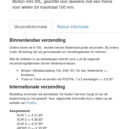
Motion mini 30L, geschikt voor skeelers met een frame
voor wielen tot maximaal 100 mm.
Verzendinformatie
Retour informatie
Binnenlandse verzending
Orders boven de € 100,- worden binnen Nederland gratis verzonden. Bij orders
onder dit bedrag zijn wij genoodzaakt om handelingskosten te rekenen.
Wat de artikelen in uw winkelwagen betreft, kunt u uit de volgende
verzendmogelijkheden binnen Nederland kiezen:
Afhalen (Westkanaalweg 10e, 2461 EC Ter Aar, Nederland) =>
Kosteloos
Track en Trace verzenden via POSTNL 1 á 2 werkdagen => € 8.50*
Internationale verzending
Bestelling verzenden wij wereldwijd. De kosten hiervoor hangt af van de
bestemming en het gewicht. Voor uitgebreide informatie kunt u kijken op de
website van
PostNL
.
Aangetekend
-EUR 1 => € 21,65*
-EUR 2 => € 26,65*
-EUR 3 => € 27,95*
-WERELD => € 35,95*