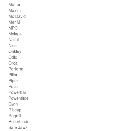
Matter
Maxim
Mc David
MenM
MPC
Mylaps
Nalini
Nice
Oakley
Odlo
Orca
Perform
Pillar
Piper
Polar
Powerbar
Powerslide
Qwin
Ribcap
Rogelli
Rollerblade
Safe Jawz