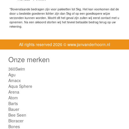
*Bovenstaande bedragen zijn voor pakketten tot 5kg. Het kan voorkomen dat de
door u bestelde goederen lichter zijn dan 5kg of op een goedkopere wijze
verzonden kunnen worden. Mocht dit het geval zijn zullen wij eerst contact met u
opnemen. Na een akkoord storten wij het teveel betaalde bedrag terug op uw
rekening.
All rights reserved
2026 © www.janvanderhoorn.nl
Onze merken
360Swim
Agu
Amacx
Aqua Sphere
Arena
Atom
Barts
Bauer
Bee Seen
Bioracer
Bones