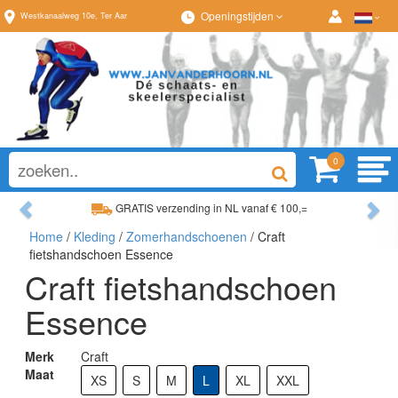
Openingstijden
Westkanaalweg
10e
,
Ter Aar
0
Previous
Ne
GRATIS verzending in NL vanaf € 100,=
Home
/
Kleding
/
Zomerhandschoenen
/ Craft
Ruim assortiment, altijd wat naar wens!
fietshandschoen Essence
Craft fietshandschoen
Essence
Merk
Craft
Maat
XS
S
M
L
XL
XXL