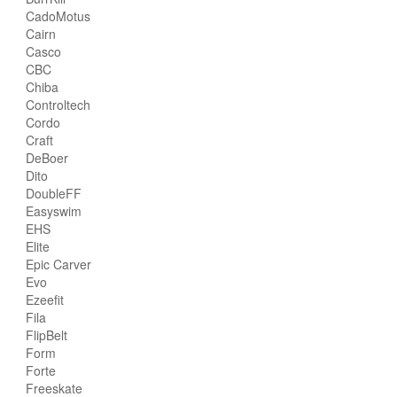
CadoMotus
Cairn
Casco
CBC
Chiba
Controltech
Cordo
Craft
DeBoer
Dito
DoubleFF
Easyswim
EHS
Elite
Epic Carver
Evo
Ezeefit
Fila
FlipBelt
Form
Forte
Freeskate