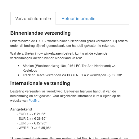
Verzendinformatie
Retour informatie
Binnenlandse verzending
Orders boven de € 100,- worden binnen Nederland gratis verzonden. Bij orders
onder dit bedrag zijn wij genoodzaakt om handelingskosten te rekenen.
Wat de artikelen in uw winkelwagen betreft, kunt u uit de volgende
verzendmogelijkheden binnen Nederland kiezen:
Afhalen (Westkanaalweg 10e, 2461 EC Ter Aar, Nederland) =>
Kosteloos
Track en Trace verzenden via POSTNL 1 á 2 werkdagen => € 8.50*
Internationale verzending
Bestelling verzenden wij wereldwijd. De kosten hiervoor hangt af van de
bestemming en het gewicht. Voor uitgebreide informatie kunt u kijken op de
website van
PostNL
.
Aangetekend
-EUR 1 => € 21,65*
-EUR 2 => € 26,65*
-EUR 3 => € 27,95*
-WERELD => € 35,95*
*Bovenstaande bedragen zijn voor pakketten tot 5kg. Het kan voorkomen dat de