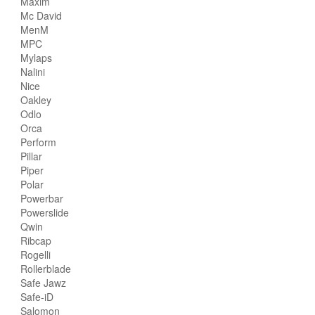
Maxim
Mc David
MenM
MPC
Mylaps
Nalini
Nice
Oakley
Odlo
Orca
Perform
Pillar
Piper
Polar
Powerbar
Powerslide
Qwin
Ribcap
Rogelli
Rollerblade
Safe Jawz
Safe-iD
Salomon