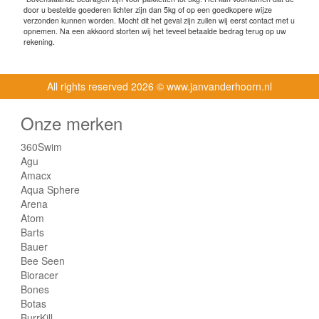
door u bestelde goederen lichter zijn dan 5kg of op een goedkopere wijze
verzonden kunnen worden. Mocht dit het geval zijn zullen wij eerst contact met u
opnemen. Na een akkoord storten wij het teveel betaalde bedrag terug op uw
rekening.
All rights reserved
2026 © www.janvanderhoorn.nl
Onze merken
360Swim
Agu
Amacx
Aqua Sphere
Arena
Atom
Barts
Bauer
Bee Seen
Bioracer
Bones
Botas
BurrKill