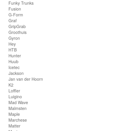
Funky Trunks
Fusion
G-Form
Graf
GripGrab
Groothuis
Gyron
Hey
HTB
Hunter
Huub
Icetec
Jackson
Jan van der Hoorn
K2
Loffler
Luigino
Mad Wave
Malmsten
Maple
Marchese
Matter