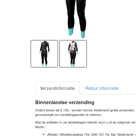
Verzendinformatie
Retour informatie
Binnenlandse verzending
Orders boven de € 100,- worden binnen Nederland gratis verzonden. Bi
genoodzaakt om handelingskosten te rekenen.
Wat de artikelen in uw winkelwagen betreft, kunt u uit de volgende 
kiezen:
Afhalen (Westkanaalweg 10e, 2461 EC Ter Aar, Nederland) 