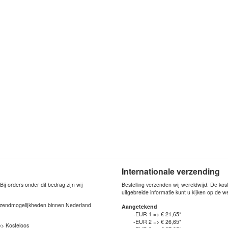
Internationale verzending
j orders onder dit bedrag zijn wij
Bestelling verzenden wij wereldwijd. De ko
uitgebreide informatie kunt u kijken op de 
verzendmogelijkheden binnen Nederland
Aangetekend
-EUR 1 => € 21,65*
-EUR 2 => € 26,65*
=> Kosteloos