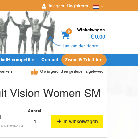
Inloggen
Registreren
Winkelwagen
0
€ 0,00
JvdH competitie
Contact
Zwem & Triathlon
werkers
Gratis gerond en geslepen afgeleverd
it Vision Women SM
Aantal
M
in winkelwagen
# 607128942504