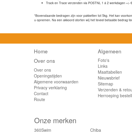
Track en Trace verzenden via POSTNL 1 á 2 werkdagen => €
*Bovenstaande bedragen zijn voor pakketten tot 5kg. Het kan voorkome
u opnemen. Na een akkoord storten wij het teveel betaalde bedrag te
Home
Algemeen
Over ons
Foto's
Links
Over ons
Maattabellen
Openingstijden
Nieuwsbrief
Algemene voorwaarden
Sitemap
Privacy verklaring
Verzenden & reto
Contact
Herroeping bestel
Route
Onze merken
360Swim
Chiba