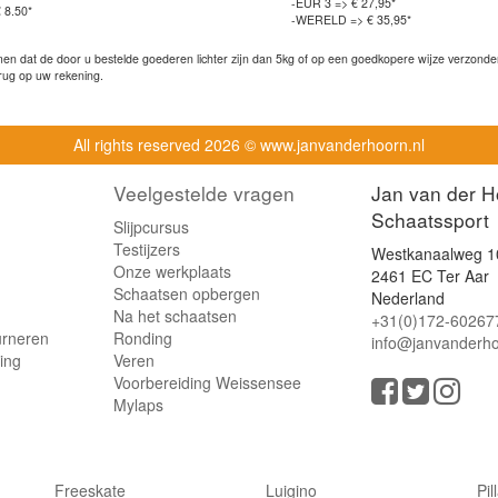
-EUR 3 => € 27,95*
 8.50*
-WERELD => € 35,95*
n dat de door u bestelde goederen lichter zijn dan 5kg of op een goedkopere wijze verzonden 
rug op uw rekening.
All rights reserved
2026 © www.janvanderhoorn.nl
Veelgestelde vragen
Jan van der H
Schaatssport
Slijpcursus
Testijzers
Westkanaalweg 1
Onze werkplaats
2461 EC Ter Aar
Schaatsen opbergen
Nederland
Na het schaatsen
+31(0)172-60267
urneren
Ronding
info@janvanderho
ling
Veren
Voorbereiding Weissensee
Mylaps
Freeskate
Luigino
Pil