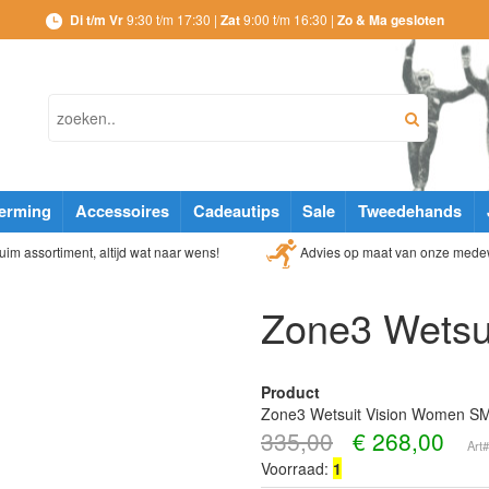
Di t/m Vr
9:30 t/m 17:30 |
Zat
9:00 t/m 16:30 |
Zo & Ma gesloten
erming
Accessoires
Cadeautips
Sale
Tweedehands
Advies op maat van onze mede
im assortiment, altijd wat naar wens!
Zone3 Wetsu
Product
Zone3 Wetsuit Vision Women S
335,00
€
268,00
Art
Voorraad:
1