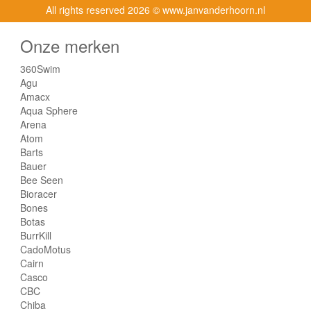
All rights reserved
2026 © www.janvanderhoorn.nl
Onze merken
360Swim
Agu
Amacx
Aqua Sphere
Arena
Atom
Barts
Bauer
Bee Seen
Bioracer
Bones
Botas
BurrKill
CadoMotus
Cairn
Casco
CBC
Chiba