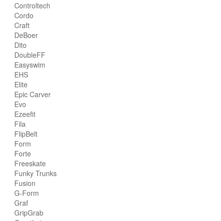
Controltech
Cordo
Craft
DeBoer
Dito
DoubleFF
Easyswim
EHS
Elite
Epic Carver
Evo
Ezeefit
Fila
FlipBelt
Form
Forte
Freeskate
Funky Trunks
Fusion
G-Form
Graf
GripGrab