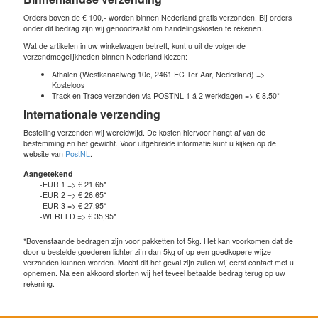
Orders boven de € 100,- worden binnen Nederland gratis verzonden. Bij orders
onder dit bedrag zijn wij genoodzaakt om handelingskosten te rekenen.
Wat de artikelen in uw winkelwagen betreft, kunt u uit de volgende
verzendmogelijkheden binnen Nederland kiezen:
Afhalen (Westkanaalweg 10e, 2461 EC Ter Aar, Nederland) =>
Kosteloos
Track en Trace verzenden via POSTNL 1 á 2 werkdagen => € 8.50*
Internationale verzending
Bestelling verzenden wij wereldwijd. De kosten hiervoor hangt af van de
bestemming en het gewicht. Voor uitgebreide informatie kunt u kijken op de
website van
PostNL
.
Aangetekend
-EUR 1 => € 21,65*
-EUR 2 => € 26,65*
-EUR 3 => € 27,95*
-WERELD => € 35,95*
*Bovenstaande bedragen zijn voor pakketten tot 5kg. Het kan voorkomen dat de
door u bestelde goederen lichter zijn dan 5kg of op een goedkopere wijze
verzonden kunnen worden. Mocht dit het geval zijn zullen wij eerst contact met u
opnemen. Na een akkoord storten wij het teveel betaalde bedrag terug op uw
rekening.