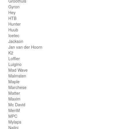
Groothuis
Gyron
Hey
HTB
Hunter
Huub
Icetec
Jackson
Jan van der Hoorn
K2
Loffler
Luigino
Mad Wave
Malmsten
Maple
Marchese
Matter
Maxim
Mc David
MenM
MPC
Mylaps
Nalini