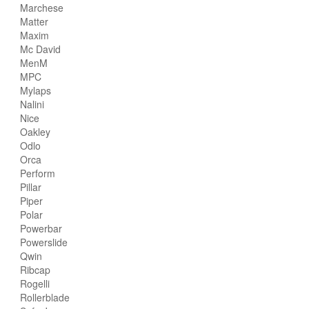
Marchese
Matter
Maxim
Mc David
MenM
MPC
Mylaps
Nalini
Nice
Oakley
Odlo
Orca
Perform
Pillar
Piper
Polar
Powerbar
Powerslide
Qwin
Ribcap
Rogelli
Rollerblade