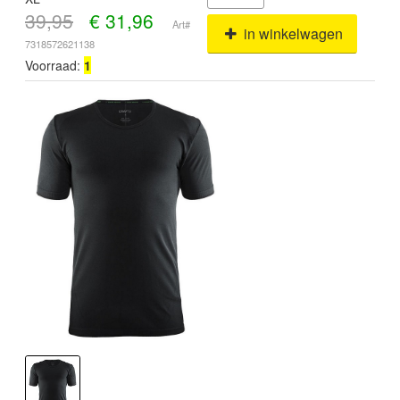
39,95
€
31,96
Art#
in winkelwagen
7318572621138
Voorraad:
1