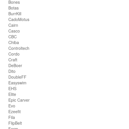
Bones
Botas
BurrKill
CadoMotus
Cairn
Casco
CBC
Chiba
Controltech
Cordo
Craft
DeBoer
Dito
DoubleFF
Easyswim
EHS
Elite
Epic Carver
Evo
Ezeefit
Fila
FlipBelt
Form