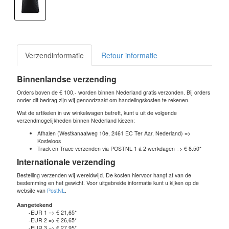
Verzendinformatie
Retour informatie
Binnenlandse verzending
Orders boven de € 100,- worden binnen Nederland gratis verzonden. Bij orders
onder dit bedrag zijn wij genoodzaakt om handelingskosten te rekenen.
Wat de artikelen in uw winkelwagen betreft, kunt u uit de volgende
verzendmogelijkheden binnen Nederland kiezen:
Afhalen (Westkanaalweg 10e, 2461 EC Ter Aar, Nederland) =>
Kosteloos
Track en Trace verzenden via POSTNL 1 á 2 werkdagen => € 8.50*
Internationale verzending
Bestelling verzenden wij wereldwijd. De kosten hiervoor hangt af van de
bestemming en het gewicht. Voor uitgebreide informatie kunt u kijken op de
website van
PostNL
.
Aangetekend
-EUR 1 => € 21,65*
-EUR 2 => € 26,65*
-EUR 3 => € 27,95*