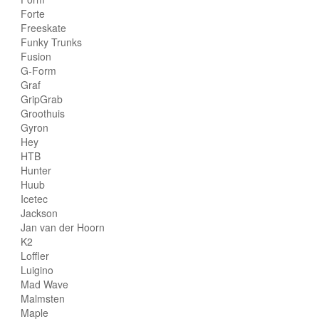
Forte
Freeskate
Funky Trunks
Fusion
G-Form
Graf
GripGrab
Groothuis
Gyron
Hey
HTB
Hunter
Huub
Icetec
Jackson
Jan van der Hoorn
K2
Loffler
Luigino
Mad Wave
Malmsten
Maple