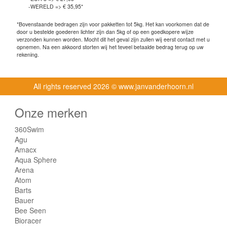
-WERELD => € 35,95*
*Bovenstaande bedragen zijn voor pakketten tot 5kg. Het kan voorkomen dat de
door u bestelde goederen lichter zijn dan 5kg of op een goedkopere wijze
verzonden kunnen worden. Mocht dit het geval zijn zullen wij eerst contact met u
opnemen. Na een akkoord storten wij het teveel betaalde bedrag terug op uw
rekening.
All rights reserved
2026 © www.janvanderhoorn.nl
Onze merken
360Swim
Agu
Amacx
Aqua Sphere
Arena
Atom
Barts
Bauer
Bee Seen
Bioracer