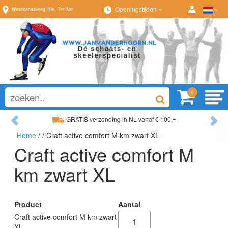
Openingstijden
Westkanaalweg
10e
,
Ter Aar
0
Previous
Ne
GRATIS verzending in NL vanaf € 100,=
Home
/
/ Craft active comfort M km zwart XL
Ruim assortiment, altijd wat naar wens!
Craft active comfort M
km zwart XL
Product
Aantal
Craft active comfort M km zwart
XL