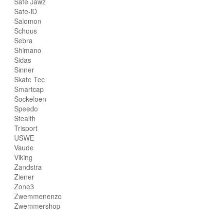
Safe Jawz
Safe-iD
Salomon
Schous
Sebra
Shimano
Sidas
Sinner
Skate Tec
Smartcap
Sockeloen
Speedo
Stealth
Trisport
USWE
Vaude
Viking
Zandstra
Ziener
Zone3
Zwemmenenzo
Zwemmershop