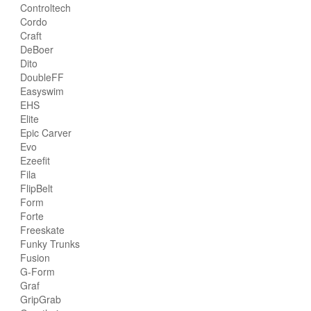
Controltech
Cordo
Craft
DeBoer
Dito
DoubleFF
Easyswim
EHS
Elite
Epic Carver
Evo
Ezeefit
Fila
FlipBelt
Form
Forte
Freeskate
Funky Trunks
Fusion
G-Form
Graf
GripGrab