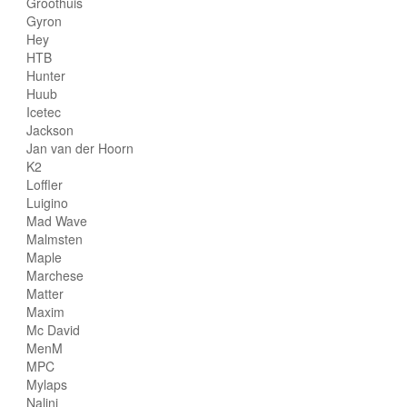
Groothuis
Gyron
Hey
HTB
Hunter
Huub
Icetec
Jackson
Jan van der Hoorn
K2
Loffler
Luigino
Mad Wave
Malmsten
Maple
Marchese
Matter
Maxim
Mc David
MenM
MPC
Mylaps
Nalini