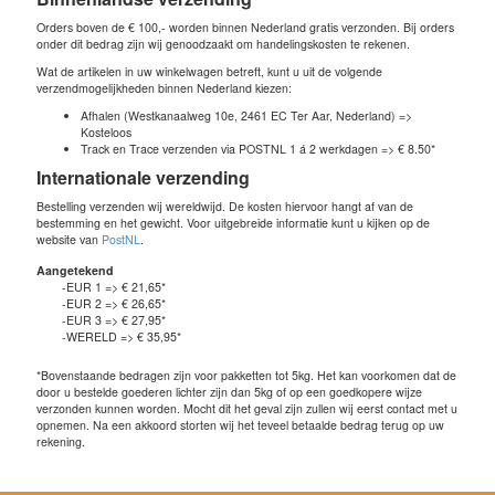
Orders boven de € 100,- worden binnen Nederland gratis verzonden. Bij orders
onder dit bedrag zijn wij genoodzaakt om handelingskosten te rekenen.
Wat de artikelen in uw winkelwagen betreft, kunt u uit de volgende
verzendmogelijkheden binnen Nederland kiezen:
Afhalen (Westkanaalweg 10e, 2461 EC Ter Aar, Nederland) =>
Kosteloos
Track en Trace verzenden via POSTNL 1 á 2 werkdagen => € 8.50*
Internationale verzending
Bestelling verzenden wij wereldwijd. De kosten hiervoor hangt af van de
bestemming en het gewicht. Voor uitgebreide informatie kunt u kijken op de
website van
PostNL
.
Aangetekend
-EUR 1 => € 21,65*
-EUR 2 => € 26,65*
-EUR 3 => € 27,95*
-WERELD => € 35,95*
*Bovenstaande bedragen zijn voor pakketten tot 5kg. Het kan voorkomen dat de
door u bestelde goederen lichter zijn dan 5kg of op een goedkopere wijze
verzonden kunnen worden. Mocht dit het geval zijn zullen wij eerst contact met u
opnemen. Na een akkoord storten wij het teveel betaalde bedrag terug op uw
rekening.