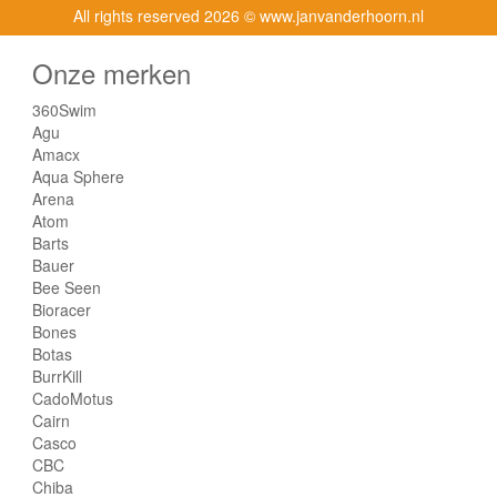
All rights reserved
2026 © www.janvanderhoorn.nl
Onze merken
360Swim
Agu
Amacx
Aqua Sphere
Arena
Atom
Barts
Bauer
Bee Seen
Bioracer
Bones
Botas
BurrKill
CadoMotus
Cairn
Casco
CBC
Chiba