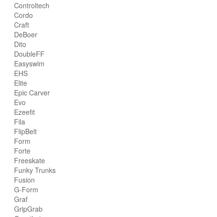
Controltech
Cordo
Craft
DeBoer
Dito
DoubleFF
Easyswim
EHS
Elite
Epic Carver
Evo
Ezeefit
Fila
FlipBelt
Form
Forte
Freeskate
Funky Trunks
Fusion
G-Form
Graf
GripGrab