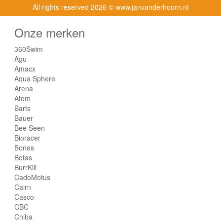
All rights reserved
2026 © www.janvanderhoorn.nl
Onze merken
360Swim
Agu
Amacx
Aqua Sphere
Arena
Atom
Barts
Bauer
Bee Seen
Bioracer
Bones
Botas
BurrKill
CadoMotus
Cairn
Casco
CBC
Chiba