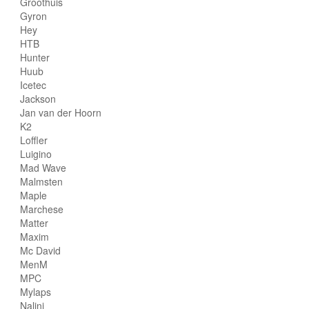
Groothuis
Gyron
Hey
HTB
Hunter
Huub
Icetec
Jackson
Jan van der Hoorn
K2
Loffler
Luigino
Mad Wave
Malmsten
Maple
Marchese
Matter
Maxim
Mc David
MenM
MPC
Mylaps
Nalini