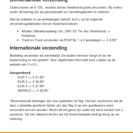
Orders boven de € 100,- worden binnen Nederland gratis verzonden. Bij orders
onder dit bedrag zijn wij genoodzaakt om handelingskosten te rekenen.
Wat de artikelen in uw winkelwagen betreft, kunt u uit de volgende
verzendmogelijkheden binnen Nederland kiezen:
Afhalen (Westkanaalweg 10e, 2461 EC Ter Aar, Nederland) =>
Kosteloos
Track en Trace verzenden via POSTNL 1 á 2 werkdagen => € 8.50*
Internationale verzending
Bestelling verzenden wij wereldwijd. De kosten hiervoor hangt af van de
bestemming en het gewicht. Voor uitgebreide informatie kunt u kijken op de
website van
PostNL
.
Aangetekend
-EUR 1 => € 21,65*
-EUR 2 => € 26,65*
-EUR 3 => € 27,95*
-WERELD => € 35,95*
*Bovenstaande bedragen zijn voor pakketten tot 5kg. Het kan voorkomen dat de
door u bestelde goederen lichter zijn dan 5kg of op een goedkopere wijze
verzonden kunnen worden. Mocht dit het geval zijn zullen wij eerst contact met u
opnemen. Na een akkoord storten wij het teveel betaalde bedrag terug op uw
rekening.