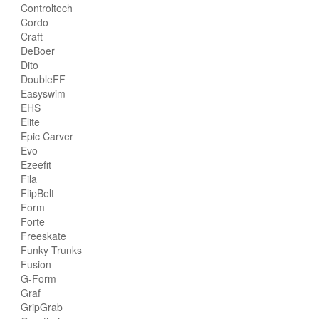
Controltech
Cordo
Craft
DeBoer
Dito
DoubleFF
Easyswim
EHS
Elite
Epic Carver
Evo
Ezeefit
Fila
FlipBelt
Form
Forte
Freeskate
Funky Trunks
Fusion
G-Form
Graf
GripGrab