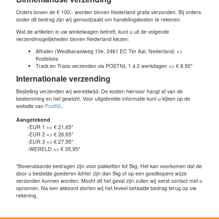
Orders boven de € 100,- worden binnen Nederland gratis verzonden. Bij orders
onder dit bedrag zijn wij genoodzaakt om handelingskosten te rekenen.
Wat de artikelen in uw winkelwagen betreft, kunt u uit de volgende
verzendmogelijkheden binnen Nederland kiezen:
Afhalen (Westkanaalweg 10e, 2461 EC Ter Aar, Nederland) =>
Kosteloos
Track en Trace verzenden via POSTNL 1 á 2 werkdagen => € 8.50*
Internationale verzending
Bestelling verzenden wij wereldwijd. De kosten hiervoor hangt af van de
bestemming en het gewicht. Voor uitgebreide informatie kunt u kijken op de
website van
PostNL
.
Aangetekend
-EUR 1 => € 21,65*
-EUR 2 => € 26,65*
-EUR 3 => € 27,95*
-WERELD => € 35,95*
*Bovenstaande bedragen zijn voor pakketten tot 5kg. Het kan voorkomen dat de
door u bestelde goederen lichter zijn dan 5kg of op een goedkopere wijze
verzonden kunnen worden. Mocht dit het geval zijn zullen wij eerst contact met u
opnemen. Na een akkoord storten wij het teveel betaalde bedrag terug op uw
rekening.