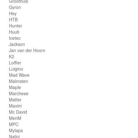
Groothuis
Gyron
Hey
HTB
Hunter
Huub
Icetec
Jackson
Jan van der Hoorn
K2
Loffler
Luigino
Mad Wave
Malmsten
Maple
Marchese
Matter
Maxim
Mc David
MenM
MPC
Mylaps
Nalini