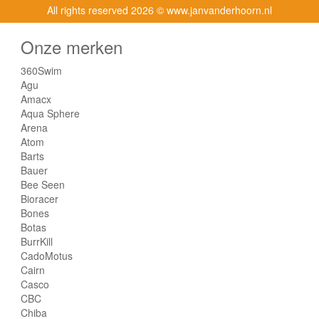
All rights reserved
2026 © www.janvanderhoorn.nl
Onze merken
360Swim
Agu
Amacx
Aqua Sphere
Arena
Atom
Barts
Bauer
Bee Seen
Bioracer
Bones
Botas
BurrKill
CadoMotus
Cairn
Casco
CBC
Chiba