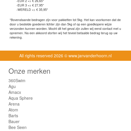
-EUR 2 => € 26,65*
-EUR 3 => € 27,95*
-WERELD => € 35,95*
*Bovenstaande bedragen zijn voor pakketten tot 5kg. Het kan voorkomen dat de
door u bestelde goederen lichter zijn dan 5kg of op een goedkopere wijze
verzonden kunnen worden. Mocht dit het geval zijn zullen wij eerst contact met u
opnemen. Na een akkoord storten wij het teveel betaalde bedrag terug op uw
rekening.
All rights reserved
2026 © www.janvanderhoorn.nl
Onze merken
360Swim
Agu
Amacx
Aqua Sphere
Arena
Atom
Barts
Bauer
Bee Seen