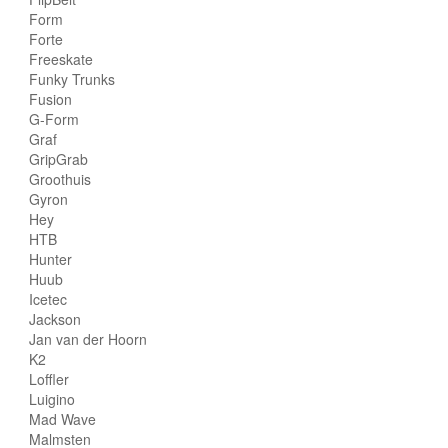
Form
Forte
Freeskate
Funky Trunks
Fusion
G-Form
Graf
GripGrab
Groothuis
Gyron
Hey
HTB
Hunter
Huub
Icetec
Jackson
Jan van der Hoorn
K2
Loffler
Luigino
Mad Wave
Malmsten