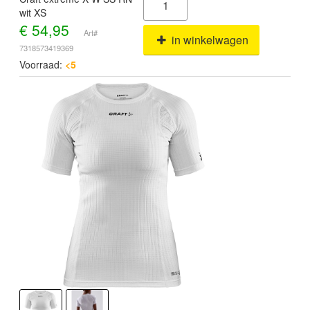
wit XS
€
54,95
Art#
in winkelwagen
7318573419369
Voorraad:
<5