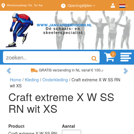
Openingstijden
Westkanaalweg
10e
,
Ter Aar
0
Previous
Ne
GRATIS verzending in NL vanaf € 100,=
Home
/
Kleding
/
Onderkleding
/ Craft extreme X W SS RN
Ruim assortiment, altijd wat naar wens!
wit XS
Craft extreme X W SS
RN wit XS
Product
Aantal
Craft extreme X W SS RN