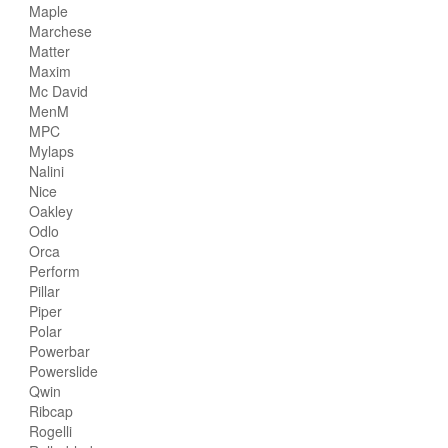
Maple
Marchese
Matter
Maxim
Mc David
MenM
MPC
Mylaps
Nalini
Nice
Oakley
Odlo
Orca
Perform
Pillar
Piper
Polar
Powerbar
Powerslide
Qwin
Ribcap
Rogelli