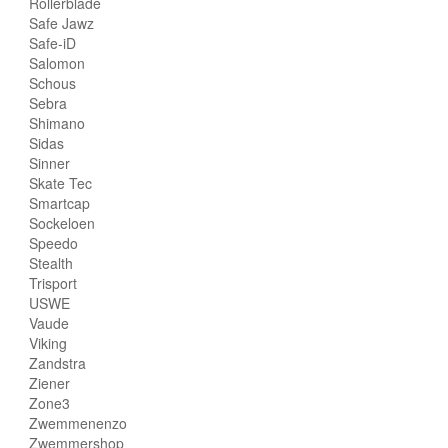
Rollerblade
Safe Jawz
Safe-iD
Salomon
Schous
Sebra
Shimano
Sidas
Sinner
Skate Tec
Smartcap
Sockeloen
Speedo
Stealth
Trisport
USWE
Vaude
Viking
Zandstra
Ziener
Zone3
Zwemmenenzo
Zwemmershop