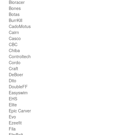
Bioracer
Bones
Botas
BurrKill
CadoMotus
Cairn
Casco
CBC
Chiba
Controltech
Cordo
Craft
DeBoer
Dito
DoubleFF
Easyswim
EHS
Elite
Epic Carver
Evo
Ezeefit
Fila
FlipBelt