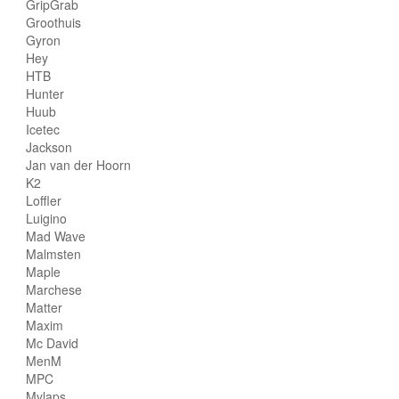
GripGrab
Groothuis
Gyron
Hey
HTB
Hunter
Huub
Icetec
Jackson
Jan van der Hoorn
K2
Loffler
Luigino
Mad Wave
Malmsten
Maple
Marchese
Matter
Maxim
Mc David
MenM
MPC
Mylaps