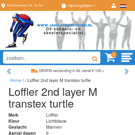
Openingstijden
Westkanaalweg
10e
,
Ter Aar
0
Previous
Ne
GRATIS verzending in NL vanaf € 100,=
Home
/
/ Loffler 2nd layer M transtex turtle
Ruim assortiment, altijd wat naar wens!
Loffler 2nd layer M
transtex turtle
Merk
Loffler
Kleur
Lichtblauw
Geslacht
Mannen
Aantal dagen
0