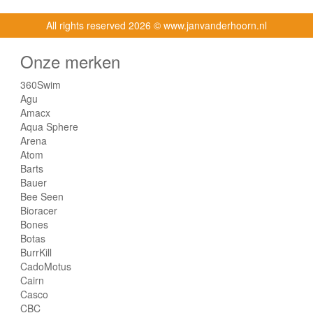
All rights reserved
2026 © www.janvanderhoorn.nl
Onze merken
360Swim
Agu
Amacx
Aqua Sphere
Arena
Atom
Barts
Bauer
Bee Seen
Bioracer
Bones
Botas
BurrKill
CadoMotus
Cairn
Casco
CBC