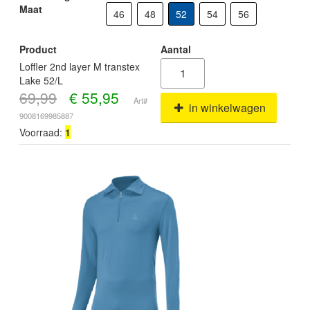
Maat
46
48
52
54
56
Product
Aantal
Loffler 2nd layer M transtex
Lake 52/L
69,99
€
55,95
Art#
in winkelwagen
9008169985887
Voorraad:
1