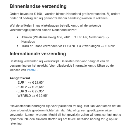
Binnenlandse verzending
Orders boven de € 100,- worden binnen Nederland gratis verzonden. Bij orders
onder dit bedrag zijn wij genoodzaakt om handelingskosten te rekenen.
Wat de artikelen in uw winkelwagen betreft, kunt u uit de volgende
verzendmogelijkheden binnen Nederland kiezen:
Afhalen (Westkanaalweg 10e, 2461 EC Ter Aar, Nederland) =>
Kosteloos
Track en Trace verzenden via POSTNL 1 á 2 werkdagen => € 8.50*
Internationale verzending
Bestelling verzenden wij wereldwijd. De kosten hiervoor hangt af van de
bestemming en het gewicht. Voor uitgebreide informatie kunt u kijken op de
website van
PostNL
.
Aangetekend
-EUR 1 => € 21,65*
-EUR 2 => € 26,65*
-EUR 3 => € 27,95*
-WERELD => € 35,95*
*Bovenstaande bedragen zijn voor pakketten tot 5kg. Het kan voorkomen dat de
door u bestelde goederen lichter zijn dan 5kg of op een goedkopere wijze
verzonden kunnen worden. Mocht dit het geval zijn zullen wij eerst contact met u
opnemen. Na een akkoord storten wij het teveel betaalde bedrag terug op uw
rekening.