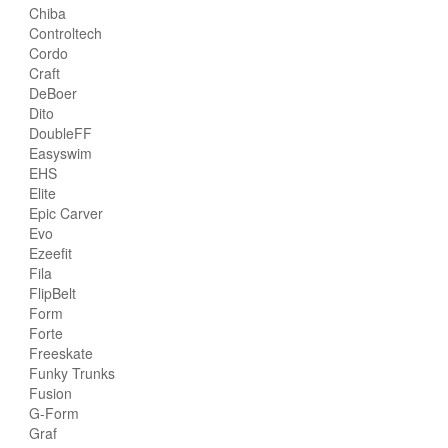
Chiba
Controltech
Cordo
Craft
DeBoer
Dito
DoubleFF
Easyswim
EHS
Elite
Epic Carver
Evo
Ezeefit
Fila
FlipBelt
Form
Forte
Freeskate
Funky Trunks
Fusion
G-Form
Graf