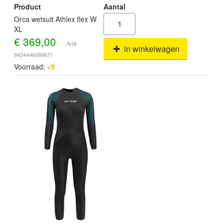
Product
Aantal
Orca wetsuit Athlex flex W
XL
€
369,00
Art#
in winkelwagen
8434446089671
Voorraad:
<5