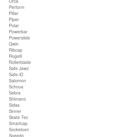
Orca
Perform
Pillar
Piper
Polar
Powerbar
Powerslide
Qwin
Ribcap
Rogelli
Rollerblade
Safe Jawz
Safe-iD
Salomon
Schous
Sebra
Shimano
Sidas
Sinner
Skate Tec
Smartcap
Sockeloen
Speedo