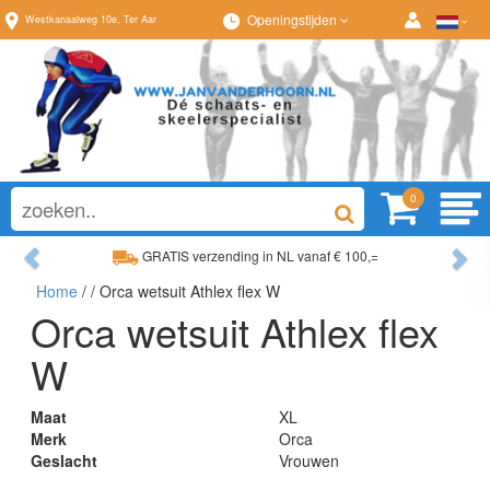
Openingstijden
Westkanaalweg
10e
,
Ter Aar
0
Previous
Ne
GRATIS verzending in NL vanaf € 100,=
Ruim assortiment, al
Home
/
/ Orca wetsuit Athlex flex W
Ruim assortiment, altijd wat naar wens!
Advies op maat van
Orca wetsuit Athlex flex
W
Maat
XL
Merk
Orca
Geslacht
Vrouwen