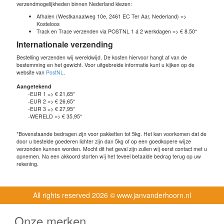
verzendmogelijkheden binnen Nederland kiezen:
Afhalen (Westkanaalweg 10e, 2461 EC Ter Aar, Nederland) =>
Kosteloos
Track en Trace verzenden via POSTNL 1 á 2 werkdagen => € 8.50*
Internationale verzending
Bestelling verzenden wij wereldwijd. De kosten hiervoor hangt af van de
bestemming en het gewicht. Voor uitgebreide informatie kunt u kijken op de
website van
PostNL
.
Aangetekend
-EUR 1 => € 21,65*
-EUR 2 => € 26,65*
-EUR 3 => € 27,95*
-WERELD => € 35,95*
*Bovenstaande bedragen zijn voor pakketten tot 5kg. Het kan voorkomen dat de
door u bestelde goederen lichter zijn dan 5kg of op een goedkopere wijze
verzonden kunnen worden. Mocht dit het geval zijn zullen wij eerst contact met u
opnemen. Na een akkoord storten wij het teveel betaalde bedrag terug op uw
rekening.
All rights reserved
2026 © www.janvanderhoorn.nl
Onze merken