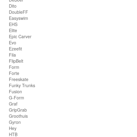
Dito
DoubleFF
Easyswim
EHS
Elite
Epic Carver
Evo
Ezeefit
Fila
FlipBelt
Form
Forte
Freeskate
Funky Trunks
Fusion
G-Form
Graf
GripGrab
Groothuis
Gyron
Hey
HTB