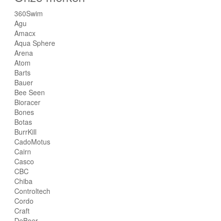
360Swim
Agu
Amacx
Aqua Sphere
Arena
Atom
Barts
Bauer
Bee Seen
Bioracer
Bones
Botas
BurrKill
CadoMotus
Cairn
Casco
CBC
Chiba
Controltech
Cordo
Craft
DeBoer