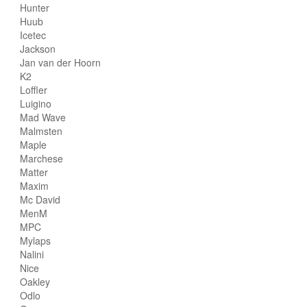
Hunter
Huub
Icetec
Jackson
Jan van der Hoorn
K2
Loffler
Luigino
Mad Wave
Malmsten
Maple
Marchese
Matter
Maxim
Mc David
MenM
MPC
Mylaps
Nalini
Nice
Oakley
Odlo