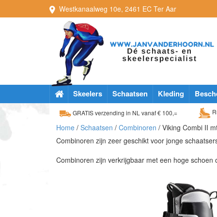
Westkanaalweg
10e
,
2461 EC
Ter Aar
Skeelers
Schaatsen
Kleding
Besch
Ru
GRATIS verzending in NL vanaf € 100,=
Home
/
Schaatsen
/
Combinoren
/ Viking Combi II m
Combinoren zijn zeer geschikt voor jonge schaatsers
Combinoren zijn verkrijgbaar met een hoge schoen 