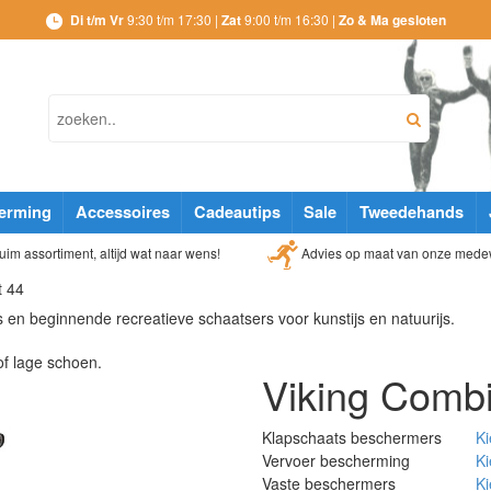
Di t/m Vr
9:30 t/m 17:30 |
Zat
9:00 t/m 16:30 |
Zo & Ma gesloten
erming
Accessoires
Cadeautips
Sale
Tweedehands
Advies op maat van onze mede
im assortiment, altijd wat naar wens!
t 44
 en beginnende recreatieve schaatsers voor kunstijs en natuurijs.
of lage schoen.
Viking Combi
Klapschaats beschermers
K
Vervoer bescherming
K
Vaste beschermers
K