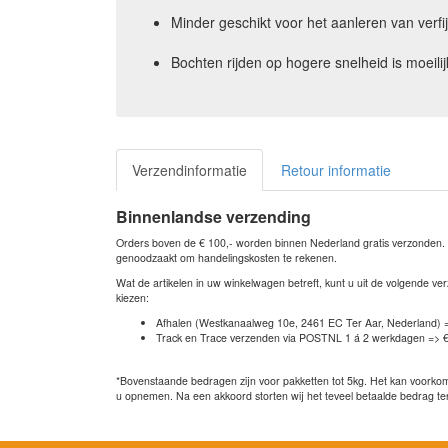
Minder geschikt voor het aanleren van verfi
Bochten rijden op hogere snelheid is moeilij
Verzendinformatie
Retour informatie
Binnenlandse verzending
Orders boven de € 100,- worden binnen Nederland gratis verzonden. Bi
genoodzaakt om handelingskosten te rekenen.
Wat de artikelen in uw winkelwagen betreft, kunt u uit de volgende 
kiezen:
Afhalen (Westkanaalweg 10e, 2461 EC Ter Aar, Nederland) 
Track en Trace verzenden via POSTNL 1 á 2 werkdagen => €
*Bovenstaande bedragen zijn voor pakketten tot 5kg. Het kan voorkome
u opnemen. Na een akkoord storten wij het teveel betaalde bedrag te