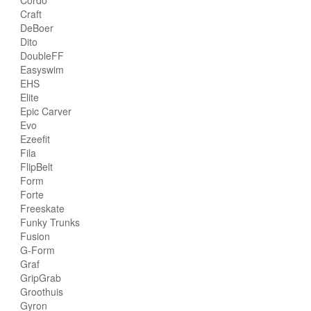
Cordo
Craft
DeBoer
Dito
DoubleFF
Easyswim
EHS
Elite
Epic Carver
Evo
Ezeefit
Fila
FlipBelt
Form
Forte
Freeskate
Funky Trunks
Fusion
G-Form
Graf
GripGrab
Groothuis
Gyron