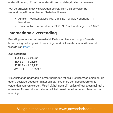
onder dit bedrag zijn wij genoodzaakt om handelingskosten te rekenen.
Wat de artikelen in uw winkelwagen betreft, kunt u uit de volgende
verzendmogelijkheden binnen Nederland kiezen:
Afhalen (Westkanaalweg 10e, 2461 EC Ter Aar, Nederland) =>
Kosteloos
Track en Trace verzenden via POSTNL 1 á 2 werkdagen => € 8.50*
Internationale verzending
Bestelling verzenden wij wereldwijd. De kosten hiervoor hangt af van de
bestemming en het gewicht. Voor uitgebreide informatie kunt u kijken op de
website van
PostNL
.
Aangetekend
-EUR 1 => € 21,65*
-EUR 2 => € 26,65*
-EUR 3 => € 27,95*
-WERELD => € 35,95*
*Bovenstaande bedragen zijn voor pakketten tot 5kg. Het kan voorkomen dat de
door u bestelde goederen lichter zijn dan 5kg of op een goedkopere wijze
verzonden kunnen worden. Mocht dit het geval zijn zullen wij eerst contact met u
opnemen. Na een akkoord storten wij het teveel betaalde bedrag terug op uw
rekening.
All rights reserved
2026 © www.janvanderhoorn.nl