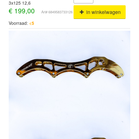
3x125 12,6
€
199,00
in winkelwagen
Art# 6849583733126
Voorraad:
<5