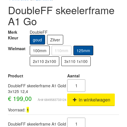
DoubleFF skeelerframe
A1 Go
Merk
DoubleFF
Kleur
goud
Zilver
Wielmaat
100mm
110mm
125mm
2x110 2x100
3x110 1x100
Product
Aantal
DoubleFF skeelerframe A1 Gold
3x125 12,4
€
199,00
in winkelwagen
Art# 6849583733124
Voorraad:
1
DoubleFF skeelerframe A1 Gold