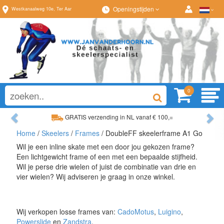
Openingstijden
Westkanaalweg
10e
,
Ter Aar
0
Previous
Ne
GRATIS verzending in NL vanaf € 100,=
Ruim assortiment, al
Home
/
Skeelers
/
Frames
/ DoubleFF skeelerframe A1 Go
Ruim assortiment, altijd wat naar wens!
Advies op maat van
Wil je een inline skate met een door jou gekozen frame?
Een lichtgewicht frame of een met een bepaalde stijfheid.
Wil je perse drie wielen of juist de combinatie van drie en
vier wielen? Wij adviseren je graag in onze winkel.
Wij verkopen losse frames van:
CadoMotus
,
Luigino
,
Powerslide
en
Zandstra
.