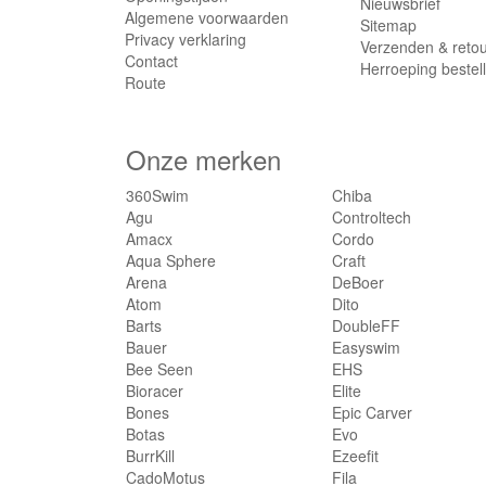
Nieuwsbrief
Algemene voorwaarden
Sitemap
Privacy verklaring
Verzenden & reto
Contact
Herroeping bestel
Route
Onze merken
360Swim
Chiba
Agu
Controltech
Amacx
Cordo
Aqua Sphere
Craft
Arena
DeBoer
Atom
Dito
Barts
DoubleFF
Bauer
Easyswim
Bee Seen
EHS
Bioracer
Elite
Bones
Epic Carver
Botas
Evo
BurrKill
Ezeefit
CadoMotus
Fila