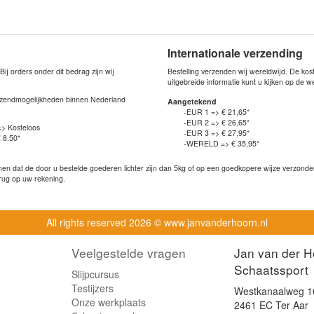
Internationale verzending
j orders onder dit bedrag zijn wij
Bestelling verzenden wij wereldwijd. De ko
uitgebreide informatie kunt u kijken op de 
verzendmogelijkheden binnen Nederland
Aangetekend
-EUR 1 => € 21,65*
-EUR 2 => € 26,65*
=> Kosteloos
-EUR 3 => € 27,95*
 8.50*
-WERELD => € 35,95*
n dat de door u bestelde goederen lichter zijn dan 5kg of op een goedkopere wijze verzonden 
rug op uw rekening.
All rights reserved
2026 © www.janvanderhoorn.nl
Veelgestelde vragen
Jan van der H
Schaatssport
Slijpcursus
Testijzers
Westkanaalweg 1
Onze werkplaats
2461 EC Ter Aar