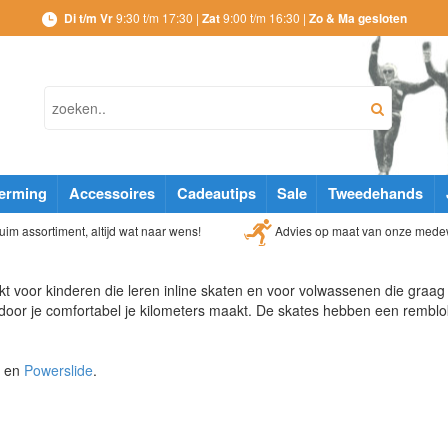
Di t/m Vr
9:30 t/m 17:30 |
Zat
9:00 t/m 16:30 |
Zo & Ma gesloten
erming
Accessoires
Cadeautips
Sale
Tweedehands
Advies op maat van onze mede
im assortiment, altijd wat naar wens!
t voor kinderen die leren inline skaten en voor volwassenen die graag 
door je comfortabel je kilometers maakt. De skates hebben een remblo
en
Powerslide
.