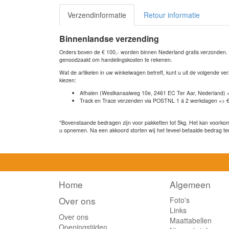
Verzendinformatie
Retour informatie
Binnenlandse verzending
Orders boven de € 100,- worden binnen Nederland gratis verzonden. Bi
genoodzaakt om handelingskosten te rekenen.
Wat de artikelen in uw winkelwagen betreft, kunt u uit de volgende 
kiezen:
Afhalen (Westkanaalweg 10e, 2461 EC Ter Aar, Nederland) 
Track en Trace verzenden via POSTNL 1 á 2 werkdagen => €
*Bovenstaande bedragen zijn voor pakketten tot 5kg. Het kan voorkome
u opnemen. Na een akkoord storten wij het teveel betaalde bedrag te
Home
Algemeen
Over ons
Foto's
Links
Over ons
Maattabellen
Openingstijden