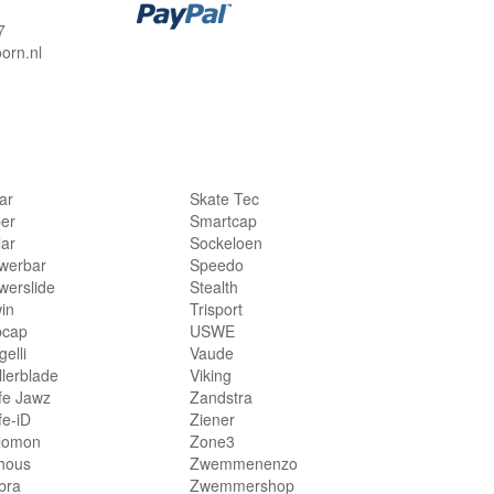
7
orn.nl
lar
Skate Tec
per
Smartcap
lar
Sockeloen
werbar
Speedo
werslide
Stealth
in
Trisport
bcap
USWE
elli
Vaude
llerblade
Viking
fe Jawz
Zandstra
fe-iD
Ziener
lomon
Zone3
hous
Zwemmenenzo
bra
Zwemmershop