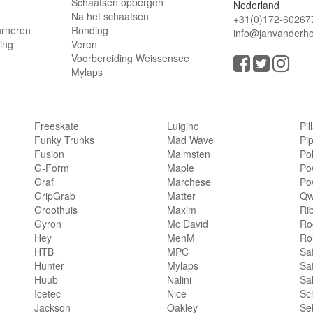
Schaatsen opbergen
Nederland
Na het schaatsen
+31(0)172-60267
urneren
Ronding
info@janvanderho
ling
Veren
Voorbereiding Weissensee
Mylaps
Freeskate
Luigino
Pil
Funky Trunks
Mad Wave
Pi
Fusion
Malmsten
Po
G-Form
Maple
Po
Graf
Marchese
Po
GripGrab
Matter
Qw
Groothuis
Maxim
Ri
Gyron
Mc David
Rog
Hey
MenM
Ro
HTB
MPC
Sa
Hunter
Mylaps
Sa
Huub
Nalini
Sa
Icetec
Nice
Sc
Jackson
Oakley
Se