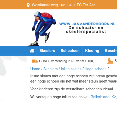
Westkanaalweg
10e
,
2461 EC
Ter Aar
Skeelers
Schaatsen
Kleding
Besch
Ru
GRATIS verzending in NL vanaf € 100,=
Home
/
Skeelers
/
Inline skates
/
Hoge schoen
/
Inline skates met een hoge schoen zijn prima geschik
een hoge schoen die net wat meer steun geeft waar
Voor kinderen zijn de verstelbare schoenen ideaal.
Wij verkopen hoge inline skates van
Rollerblade
,
K2,